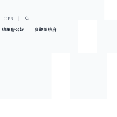
EN
字級選單
展開關鍵字搜尋
總統府公報
參觀總統府
健康台灣推動委員會
總統令
蕭美琴副總統
建築風華
全社會
每日活
行憲後
總統府
外交
網路相簿
國防