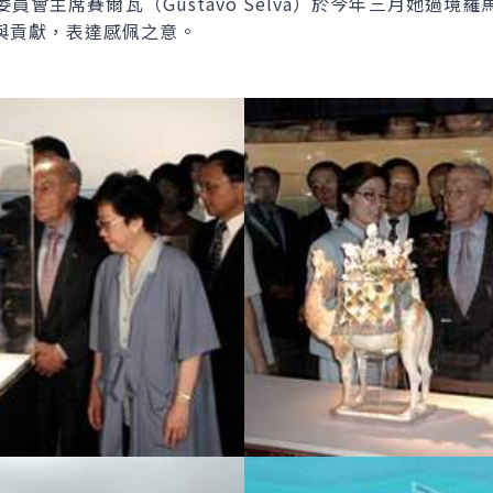
員會主席賽爾瓦（Gustavo Selva）於今年三月她過境
與貢獻，表達感佩之意。