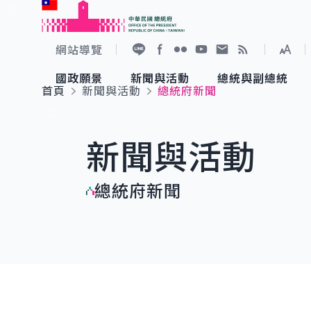
:::
跳到主要內容
中華民國總統府
網站導覽
展開
加入好友
Facebook
Flickr
YouTube
寫信給總統
RSS
國政願景
新聞與活動
總統與副總統
首頁
新聞與活動
總統府新聞
國政願景
新聞與活動
總統與副總統
參觀總統府
:::
新聞與活動
國家氣候變遷對策委員會
總統府新聞
賴清德總統
參觀資訊
總統府新聞
重要談話
影音頻道