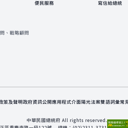
便民服務
寫信給總統
顧問、戰略顧問
政策及聲明
政府資訊公開
應用程式介面
陽光法案
雙語詞彙
常
中華民國總統府 All rights reserved.
正區重慶南路一段122號
總機：
(02)2311-3731