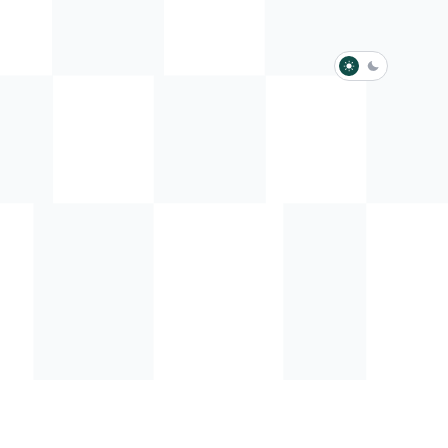
淺色模式
深色模式
防衛韌性委員會
動行程
歷任總統與副總統
展覽