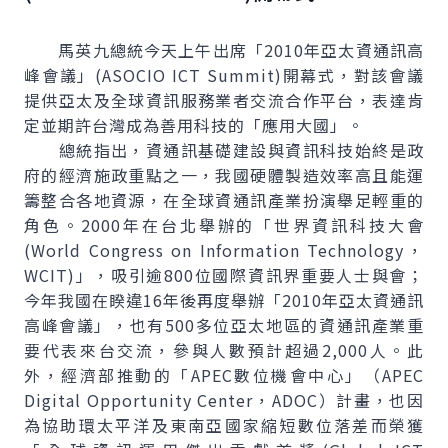
馬英九總統今天上午出席「2010年亞太資通訊高
峰會議」(ASOCIO ICT
Summit
)開幕式，對該會議
提供亞太及全球資訊服務業者交流合作平台，表達肯
定並期許台灣成為善用科技的「應用大國」。
總統指出，資通訊基礎建設與資訊科技始終是政
府的經濟施政重點之一，我國硬體製造效率高且能運
籌整合各地資源，在全球資通訊產業扮演舉足輕重的
角色。2000年在台北舉辦的「世界資訊科技大會
(
World Congress on Information Technology
，
WCIT)」，吸引逾800位國際資訊界重要人士與會；
今年我國在睽違16年後再度舉辦「2010年亞太資通訊
高峰會議」，也有500多位亞太地區的資通訊產業重
要代表來台交流，參與人數預計超過2,000人。此
外，經濟部推動的「APEC數位機會中心」（APEC
Digital Opportunity Center
，ADOC）計畫，也因
為協助環太平洋及東南亞國家縮短數位落差而榮獲