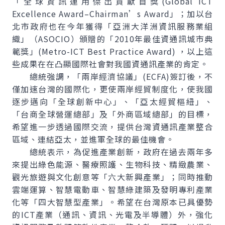
「全球資訊運用傑出貢獻首獎(
Global ICT
Excellence Award–Chairman’s Award
」；加以台
北市政府也在今年獲得「亞洲大洋洲資訊服務業組
織」（ASOCIO）頒贈的「2010年最佳資通訊城市典
範獎」(
Metro-ICT Best Practice Award
) ，以上這
些成果在在凸顯國際社會對我國資通訊產業的肯定。
總統強調，「兩岸經濟協議」(ECFA)簽訂後，不
僅加速台灣的國際化，更使兩岸經貿制度化，使我國
逐步邁向「全球創新中心」、「亞太經貿樞紐」、
「台商全球營運總部」及「外商區域總部」的目標，
希望進一步透過國際交流，提供台灣資通訊產業整合
區域、連結亞太，並進軍全球的最佳機會。
總統表示，為促進產業創新，政府在過去兩年多
來提出綠色能源、醫療照護、生物科技、精緻農業、
觀光旅遊與文化創意等「六大新興產業」；同時推動
雲端運算、智慧電動車、智慧綠建築及發明專利產業
化等「四大智慧型產業」。希望在台灣原本已具優勢
的ICT產業（通訊、資訊、光電及半導體）外，強化