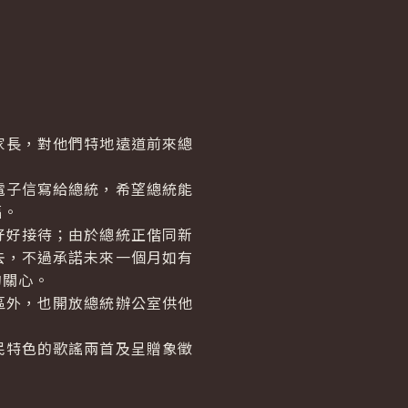
長，對他們特地遠道前來總
電子信寫給總統，希望總統能
福。
好好接待；由於總統正偕同新
去，不過承諾未來一個月如有
的關心。
區外，也開放總統辦公室供他
民特色的歌謠兩首及呈贈象徵