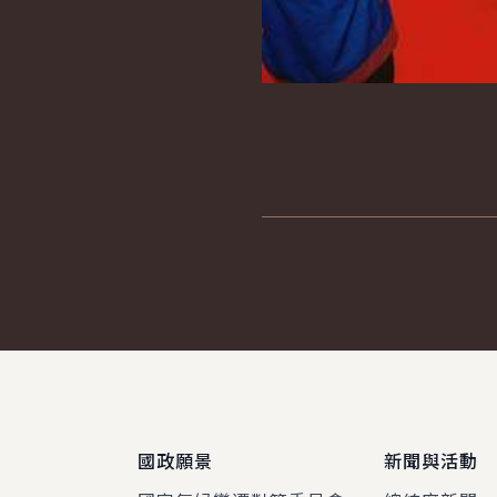
:::
國政願景
新聞與活動