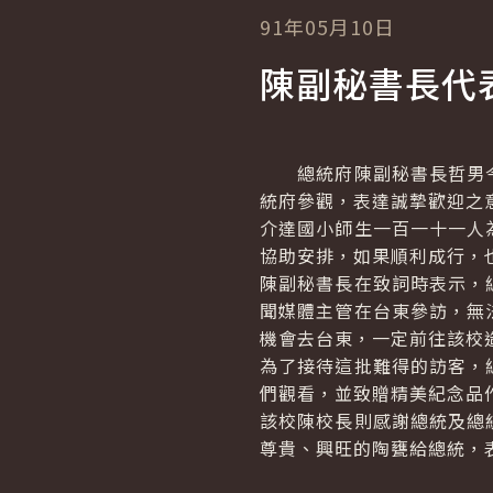
91年05月10日
陳副秘書長代
總統府陳副秘書長哲男今
統府參觀，表達誠摯歡迎之
介達國小師生一百一十一人
協助安排，如果順利成行，
陳副秘書長在致詞時表示，
聞媒體主管在台東參訪，無
機會去台東，一定前往該校
為了接待這批難得的訪客，
們觀看，並致贈精美紀念品
該校陳校長則感謝總統及總
尊貴、興旺的陶甕給總統，