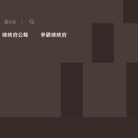
EN
字級選單
展開關鍵字搜尋
總統府公報
參觀總統府
健康台灣推動委員會
總統令
蕭美琴副總統
建築風華
全社會
每日活
行憲後
總統府
外交
網路相簿
國防