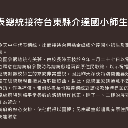
表總統接待台東縣介達國小師生
天中午代表總統，出面接待台東縣金峰鄉介達國小師生及家
意。
為圓參觀總統府美夢，由校長陳玉枝於今年三月二十七日以
也願意在總統府參觀時為總統獻唱兩首原住民歌謠，以示祝
總統對該校師生的來訪非常重視，因此昨天深夜特別囑他要
法在總統府親自接見及聆聽歌曲，對此，總統並感到過意不
造訪，作為補償。陳副秘書長也轉達總統對該校軟硬體建設
總統府特別將平常參觀的路線稍作修正，除了一、二樓的展
作為留念。
統府的熱心安排，使他們得以圓夢；另由學童獻唱具有原住
表達謝意。