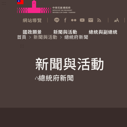
:::
跳到主要內容
中華民國總統府
網站導覽
展開
加入好友
Facebook
Flickr
YouTube
寫信給總統
RSS
國政願景
新聞與活動
總統與副總統
首頁
新聞與活動
總統府新聞
國政願景
新聞與活動
總統與副總統
參觀總統府
:::
新聞與活動
國家氣候變遷對策委員會
總統府新聞
賴清德總統
參觀資訊
總統府新聞
重要談話
影音頻道