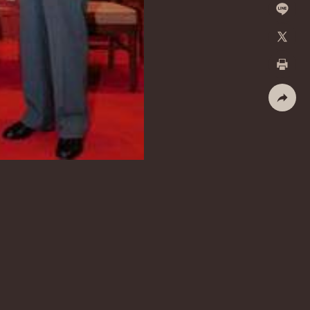
Facebo
加入好
X
列印
社群分