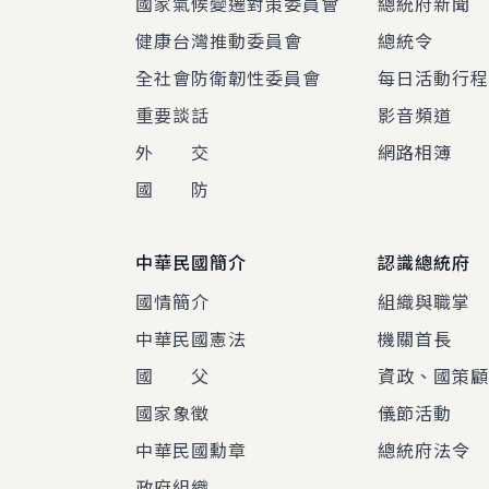
國家氣候變遷對策委員會
總統府新聞
健康台灣推動委員會
總統令
全社會防衛韌性委員會
每日活動行
重要談話
影音頻道
外 交
網路相簿
國 防
中華民國簡介
認識總統府
國情簡介
組織與職掌
中華民國憲法
機關首長
國 父
資政、國策
國家象徵
儀節活動
中華民國勳章
總統府法令
政府組織