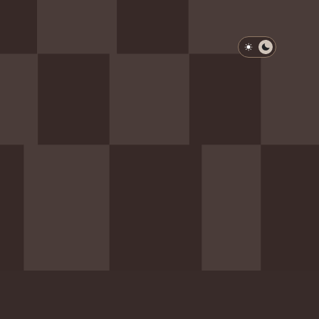
淺色模式
深色模式
防衛韌性委員會
動行程
歷任總統與副總統
展覽