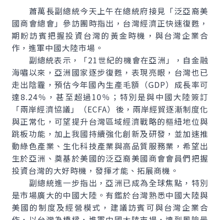
蕭萬長副總統今天上午在總統府接見「泛亞裔美
國商會總會」參訪團時指出，台灣經濟正快速復甦，
期盼訪賓把握投資台灣的黃金時機，與台灣企業合
作，進軍中國大陸市場。
副總統表示，「21世紀的機會在亞洲」，自金融
海嘯以來，亞洲國家逐步復甦，表現亮眼，台灣也已
走出陰霾，預估今年國內生產毛額（GDP）成長率可
達8.24％，甚至超過10％；特別是與中國大陸簽訂
「兩岸經濟協議」（ECFA）後，兩岸經貿逐漸制度化
與正常化，可望提升台灣區域經濟戰略的樞紐地位與
跳板功能，加上我國持續強化創新及研發，並加速推
動綠色產業、生化科技產業與高品質服務業，希望出
生於亞洲、奠基於美國的泛亞裔美國商會會員們把握
投資台灣的大好時機，發揮才能、拓展商機。
副總統進一步指出，亞洲已成為全球焦點，特別
是市場廣大的中國大陸。有鑑於台灣熟悉中國大陸與
美國的制度及經營模式，建議訪賓可與台灣企業合
作，以台灣為橋樑，進軍中國大陸市場，達到風險最