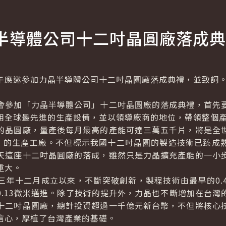
半導體公司十二吋晶圓廠落成典
應邀參加力晶半導體公司十二吋晶圓廠落成典禮，並致詞
會參加「力晶半導體公司」十二吋晶圓廠的落成典禮，首先
用全球最先進的生產設備，並以領導廠商的地位，帶領整個
的晶圓廠，量產後每月最高的產能可達三萬五千片，將是全
M）的生產工廠。不但標示我國十二吋晶圓的製造技術已臻成
天這座十二吋晶圓廠的落成，雖然只是力晶擴充產能的一小
重大。
年十二月成立以來，不斷突破創新，製程技術由最早的0.4
0.13微米邁進。除了技術的提升外，力晶也不斷增加在台灣
十二吋晶圓廠，總計投資超過一千億元新台幣，不但將核心
信心，厚植了台灣產業的基礎。