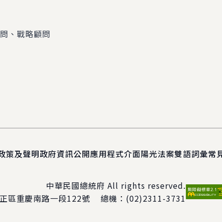
顧問、戰略顧問
政策及聲明
政府資訊公開
應用程式介面
陽光法案
雙語詞彙
常
中華民國總統府 All rights reserved.
正區重慶南路一段122號
總機：
(02)2311-3731