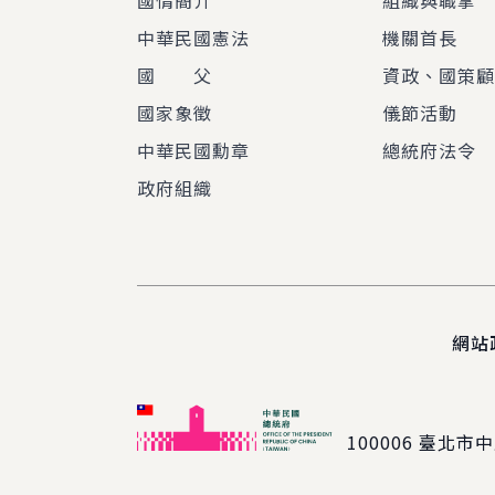
國情簡介
組織與職掌
中華民國憲法
機關首長
國 父
資政、國策
國家象徵
儀節活動
中華民國勳章
總統府法令
政府組織
網站
100006
臺北市中