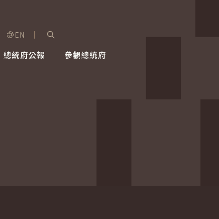
EN
字級選單
展開關鍵字搜尋
總統府公報
參觀總統府
健康台灣推動委員會
總統令
蕭美琴副總統
建築風華
全社會
每日活
行憲後
總統府
外交
網路相簿
國防