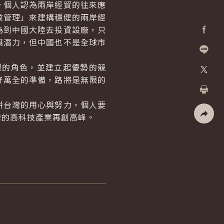
。個人認為兩岸經貿的往來應
效管理」來建構穩健的兩岸經
為到中國大陸去投資設廠，只
與潛力，但中國也不是全球市
Facebo
加入好
躍的角色，並建立起優勢的競
好萬全的準備，路將是無限的
X
列印
耕台灣的用心與努力，個人要
灣的高科技產業再創高峰。
社群分