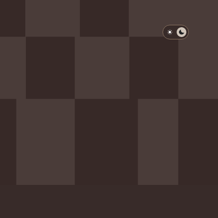
淺色模式
深色模式
防衛韌性委員會
動行程
歷任總統與副總統
展覽