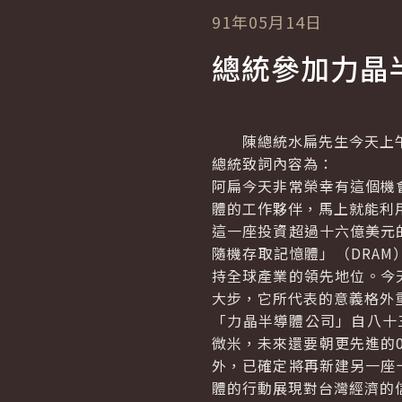
91年05月14日
總統參加力晶
陳總統水扁先生今天上午
總統致詞內容為：
阿扁今天非常榮幸有這個機
體的工作夥伴，馬上就能利
這一座投資超過十六億美元
隨機存取記憶體」（DRA
持全球產業的領先地位。今
大步，它所代表的意義格外
「力晶半導體公司」自八十三
微米，未來還要朝更先進的
外，已確定將再新建另一座
體的行動展現對台灣經濟的