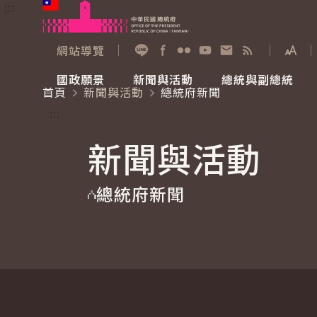
:::
跳到主要內容
中華民國總統府
網站導覽
展開
加入好友
Facebook
Flickr
YouTube
寫信給總統
RSS
國政願景
新聞與活動
總統與副總統
首頁
新聞與活動
總統府新聞
國政願景
新聞與活動
總統與副總統
參觀總統府
:::
新聞與活動
國家氣候變遷對策委員會
總統府新聞
賴清德總統
參觀資訊
總統府新聞
重要談話
影音頻道