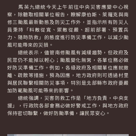
馬英九總統今天上午前往中央災害應變中心視
察，除聽取相關單位報告，瞭解康伯斯、萊羅克與南
修三颱風最新動態及防災工作外，並指示所有防災人
員秉持「料敵從寬、禦敵從嚴、超前部署、預置兵
力、隨時防救」的態度進行防災準備工作，以減少颱
風可能帶來的災損。
總統表示，儘管南修颱風有減緩趨勢，但政府及
民眾仍不能掉以輕心；颱風變化無常，各單位務必做
好防災準備工作。例如，各級政府及相關單位應就撤
離、疏散等措施，預為因應，地方政府則可透過村里
與居民聯繫相關防災事項，特別是北部縣市政府要嚴
加防範颱風可能帶來的影響。
總統強調，災害防救工作是「地方負責，中央支
援」，行政院各部會務必做好警戒工作，與地方政府
保持密切聯繫，做好防颱準備，讓民眾安心。