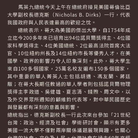
馬英九總統今天上午在總統府接見美國哥倫比亞
大學副校長德克斯（Nicholas B. Dirks）一行，代表
我國政府與人民表達最高的歡迎之忱。
總統表示，哥大為美國的傑出大學，自1754年成
立迄今200多年來已培育出94位諾貝爾獎得主、4位國
家科學獎得主、4位美國總統、2位最高法院首席大法
官、10位紐約州長及14位紐約市長等優秀人才，在美
國學、政界的影響力令人印象深刻。此外，哥大學生
來自100多個國家，25萬名校友遍布150多個國家，
其中重要的華人菁英人士包括胡適、馮友蘭、蔣廷
黻；在哥大長期任教過的華人學者則包括諾貝爾物理
獎得主李政道、吳健雄、夏志清、錢煦、周文中，以
及外交界眾所週知的顧維鈞代表等，對中華民國歷史
與發展都有深刻的意義與影響。
總統指出，德克斯副校長一行此次來台參加「21世紀
台灣：政治、經濟及社會」學術研討會，顯示有更多
美國一流大學不僅對兩岸關係議題展現興趣，也關心
台灣的社會、文化及人民。台灣社會在過去60年來經