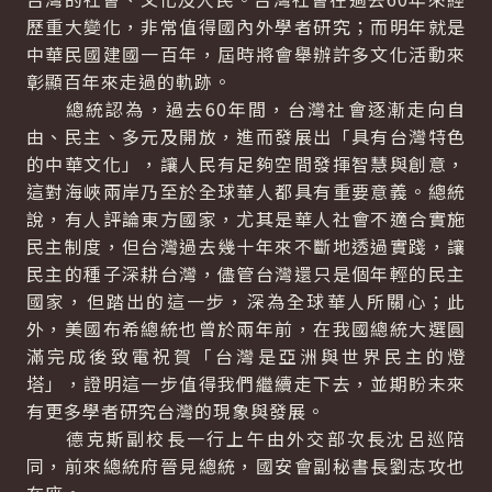
歷重大變化，非常值得國內外學者研究；而明年就是
中華民國建國一百年，屆時將會舉辦許多文化活動來
彰顯百年來走過的軌跡。
總統認為，過去60年間，台灣社會逐漸走向自
由、民主、多元及開放，進而發展出「具有台灣特色
的中華文化」，讓人民有足夠空間發揮智慧與創意，
這對海峽兩岸乃至於全球華人都具有重要意義。總統
說，有人評論東方國家，尤其是華人社會不適合實施
民主制度，但台灣過去幾十年來不斷地透過實踐，讓
民主的種子深耕台灣，儘管台灣還只是個年輕的民主
國家，但踏出的這一步，深為全球華人所關心；此
外，美國布希總統也曾於兩年前，在我國總統大選圓
滿完成後致電祝賀「台灣是亞洲與世界民主的燈
塔」，證明這一步值得我們繼續走下去，並期盼未來
有更多學者研究台灣的現象與發展。
德克斯副校長一行上午由外交部次長沈呂巡陪
同，前來總統府晉見總統，國安會副秘書長劉志攻也