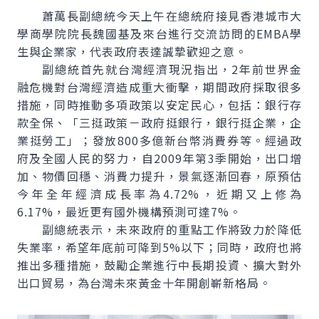
蕭萬長副總統今天上午在總統府接見香港城市大
學商學院院長魏國基及來台進行交流訪問的EMBA學
生與企業家，代表政府表達誠摯歡迎之意。
副總統首先就台灣經濟現況指出，2年前世界金
融危機對台灣經濟造成重大衝擊，期間政府採取很多
措施，同時推動多項政策以安定民心，包括：銀行存
款全保、「三挺政策－政府挺銀行，銀行挺企業，企
業挺勞工」；發放800多億新台幣消費券等。經過政
府及全國人民的努力，自2009年第3季開始，出口增
加、物價回穩、消費力提升，景氣逐漸回春，原預估
今年全年經濟成長率為4.72%，近期又上修為
6.17%，最近更有國外機構預測可達7%。
副總統表示，未來政府的重點工作將致力於降低
失業率，希望年底前可降到5%以下；同時，政府也將
推出多種措施，鼓勵企業進行中長期投資、擴大對外
出口貿易，為台灣未來黃金十年開創嶄新格局。