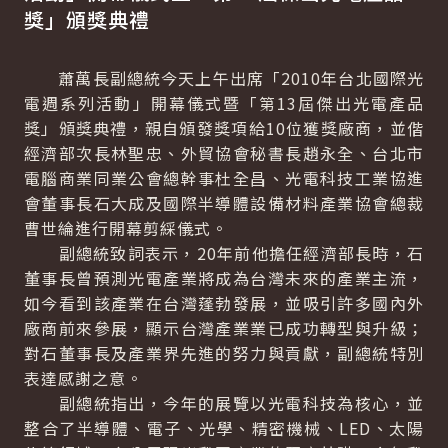
獎」頒獎典禮
蕭萬長副總統今天上午出席「2010年台北國際光
電週系列活動」開幕儀式暨「第13屆傑出光電產品
獎」頒獎典禮，親自頒發獎項給10位獲獎廠商，並偕
經濟部次長林聖忠、外貿協會秘書長趙永全、台北市
電腦商業同業公會總幹事杜全昌、光電科技工業協進
會董事長石大成及國際半導體設備材料產業協會總裁
曹世綸進行開幕剪綵儀式。
副總統致詞表示，20年前他擔任經濟部長時，石
董事長曾預測光電產業將成為台灣未來的產業主流，
如今看到該產業在台灣蓬勃發展，並吸引許多國內外
廠商前來參展，顯示台灣產業業已成功轉型與升級；
對石董事長及產業界先進的努力與貢獻，副總統特別
表達感謝之意。
副總統指出，今年的展覽以光電科技為核心，並
整合了半導體、電子、光學、精密機械、LED、太陽