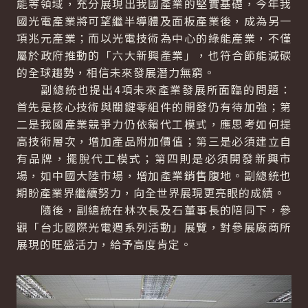
能等領域，充分展現出我國產業的堅實基礎，今年我
國光電產業將可望繼半導體及面板產業後，成為另一
項兆元產業；而以光電技術為中心的綠能產業，不僅
屬於政府推動的「六大新興產業」，也符合節能減碳
的全球趨勢，相信未來發展潛力無窮。
副總統也提出4項未來產業發展所面臨的問題：
首先是核心技術與關鍵零組件的開發仍有待加強；第
二是我國產業競爭力仍依賴代工模式，應思考如何提
高技術層次，增加產品附加價值；第三是必須建立自
有品牌，擺脫代工模式；第四則是必須開發新興市
場，如中國大陸市場，增加產業銷售腹地。副總統也
期盼產業界繼續努力，向全世界展現更亮眼的成績。
隨後，副總統在林次長及石董事長的陪同下，參
觀「台北國際光電週系列活動」展覽，對參展廠商所
展現的旺盛活力，給予高度肯定。