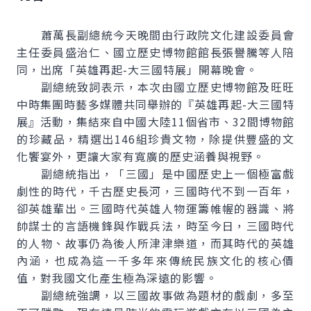
蕭萬長副總統今天晚間由行政院文化建設委員會
主任委員盛治仁、國立歷史博物館館長張譽騰等人陪
同，出席「英雄再起-大三國特展」開幕晚會。
副總統致詞表示，本次由國立歷史博物館及旺旺
中時集團時藝多媒體共同舉辦的『英雄再起-大三國特
展』活動，集結來自中國大陸11個省市、32間博物館
的珍藏品，精選出146組珍貴文物，除提供豐盛的文
化饗宴外，更讓大家有寬廣的歷史涵養與視野。
副總統指出，「三國」是中國歷史上一個極富戲
劇性的時代，千古歷史長河，三國時代不到一百年，
卻英雄輩出。三國時代英雄人物運籌帷幄的器識、將
帥謀士的言語機鋒與作戰兵法，時至今日，三國時代
的人物、故事仍為後人所津津樂道，而其時代的英雄
內涵，也成為這一千多年來傳統民族文化的核心價
值，對我國文化產生極為深遠的影響。
副總統強調，以三國故事做為題材的戲劇，多至