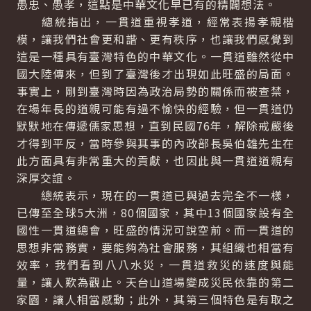
愚忠、愚孝，這點是中華文化早已有的精闢想法。
總統指出，一貫道重視孝道，經常表揚孝親楷
模，讓我們社會更和諧、更有秩序，也讓我們感覺到
這是一種具有臺灣特色的中華文化。一貫道雖然從中
國大陸傳來，但到了臺灣後才出現如此旺盛的局面。
事實上，剛到臺灣時因為政治局勢的關係而被查禁，
在場年長的道親可能有過不愉快的經驗，但一貫道仍
默默地在傳遞儒家思想，直到民國76年，解除戒嚴後
才得到平反，當時參與其事的內政部長吳伯雄先生在
此方面具有非常重大的貢獻，也因此與一貫道道親有
深厚交誼。
總統表示，現在的一貫道已與過去完全不一樣，
已傳至全球5大洲，80個國家，其中13個國家設有全
國性一貫道總會，旺盛的情況可說空前。而一貫道的
思想非常務實，要能夠為社會服務，其組織也相當有
效率，我們看到八八水災，一貫道救災的速度與能
量，讓人歎為觀止。天台山道場變成災民依靠的第二
家園，讓人相當感動；此外，其第三個特色是有取之