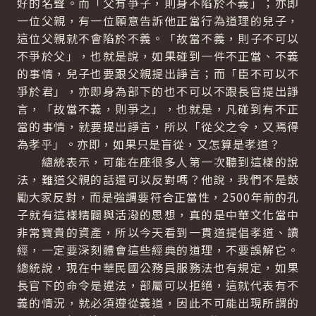
好的名聲。而「父有爭子，則身不陷於不義」；亦即
一位父親，有一位願意告訴他正當行為道理的兒子，
這位父親就不會陷於不義。「故當不義，則子不可以
不爭於父」，也就是說，如果碰到一件不正當、不義
的事情，兒子也要跟父親提出諍言；而「臣不可以不
爭於君」，亦即身為部下的也不可以不跟長官提出諍
言，「故當不義，則爭之」，也就是，凡碰到有不正
當的事情，就要提出諍言，所以「從父之令，又焉得
為孝乎」。亦即，如果只是盲從，又怎算是孝道？
總統表示，可能在座很多人第一次聽到這樣的說
法，難道父親的話還可以反對嗎？他說，我們不是鼓
勵大家反對，而是強調要符合正當性，2500年前的孔
子就有這樣精闢與活潑的思想，真的是中華文化當中
非常寶貴的資產，所以今天看到一貫道提倡孝道、讀
經，一定要深刻體會這些經典的道理，不要誤解它。
總統說，現在中華民國公務員服務法也有規定，如果
長官下的命令是違法，部屬可以拒絕，這就代表有不
義的情況，就必須遵從義道，因此不可能出現所謂的