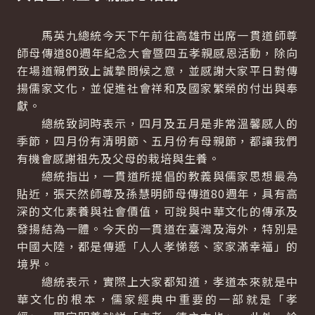
馬英九總統今天下午前往高雄市出席一貫道師尊
師母傳道80週年紀念大會暨四五孝親感恩活動，除向
在場道親們致上誠摯問候之意，並感謝大家平日對傳
揚儒家文化，並促進社會祥和及國家繁榮的付出與奉
獻。
總統致詞時表示，四月及五月是非常溫馨感人的
季節，四月份有清明節、五月份有母親節，都讓我們
有機會感謝祖先及父母的栽培與生養。
總統指出，一貫道所提倡的教義與儒家思想最為
貼近，張天然師尊及孫慧明師母傳道80週年，具有高
深的文化素養與社會價值，可說與中華文化的傳承及
發揚結為一體。今天的一貫道在臺灣及海外，特別是
中國大陸，都是傳遞「人人孝悌慈、家家滿幸福」的
境界。
總統表示，實際上大家都知道，孝道本來就是中
華文化的根本，儒家經典中重要的一部就是「孝