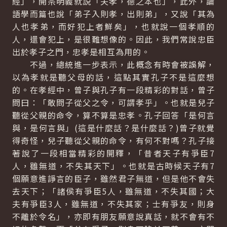
經」，開宗明義就説「夫孝，德之本也」，此外，論
語學而篇也說「弟子入則孝，出則弟」，又說「其為
人也孝弟，而好犯上者鮮矣」，也就說一個孝順的
人，還會犯上，是很難想像的。因此，我們常說忠臣
出於孝子之門，忠孝是相互為用的。
不過，總統進一步表示，此概念有時會被誤解，
以為孝就是聽父母的話，這點其實孔子不是這麼想
的。在孝經中，曾子與孔子有一段精彩的對話，曾子
問曰：「敢問子從父之令，可謂孝乎」。也就是兒子
聽從父親的命令，算不算是忠孝。孔子回答「是何言
與，是何言與」(這是什麼話？是什麼話？)曾子就覺
得奇怪，兒子聽從父親的命令，有何不對嗎？孔子接
著說了一段相當精彩的開釋，「昔者天子有爭臣7
人，雖無道，不失其天下」。也就是古時候天子有7
個願意進諍言的臣子，雖然君子無道，但是他不會失
去天下；「諸侯有爭臣5人，雖無道，不失其國；大
夫有爭臣3人，雖無道，不失其家；士有爭友，則身
不離於令名」，亦即有朋友願意說真話，就不會有不