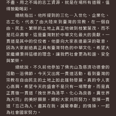
不盡、用之不竭的志工資源，就是在場所有道親，值
得鼓勵喝彩。
總統指出，他所提到的三化—入世化、企業化、
志工化，代表了由大陸來到臺灣的宗教，在一個自
由、民主、繁榮的土地上真正地做到枝繁葉茂，而不
是花朵凋零，這是臺灣對於中華文化最大的貢獻。一
貫道是其中的佼佼者，他要向大家表達最深的敬意，
因為大家創造真正具有臺灣特色的中華文化。希望大
家繼續秉持這樣的理念，讓我們社會更為和諧、安全
與繁榮。
總統說，不久前他參加了佛光山及慈濟功德會的
活動—浴佛節，今天又出席一貫道活動，看到臺灣的
宗教在自由民主的土地上如此蓬勃發展，真的令人衷
心高興，希望今天的盛會不是只有一場聚會，而是真
正貫徹一貫道「挽世界為清平、化心為良善，冀世界
為大同」的美好願景，期盼大家共同努力，發揮一貫
道「忘己為人，盡其在我，誠敬奉獻」的情操，一起
為社會國家努力。