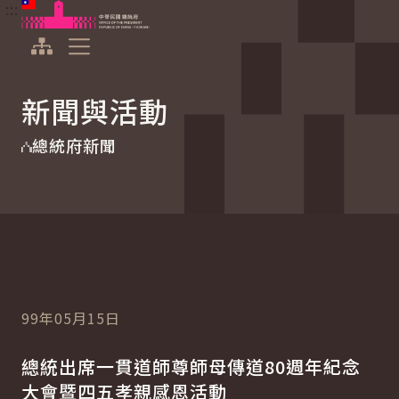
:::
:::
跳到主要內容
中華民國總統府
展開選單
新聞與活動
總統府新聞
99年05月15日
總統出席一貫道師尊師母傳道80週年紀念
大會暨四五孝親感恩活動