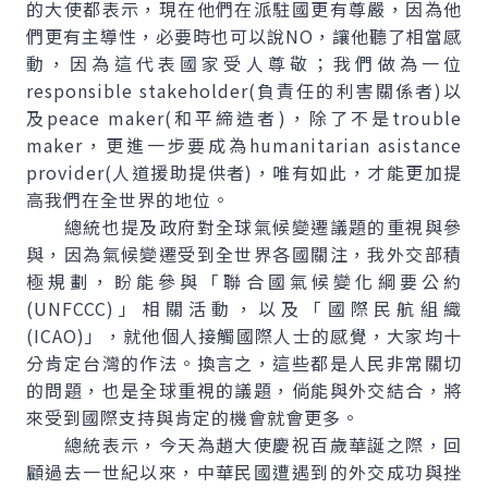
的大使都表示，現在他們在派駐國更有尊嚴，因為他
們更有主導性，必要時也可以說NO，讓他聽了相當感
動，因為這代表國家受人尊敬；我們做為一位
responsible stakeholder(負責任的利害關係者)以
及peace maker(和平締造者)，除了不是trouble
maker，更進一步要成為humanitarian asistance
provider(人道援助提供者)，唯有如此，才能更加提
高我們在全世界的地位。
總統也提及政府對全球氣候變遷議題的重視與參
與，因為氣候變遷受到全世界各國關注，我外交部積
極規劃，盼能參與「聯合國氣候變化綱要公約
(UNFCCC)」相關活動，以及「國際民航組織
(ICAO)」，就他個人接觸國際人士的感覺，大家均十
分肯定台灣的作法。換言之，這些都是人民非常關切
的問題，也是全球重視的議題，倘能與外交結合，將
來受到國際支持與肯定的機會就會更多。
總統表示，今天為趙大使慶祝百歲華誕之際，回
顧過去一世紀以來，中華民國遭遇到的外交成功與挫