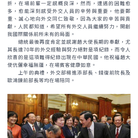
折，在場前輩一定感概良深，然而，遭遇的困難愈
多，愈能深刻感受外交人員的辛勞與重要，他要鄭
重、誠心地向外交同仁致敬，因為大家的辛苦與貢
獻，人民都知道，希望所有外交人員繼續努力，開創
我國際關係前所未有的局面。
總統最後再度肯定並感謝趙大使長期的奉獻，尤
其長達70年的外交經驗與努力絕對是項紀錄，而令人
欣喜的是這項難得紀錄出現在中華民國。他祝福趙大
使伉儷幸福無疆，在場賓客健康如意。
上午的典禮，外交部楊進添部長、錢復前院長及
歐鴻鍊前部長等均在場陪同。