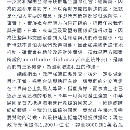
一步將和解由台灣海峽推進至國際社會；總統說，因
為問題都來自對方，所以從對方開始解決問題，這就
是他個人重要的理念，亦即所有問題都從根源解決。
事實上，實施迄今證明方向是正確的，近兩年來我們
與美國、日本、東南亞及歐盟的關係都獲得改善，因
為這些無邦交國家看到大陸願意與我們改善關係，他
們也就不會怕與我們改善關係，因此如果我們謹慎地
推動，確實會有助於改善對外關係，這就是西方國家
所說的unorthodox diplomacy(非正統外交)，是讓
我們有更多機會，為國家增進利益的作法。
總統指出，政府強調正派外交，援外一定要做到
目地正當、過程合法與執行有效，讓我們的外交官走
在世界舞台上能受人尊敬、挺直背脊，而事實上也已
逐步呈現這樣的形象。今年一月海地發生強震，中華
民國是首先抵達海地進行救援的國家之一，國際媒體
紛紛報導，台灣如此遙遠的國家，竟然能在海地最需
要幫助的時候，以最快速度抵達現場提供援助；現在
政府預備提供1,200戶住宅、認養8000到1萬名孤