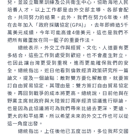
兒，並設立職業訓練及公共衛生中心，協助海地人民
培養人才，以上工作都是由外交部主導、各部會配
合，共同努力的結果。此外，我們在努力6年後，終
在去年加入「政府採購協定(GPA)」，去年即締造5千
萬美元成績，今年可能高達4億美元，這也是我們不
把所有雞蛋放在同一籃子的重要作法。
總統表示，外交工作與經貿、文化、人道要有更
多結合，這些工作到處受到歡迎，也不會產生對立，
也因此讓台灣更受到重視，進而更能確保我們的安
全。總統指出，近日他看到倫敦經濟政策研究所一篇
論文，提及一個論點：敵對雙方要化解敵意，就要簽
訂自由貿易協定，其理由是：雙方簽訂自由貿易協定
後，再回到戰爭的成本將更高。總統說，日前他與在
野黨主席就政府與大陸簽訂兩岸經濟協議進行辯論，
也是因為此協議將可為我們帶來比過去更深、更遠、
更大的和平結果，所以希望未來的外交工作也可以從
這一角度出發。
總統指出，上任後他已五度出訪，多位我邦交國