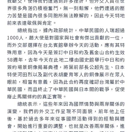
我斷交，使得我們遭遇到許多挫折，但外交人員在世
界很多角落仍積極奮鬥，無一刻鬆懈，他們遭遇的壓
力苦楚是國內很多同胞所無法瞭解的，因此今天特地
前來表達敬佩與肯定。
總統指出，據內政部統計，中華民國的人瑞超過
1000人，趙大使是對國家與社會有傑出貢獻的一位，
而外交部選擇在台北賓館舉辦今天的活動，應有其特
殊用意，因為今天是簽訂中日和約及舊金山合約生效
58週年，去年今天在此地二樓由國史館舉行中日和約
簽約場景銅像揭幕典禮，將葉前部長公超先生、日本
特使河田烈以及副代表胡慶育等人的銅像展示在眾人
眼前，相當有意義，因為此合約再度確認台灣屬於中
華民國，而且終止了中華民國與日本間的戰爭，促使
廢止馬關條約的真正實現。
總統表示，這些年來因為國際情勢與兩岸關係的
演變，我們的外交工作呈現不同面貌，前年他上任
後，基於過去多年來從事國際活動得到的經驗與體
會，開始進行重要的調整，也就是改善兩岸關係，進