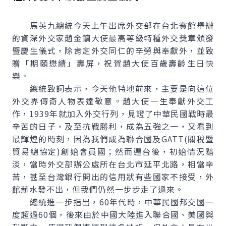
馬英九總統今天上午出席外交部在台北賓館舉辦
的資深外交家趙金鏞大使最高等級特種外交獎章頒發
暨慶生儀式，除肯定外交同仁的辛勞與奉獻外，並致
贈「期頤懋績」壽屏，祝賀趙大使百歲壽齡生日快
樂。
總統致詞表示，今天他特地前來，主要是向這位
外交界傳奇人物表達敬意。趙大使一生奉獻外交工
作，1939年就加入外交行列，見證了中華民國戰時最
辛苦的日子，及至抗戰勝利，成為五強之一，又看到
最輝煌的時刻，因為我們成為聯合國及GATT(關稅暨
貿易總協定)創始會員國；然而遷台後，初始情況黯
淡，當時外交部辦公處所在台北市延平北路，相當辛
苦，甚至台灣銀行開出的信用狀有些國家不接受，外
館薪水發不出，但我們仍然一步步走了過來。
總統進一步指出，60年代時，中華民國邦交國一
度超過60個，後來由於中國大陸進入聯合國、美國與