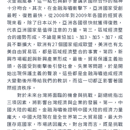
次金融風暴，這一點也與獅子會講求國際合作的精神
十分吻合。其次，在金融海嘯衝擊下，亞洲國家受創
最輕、復甦最快，從2008年到2009年各國的經貿表
現來看，除了日本以外，亞洲各國很快就獲得復甦，
代表亞洲國家是值得注意的力量。第三，區域經濟整
合的趨勢形成，不論是東協加1、加3、加5、加7，成
員不斷擴大，歐洲有27個國家組成歐盟，美洲也有北
美自由貿易區，都是區域經濟整合的事實。第四，新
興市場崛起與新興產業形成。最後，貿易保護主義抬
頭，各國受到衝擊後引發社會、失業等問題，於是開
始出現保護主義的聲浪。這些都是金融海嘯造成經濟
大變動後所帶給我們的教訓，而這一切都正影響著國
際經濟秩序。
對於未來台灣將面臨的機會與挑戰，副總統指出
三項因素，將影響台灣經濟與企業的發展。第一，中
國大陸的崛起。金融海嘯後證明中國大陸的經濟力量
龐大，中國大陸現在是全世界第二大貿易國，最大外
匯存底國家，市場誘因龐大，對台灣而言，既是挑戰