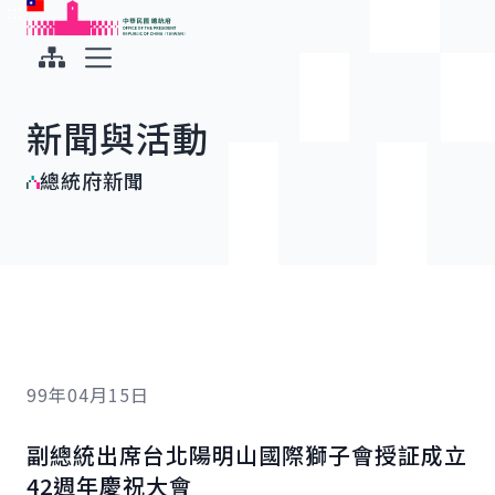
:::
:::
跳到主要內容
中華民國總統府
展開選單
新聞與活動
總統府新聞
99年04月15日
副總統出席台北陽明山國際獅子會授証成立
42週年慶祝大會