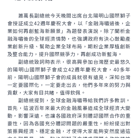
蕭萬長副總統今天晚間出席台北陽明山國際獅子
會授証成立42週年慶祝大會，以「金融海嘯過後，企
業如何再創藍海新願景」為題發表演說，除了闡析金
融海嘯後的全球經濟情勢，也強調政府有決心鼓勵產
業創新升級、幫助企業全球布局，期盼企業厚植創新
及整合能力，提升國際競爭力，再創成功新藍海。
副總統致詞時表示，很高興參加台灣歷史最悠久
的陽明山國際獅子會成立42週年慶祝大會，40多年
前，陽明山國際獅子會的成員就很有遠見，深知台灣
一定要國際化，一定要走出去，他們多年來的努力與
貢獻，大家有目共睹，值得欽佩。
副總統提到，全球金融海嘯帶給我們許多教訓。
首先，這波百年來最大的金融風暴造成全球經濟大變
動，影響深遠，也讓各國政府深刻體認國際合作的重
要性，因為各國充分體認問題的嚴重性，紛紛提出對
策振興經濟、穩定金融，才使得大家能夠安然度過這