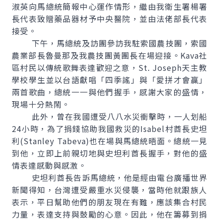
淑英向馬總統簡報中心運作情形，繼由我衛生署楊署
長代表致贈藥品器材予中央醫院，並由法佬部長代表
接受。
下午，馬總統及訪團參訪我駐索國農技團，索國
農業部長魯曼那及我農技團黃團長在場迎接。Kava社
區村民以傳統歌舞表達歡迎之意，St. Joseph天主教
學校學生並以台語獻唱「四季謠」與「愛拼才會贏」
兩首歌曲，總統一一與他們握手，感謝大家的盛情，
現場十分熱鬧。
此外，曾在我國遭受八八水災衝擊時，一人划船
24小時，為了捐錢協助我國救災的Isabel村酋長史坦
利(Stanley Tabeva)也在場與馬總統晤面。總統一見
到他，立即上前親切地與史坦利酋長握手，對他的盛
情表達感動與感激。
史坦利酋長告訴馬總統，他是經由電台廣播世界
新聞得知，台灣遭受嚴重水災侵襲，當時他就跟族人
表示，平日幫助他們的朋友現在有難，應該集合村民
力量，表達支持與鼓勵的心意。因此，他在籌募到捐