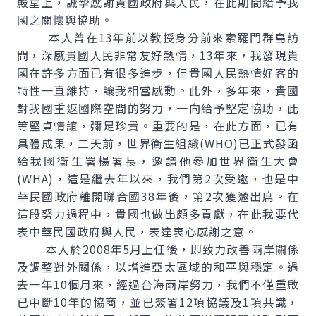
殿堂上，誠摯感謝貴國政府與人民，在此期間給予我
國之關懷與協助。
本人曾在13年前以教授身分前來索羅門群島訪
問，深感貴國人民非常友好熱情，13年來，我發現貴
國在許多方面已有很多進步，但貴國人民熱情好客的
特性一直維持，讓我相當感動。此外，多年來，貴國
對我國重返國際空間的努力，一向給予堅定協助，此
等堅貞情誼，彌足珍貴。重要的是，在此方面，已有
具體成果，二天前，世界衛生組織(WHO)已正式發函
給我國衛生署楊署長，邀請他參加世界衛生大會
(WHA)，這是繼去年以來，我們第2次受邀，也是中
華民國政府離開聯合國38年後，第2次獲邀出席。在
這段努力過程中，貴國也做出頗多貢獻，在此我要代
表中華民國政府與人民，表達衷心感謝之意。
本人於2008年5月上任後，即致力改善兩岸關係
及調整對外關係，以增進亞太區域的和平與穩定。過
去一年10個月來，經過台海兩岸努力，我們不僅重啟
已中斷10年的協商，並已簽署12項協議及1項共識，