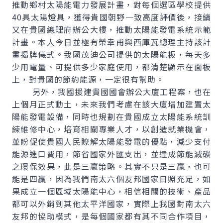
推動鄉村太陽能電力發展計畫，對每個選區學校提供
40具太陽燈具，獲得貴國朝野一致高度評價後，接續
又在貴國總理府辦公大樓，推動太陽能發電系統示範
計畫。本人今日並極有榮幸甫與西庫瓦總理主持該計
畫揭牌儀式。我國茂迪公司提供的太陽能板，每天多
少用電量、可提供多少家庭使用，都清楚顯示在面板
上，對貴國的節約能源，一定很有幫助。
另外，我國援建貴國國會辦公大廈工程案，也在
上個月正式動土，未來我們考慮在該大廈增加建置太
陽能發電設備，同時也規劃在貴國成立太陽能系統訓
練維修中心，培育相關專業人才，以創造就業機會，
並盼促使貴國人民瞭解太陽能發電的優點，減少支付
能源進口費用，節省國家外匯支出，並達成節能減碳
之環保效果，此是三贏策略。其實不只是三贏，也可
能是四贏，因為我們南太六個友邦國家日照充足，如
果成立一個區域太陽能中心，相信相關的技術、產品
都可以外銷到其他太平洋國家，實際上我國對南太六
友邦的協助模式，是每個國家都有其不同合作項目，