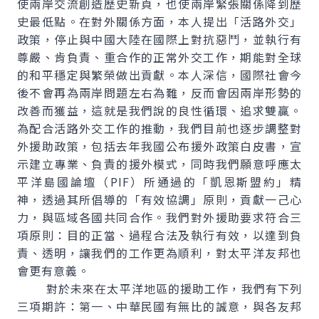
使兩岸交流創造歷史新頁，也使兩岸緊張關係降到歷
史最低點。在對外關係方面，本人提出「活路外交」
政策，停止與中國大陸在國際上對抗惡鬥，並執行有
尊嚴、肯負責、重合作的正常外交工作，期能對全球
的和平穩定與繁榮做出貢獻。本人深信，國際社會今
後不會再為兩岸問題左右為難，反而會因兩岸形勢的
改善而獲益，這就是我們說的良性循環、追求雙贏。
為配合活路外交工作的推動，我們目前也逐步調整對
外援助政策，包括去年我國公布援外政策白皮書，宣
示建立專業、負責的援外模式，同時我們願意呼應太
平洋島國論壇（PIF）所通過的「凱恩斯盟約」精
神，透過其所倡導的「有效協調」原則，貢獻一己心
力，與區域各國共同合作。我們對外援助要求符合三
項原則：目的正當、過程合法及執行有效，以達到負
責、透明，讓我們的工作更為順利，對太平洋友邦也
會更有意義。
對於未來在太平洋地區的援助工作，我們有下列
三項期許：第一、中華民國有無比的誠意，與各友邦