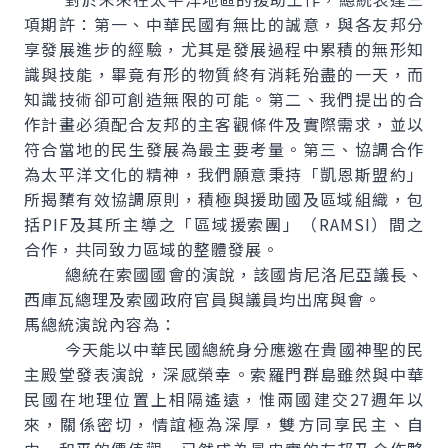
項期許：第一、中華民國有無比的誠意，與各友邦分
享發展進步的經驗，尤其是發展過程中累積的無形知
識與技能，畢竟有形的物質終有消耗殆盡的一天，而
知識技術卻可創造無限的可能。第二、我們提出的合
作計畫必須配合友邦的主客觀條件及實際需求，並以
符合當地的民生發展為最主要考量。第三、協調合作
為太平洋文化的精神，我們願意秉持「凱恩斯盟約」
所揭櫫有效協調原則，積極與援助國及區域組織，包
括PIF及其所主導之「區域援索團」（RAMSI）間之
合作，共同致力區域的整體發展。
總統在索國國會的演說，該國肯尼洛尼亞議長、
西庫瓦總理及索國政府官員與議員均出席與會。
馬總統演說內容為：
今天能以中華民國總統身分應邀在貴國神聖的民
主殿堂發表演說，深感榮幸。索羅門群島雖然與中華
民國在地理位置上相隔遙遠，惟兩國建交27週年以
來，關係密切，情誼極為深厚，雙方同享民主、自