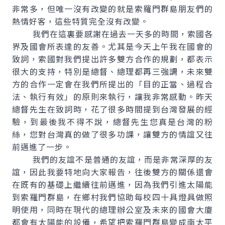
非常多，但唯一沒有改變的就是索羅門群島朋友們的
熱情好客，這些特質完全沒有改變。
我們在這裏要感謝在過去一天多的時間，索國各
界及國會所表達的友善。尤其是今天上午我在國會的
致詞，索國對我們提出許多雙方合作的規劃，都表示
很大的支持，特別是總督、總理都再三強調，未來雙
方的合作一定會在我們所提出的「目的正當、過程合
法、執行有效」的原則來執行，讓我非常感動。昨天
總督先生在致詞時，花了很多時間提到台灣發展的經
驗，到最後我不得不說，總督先生您真是台灣的粉
絲，您對台灣真的做了很多功課，讓雙方的情誼又往
前邁進了一步。
我們的友誼不是普通的友誼，而是非常深厚的友
誼，因此我要特地向大家報告，往後雙方的關係還會
在既有的基礎上繼續往前邁進，因為我們引進太陽能
到索羅門群島，在鄉村我們協助每校四十具燈具做照
明使用，同時在現代的總理辦公室及未來的國會大廈
都會有太陽能的設備，希望把索羅門群島變成南太平