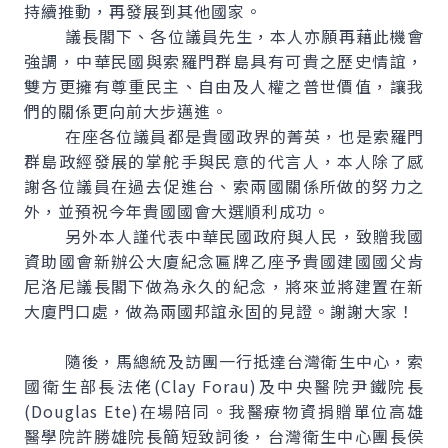
持續推動，再發展到其他國家。
議長閣下、各位議員先生，本人亦願再藉此機會
強調，中華民國與索羅門群島具有可貴之歷史情誼，
雙方更擁有尊重民主、自由及人權之普世價值，讓我
們的關係更向前大步邁進。
在座各位議員都是貴國政界的菁英，也是索羅門
群島政經發展的掌舵手與民意的代言人，本人除了感
謝各位議員在過去促進台、索兩國關係所做的努力之
外，並預祝今年貴國國會大選順利成功。
另外本人謹代表中華民國政府與人民，致贈我國
資助國會新辦公大廈紀念匾牌乙座予貴國建國國父肯
尼洛尼議長閣下做為永久的紀念，將來並將建置在新
大廈門口處，做為兩國邦誼永固的見證。謝謝大家！
隨後，馬總統及訪團一行抵達台灣衛生中心，索
國衛生部長法佬(Clay Forau)及中央醫院尹鐵院長
(Douglas Ete)在場陪同。我醫療物資捐贈單位高雄
醫學院許勝雄院長簡短致詞後，台灣衛生中心團長侯