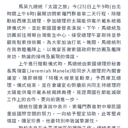
馬英九總統「太誼之旅」今(25)日上午9時(台北
時間上午6時)展開訪問索羅門群島第二天行程，除贈
勳給西庫瓦總理、參加總理府太陽能供電示範系統揭
牌儀式外，並赴索國國會發表演說。下午，馬總統及
訪團前往視察台灣衛生中心、接受總理午宴款待並參
觀我駐索技術團，為大家加油打氣。晚間，馬總統則
在我敦睦艦隊上，以晚宴答謝索國政府對訪團及艦隊
來訪，熱誠的接待及展現的情誼。
上午進行贈勳儀式時，馬總統由索國總理府秘書
長馬瑞雷(Jeremiah Manele)陪同步入總理府內閣會
議室，隨即頒贈「特種大綬景星勳章」予西庫瓦總
理。儀式結束，並在會議室右側牆前共同主持總理府
太陽能供電示範系統揭牌典禮，見證兩國在節能減碳
工作上的合作，更向前邁進一步。
總統在國會演說中表示，索羅門群島對中華民國
重返國際空間的努力，一向給予堅定協助，此等堅貞
情誼，彌足珍貴，他要特別申致誠摯謝忱。
對於未來在太平洋地區的援助工作，總統表達三