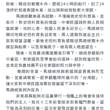
款後，親自划著獨木舟，歷經24小時的船行，划了24
浬終於抵達索國本島，送出捐款給我駐索大使館。
馬總統聽後甚為感動，不僅擁抱史坦利酋長，並
表示，對史坦利酋長的情誼，中華民國政府與人民相
當感謝，他的心意，我國人民會永記在心。馬總統也
親切地與史坦利酋長話家常，兩人還聊到彼此生日，
氣氛相當溫馨。最後史坦利酋長還贈送馬總統獨木舟
模型與船槳，以及草編席子，做為兩人晤面留念。
隨後，在我農技團黃團長引導下，總統參觀稻作
示範區，對索國民眾學會如何插秧，感到相當欣慰，
並肯定我農技團平日在索國的努力與辛勞。
晚間的答宴，馬總統除與索國與宴貴賓熱烈互
動，並邀請賓客一起參觀艦隊所展示的「台灣館」，
讓大家對中華民國海軍的發展留下深刻印象。
馬總統致詞內容為：
非常高興能夠在這裏舉行一個艦上的晚會來接待
我們的主人。我在十三年前曾經來到索羅門群島，留
下極為深刻的印象。這次來發現改變非常多、進步也