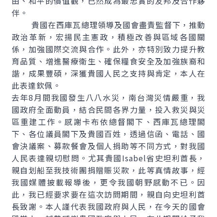
由、和平的價值觀，已然成為最忠實的友邦及合作夥
伴。
貴國在西庫瓦總理領導及國會盡責監督下，推動
政治革新，宏揚民主憲政，積極改善與區域各國關
係，加強國際交流與合作。此外，亦特別致力提升教
育品質、增進醫療衛生、確保糧食安全及加強族裔和
諧，成果豐碩，深獲貴國人民之支持與肯定，本人在
此表達欽佩。
去年8月間我國發生八八水災，南台灣災情嚴重，我
國政府全面動員，結合民間各界力量，投入救災與災
區重建工作。感謝卡布依總督閣下、西庫瓦總理閣
下、各位議員閣下及貴國百姓，透過信函、電話、國
會決議案、募款餐會及個人捐助等不同方式，對我國
人民表達親切慰問。尤其貴國Isabel省史坦利酋長，
親自划船至我技術團捐贈賑災款，此等真情故事，經
我國媒體披載報導後，更令我國朝野感動不已。因
此，我已經要求要在這次訪問期間，親自向史坦利酋
長致謝。本人謹代表我國政府與人民，在今天的國會