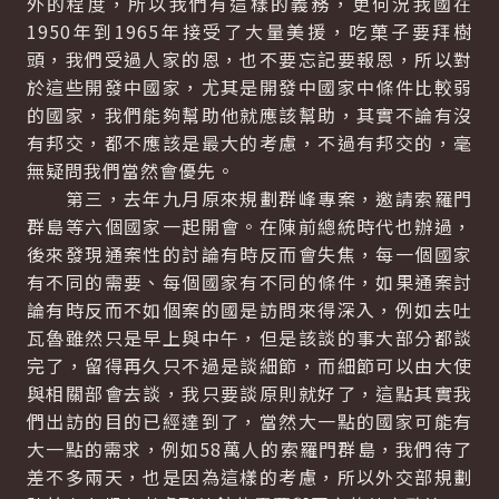
外的程度，所以我們有這樣的義務，更何況我國在
1950年到1965年接受了大量美援，吃菓子要拜樹
頭，我們受過人家的恩，也不要忘記要報恩，所以對
於這些開發中國家，尤其是開發中國家中條件比較弱
的國家，我們能夠幫助他就應該幫助，其實不論有沒
有邦交，都不應該是最大的考慮，不過有邦交的，毫
無疑問我們當然會優先。
第三，去年九月原來規劃群峰專案，邀請索羅門
群島等六個國家一起開會。在陳前總統時代也辦過，
後來發現通案性的討論有時反而會失焦，每一個國家
有不同的需要、每個國家有不同的條件，如果通案討
論有時反而不如個案的國是訪問來得深入，例如去吐
瓦魯雖然只是早上與中午，但是該談的事大部分都談
完了，留得再久只不過是談細節，而細節可以由大使
與相關部會去談，我只要談原則就好了，這點其實我
們出訪的目的已經達到了，當然大一點的國家可能有
大一點的需求，例如58萬人的索羅門群島，我們待了
差不多兩天，也是因為這樣的考慮，所以外交部規劃