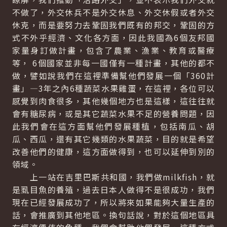
不做了，外交休兵不是外交休息、外交休假或者外交
休克，而是要努力去鞏固我們既有的邦交，鞏固的方
式不外乎經濟、文化各方面，因此我國為6個友邦國
家量身訂做計畫，包含了農業、漁業、教育或醫療
等， 6個國家並非每一國僅有一種計畫，其他的都不
做，譬如說我們在這裡準備幫他們發展一個「360計
畫」—3年之內6種蔬菜水果雞蛋，在這裡，各位可以
感覺到肉食很多，其他幾個地方也是這樣，這往往就
會有糖尿病，或是其它蔬菜水果不足的營養問題，因
此我們會在這方面幫他們發展種植，包括南瓜、胡
瓜、西瓜，還有其它幾類的水果蔬菜，目的就是希望
改善他們的健康，這方面做得到，也可以延伸到別的
領域。
上一站在吉里巴斯共和國，我們做milkfish，就
是虱目魚的養殖，過去日本人做得不是很成功，我們
現在已經發展成功了，所以將來如果能夠大量生產的
話，會推廣到其他地區。換句話說，對於這個地區具