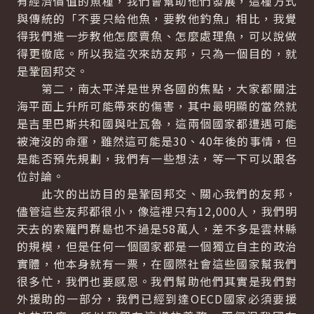
有經濟價值的魚種，我們會幫助他們發展，這種方式
與傳統的「不要只給他魚，要教他釣魚」相比，我覺
得我們進一步教他怎麼賣魚、怎麼處理魚，可以說做
得更徹底。所以我這次來訪友邦，只為一個目的，就
是鞏固邦交。
第二，南太平洋是世界各國的焦點，大家都關注
海平面上升所可能帶來的傷害，其中最明顯的當然就
是吉里巴斯共和國與吐瓦魯，這兩個國家都遭遇可能
被淹沒的命運，雖然這可能是30、40年後的事情，但
是能否預先規劃，我們有一些想法，等一下可以跟各
位討論。
此次的出訪目的是鞏固邦交、關心我們的友邦，
儘管這些友邦都很小，像這裡只有12,000人，我們明
天去的索羅門群島也不過是58萬人，差不多是雲林縣
的規模，但是任何一個國家都是一個獨立自主的政治
實體，他本身就有一票，在國際社會這些國家幫我們
很多忙，我們也要感恩。我們幫助他們其實是我們對
外援助的一部分，我們已經到達OECD國家必須要援