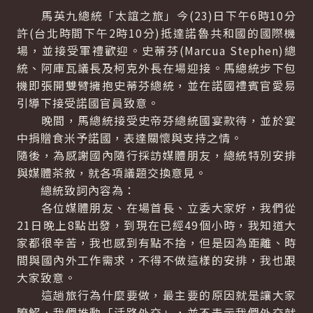
馬英九總統「太誼之旅」今(23)日下午6時10分
許(台北時間下午2時10分)抵達諾魯共和國的國際機
場，並接受軍禮歡迎。史蒂芬(Marcua Stephen)總
統、阿庫瓦議長及柯克外長在場迎接。馬總統步下包
機即張開雙臂擁抱史蒂芬總統，並在諾國禮賓官愛易
引導下接受諾國官員致意。
晚間，馬總統接受史帝芬總統國宴款待，並於宴
中捐贈食米予諾國，表達關懷與支持之情。
隨後，為感謝國內隨行採訪媒體朋友，總統特別安排
與媒體茶敘，就各項議題交換意見。
總統致詞內容為：
各位媒體朋友、在場首長、立委大家好，我們從
21日晚上8點出發，到現在已經49個小時，我知道大
家都很辛苦，我也感到有點不捨，但是因為距離、時
間與國內外工作需求，不得不做這樣的安排，我也跟
大家致意。
這趟旅行為什麼要做，最主要的原因就是讓大家
瞭解，我們推動「活路外交」，並不表示我們外交就