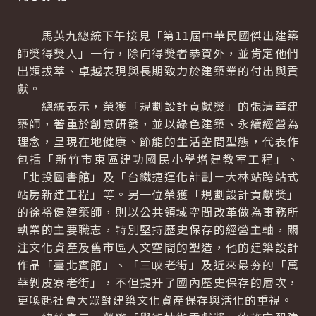
馬英九總統下午接見「第11屆中華民國傑出建築
師獎得獎人」一行，除向得獎者恭賀外，並肯定他們
出類拔萃、卓越表現與長期致力於建築業的付出與貢
獻。
總統表示，榮獲「規劃設計貢獻獎」的張清華建
築師，著重於創意研發，並以綠色建築、永續經營為
理念，呈現在地健康、節能的生活空間型態，代表作
包括「新竹市東區建功國民小學增建教室工程」、
「北投圖書館」及「台鐵捷運化計劃－大林站跨站式
站房新建工程」等。另一位榮獲「規劃設計貢獻獎」
的徐裕健建築師，則以公共領域空間改革做為事務所
執業的主要職志，特別堅持歷史保存的經營主軸，關
注文化資產及舊市區人文空間的塑造，他的建築設計
作品「臺北賓館」、「三峽老街」及近來最夯的「萬
華剝皮寮老街」，不但提升了國內歷史保存的層次，
更喚起社會大眾對建築文化資產保存與活化的重視。