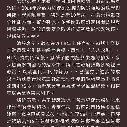
總統表示，榮獲「學術技術貢獻獎」的許宗熙建
築師，20餘年來致力於建築設備與防災領域的教學與
研究，學經驗豐富，特別是近10年來，在防火避難安
全性能方面，著力甚深，並協助政府訂定相關法規與
國際接軌，對於建築安全防災的研究發展影響深遠，
堪稱業界表率。
總統表示，政府在2008年上任之初，就遇上全球
金融風暴所引發的經濟衰退，再加上「八八水災」、
H1N1疫情的侵襲，減緩了國內經濟復甦的腳步，多
少也衝擊到國內的建築業。所幸在政府推動多項經濟
政策，以及全民共同的努力下，已經有了進步的成
果。特別是行政院主計處預估今年的經濟成長率將會
達到4.72％，而近來房市買氣也呈現回溫現象，相信
可以為業界帶來利多。
總統表示，為了響應環保，智慧綠建築將是未來
建築業的發展趨勢，近兩年來，政府部門積極獎勵綠
建築，迄今已頗具成效。從97年至98年12月底，已評
定通過2,418件建築物取得候選綠建築證書或綠建築