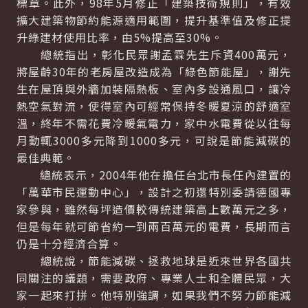
標章。此外，98年5月修正「建築技術規則」，有效
擴大建築物節約能源適用範圍，提升基準值及修正提
升綠建材使用比率，由5%提高至30%。
總統指出，彰化民眾謝孟霖先生斥資400萬元，
將屋齡30年的老房屋改造成為「綠色節能屋」，謝先
生在屋頂與外牆加裝隔熱板、室內多設通風口，讓冷
熱空氣對流，使得室內可經常保持冬暖夏涼的舒適室
溫，終年不需花費冷暖氣電力，家中水電費從以往每
月動輒3000多元降到1000多元，可說是節能減碳的
最佳典範。
總統表示，2004年他在擔任台北市長任內建置的
「萬華市民運動中心」，設計之初還特別委請德國專
家參與，雖然每坪造價較傳統建築高上數萬元之多，
但是每年就可節省約一到兩百萬元的電費，長期而言
仍是十分經濟合算。
總統說，節能減碳、拯救地球是近來世界各國共
同關注的議題，需要政府、專業人士和全體民眾，大
家一起來打拼。他特別強調，如果我們不努力節能減