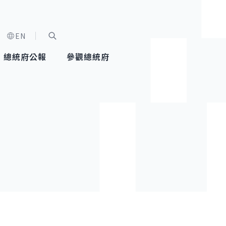
EN
字級選單
展開關鍵字搜尋
總統府公報
參觀總統府
健康台灣推動委員會
總統令
蕭美琴副總統
建築風華
全社會
每日活
行憲後
總統府
外交
網路相簿
國防