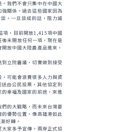
。我們不會只集中在中國大
加強關係。過去這些國家因為
洽談，一旦談成的話，阻力減
，目前開放1,415項中國
上任後未開放任何一項，現在是
會開放中國大陸農產品進來，
到立院審議，切實做到接受
，可能會浪費很多人力與資
而送由公民投票，其他協定則
家的幸福及國家的前途，來進
們的大戰略，而未來台灣要
灣的優勢位置，像高雄港如此
逐漸好轉。
大家多予宣傳。兩岸正式協