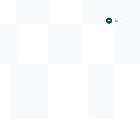
淺色模式
深色模式
防衛韌性委員會
動行程
歷任總統與副總統
展覽