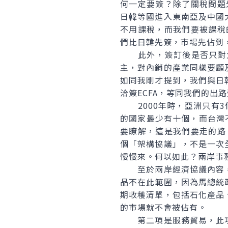
何一定要簽？除了關稅問題
日韓等國進入東南亞及中國
不用課稅，而我們要被課稅
們比日韓先簽，市場先佔到
此外，簽訂後是否只對大
主，對內銷的產業同樣要顧
如同我剛才提到，我們與日
洽簽ECFA，等同我們的出
2000年時，亞洲只有3
的國家最少有十個，而台灣
要瞭解，這是我們要走的路
個「架構協議」，不是一次
慢慢來。何以如此？兩岸事
至於兩岸經濟協議內容，
品不在此範圍，因為馬總統
期收穫清單，包括石化產品
的市場就不會被佔有。
第二項是服務貿易，此項