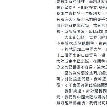
要有創新的精神，而創新就
業升級條例。期盼在立法院
我剛才去探望一位好朋友，
有所突破、提升我們的競爭
而外銷就依靠市場，尤其台
葛，或形成障礙，因此政府
大家都知道，世界已經進
不用關稅或降低關稅，東南
一，也就是加上中國大陸，
十三個國家的自由貿易市場
大陸或東南亞之際，在關稅
分之九已相當不容易，這就
至於為何要洽簽兩岸經濟
明？針對這些問題，我希望
穩，才不會因為簽此協議而
我剛說過，針對關稅問題，
元，我們到中國大陸被課的關
簽訂經濟協議後，我們將可