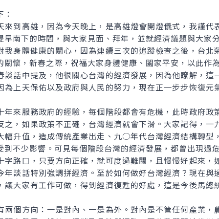
下：
來到高雄，因為今天晚上，是高雄燈會開燈儀式，我謹代表
提早南下的時間，與大家見面、拜年，並就經濟議題與大家
我身體健康的關心，因為連續三次的追蹤檢查之後，台北榮
的關懷，新春之際，祝福大家身體健康、闔家平安，以此作
談話中提及，他很關心台灣的經濟發展，因為他瞭解，這一
因為上天保佑以及政府與人民的努力，現在正一步步恢復元
年來服務政府的經驗，每個階段都會有危機，此時政府政策
反之，如果政策不正確，台灣經濟就會下滑。大家記得，一
大幅升值，造成傳統產業出走、九○年代台灣經濟結構轉型
受到不少影響。可見每個階段台灣的經濟發展，都曾出現過
字路口，只要方向正確，就可度過難關，且慢慢好起來，如
今年談話特別強調拼經濟。至於如何做好台灣經濟？現在與
，讓大家有工作可做，得到經濟復甦的好處，這是今後馬總
兩個方向：一是對內、一是為外。對內是不管任何產業，農