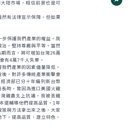
國大陸市場，相信前景也是可
社群分
然有法律宣示保障，但如果
。
一步保護我們產業的權益。我
政治，堅持尊嚴與平等。當然
期而言，將可增加台灣26萬
會有4萬7千人失業。
我們產業的因素儘量降低，
稅後，對許多傳統產業衝擊會
，經濟部已分十年編列新台幣
局長時，曾因為進口美國火雞
台灣雞農北上抗議，我被丟雞
本還輔導他們提高品質，1年
政策與方法拿出來之後，大家
助下，提高品質、建立特色、