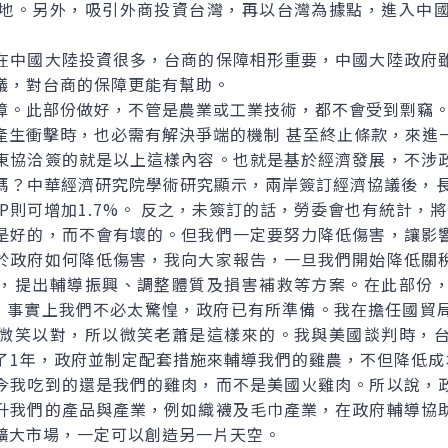
地。另外，吸引外商投資台灣，再以台灣為據點，進入中
中國大陸投資很多，台商的保障相形重要，中國大陸政府雖
議，對台商的保障更能有幫助。
。此部份做好，不管是農業或工業技術，都不會受到剽竊
衝擊時，也必需有解決爭端的機制 甚至終止條款，來進
東協洽簽的就是以上這樣內容。也就是基於經濟發展，不涉
嗎？中華經濟研究院學術研究顯示，兩岸簽訂經濟協議後，長
P則可增加1.7%。 反之，未簽訂的話，勞委會也有統計，將
好的，而不會有壞的。但我們一定要努力降低傷害，讓影響
於政府如何降低傷害，我向大家報告，一旦我們開始降低關
，提出輔導振興、調整體質及損害補救等方案。在此部份
以，事實上我們不必太驚惶，政府已有所準備。我在擔任國貿
微笑以對，所以微笑老蕭是這樣來的。我與美國談判時，
了1年，政府並制定配套措施來輔導我們的雞農，不但降低成
今我吃到的還是我們的雞肉，而不是美國火雞肉。所以說，
升我們的產品與產業，例如織襪及毛巾產業，在政府輔導協
擴大市場，一定可以創造另一片天空。