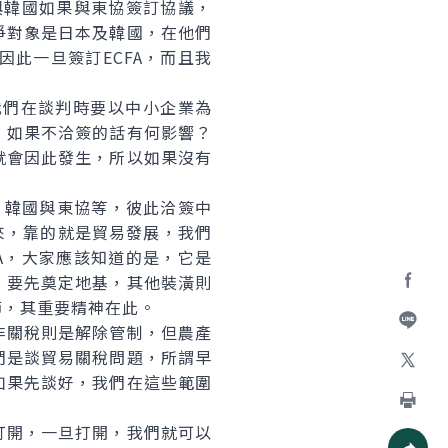
與韓國如果與東協簽訂協議，
爭對象是日本及韓國，在他們
此一旦簽訂ECFA，而且我
們在談判時要以中小企業為
，如果不洽簽的話有何影響？
就會因此發生，所以如果沒有
、韓國與東協等，彼此洽簽中
來，靠的就是貿易發展，我們
A，大家應該知道的是，它是
，要先奠定地基，其他裝潢則
節，其重要精神在此。
Facebo
關稅則是解除管制，但農產
加入好
們是談貿易關稅問題，所謂早
如果先談好，我們在這些範圍
X
列印
開，一旦打開，我們就可以