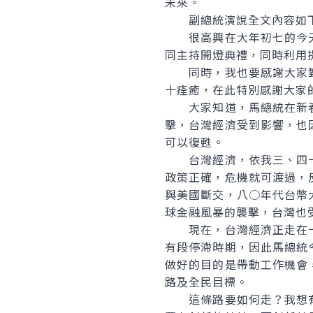
未來。
副總統演說全文內容如
很高興在大年初七的今天
同主持開燈典禮，同時利用
同時，我也要感謝大家對
十痊癒，在此特別感謝大家
大家知道，馬總統在新春
擊，台灣經濟受到影響，也
可以復甦。
台灣經濟，依我三、四十
政策正確，危機就可渡過，
與美國斷交，八○年代台幣
球金融風暴的襲擊，台灣也
現在，台灣經濟正走在十
有段停滯時期，因此馬總統
做好的目的是帶動工作機會
路及全民目標。
這條路要如何走？我想有