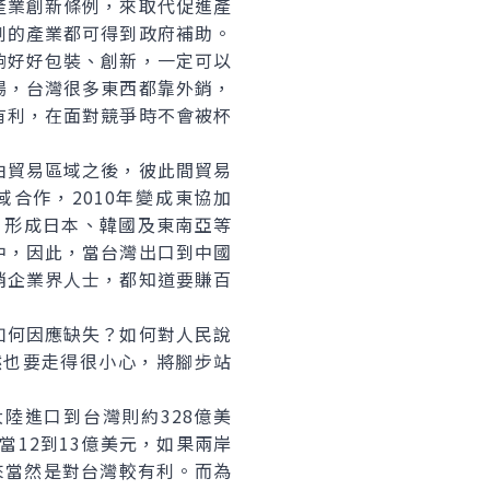
產業創新條例，來取代促進產
例的產業都可得到政府補助。
夠好好包裝、創新，一定可以
場，台灣很多東西都靠外銷，
有利，在面對競爭時不會被杯
貿易區域之後，彼此間貿易
合作，2010年變成東協加
，形成日本、韓國及東南亞等
中，因此，當台灣出口到中國
銷企業界人士，都知道要賺百
何因應缺失？如何對人民說
然也要走得很小心，將腳步站
陸進口到台灣則約328億美
當12到13億美元，如果兩岸
來當然是對台灣較有利。而為