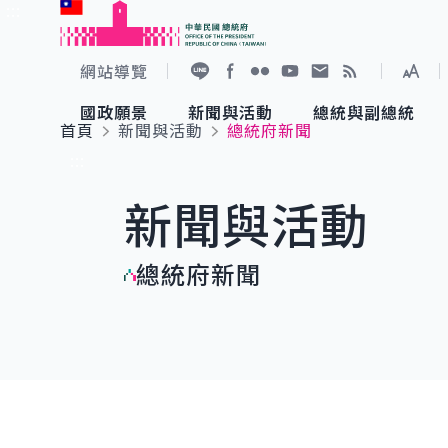
:::
跳到主要內容
中華民國總統府
網站導覽
展開
加入好友
Facebook
Flickr
YouTube
寫信給總統
RSS
國政願景
新聞與活動
總統與副總統
首頁
新聞與活動
總統府新聞
國政願景
新聞與活動
總統與副總統
參觀總統府
:::
新聞與活動
國家氣候變遷對策委員會
總統府新聞
賴清德總統
參觀資訊
總統府新聞
重要談話
影音頻道