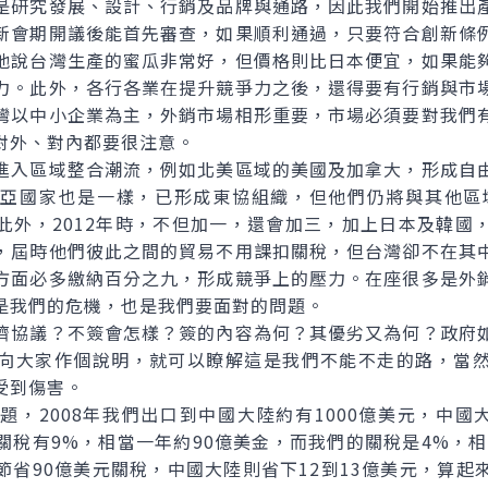
是研究發展、設計、行銷及品牌與通路，因此我們開始推出
新會期開議後能首先審查，如果順利通過，只要符合創新條
他說台灣生產的蜜瓜非常好，但價格則比日本便宜，如果能
力。此外，各行各業在提升競爭力之後，還得要有行銷與市
灣以中小企業為主，外銷市場相形重要，市場必須要對我們
對外、對內都要很注意。
入區域整合潮流，例如北美區域的美國及加拿大，形成自由
亞國家也是一樣，已形成東協組織，但他們仍將與其他區域
此外，2012年時，不但加一，還會加三，加上日本及韓國
，屆時他們彼此之間的貿易不用課扣關稅，但台灣卻不在其
方面必多繳納百分之九，形成競爭上的壓力。在座很多是外
是我們的危機，也是我們要面對的問題。
協議？不簽會怎樣？簽的內容為何？其優劣又為何？政府如
向大家作個說明，就可以瞭解這是我們不能不走的路，當
受到傷害。
2008年我們出口到中國大陸約有1000億美元，中國大
稅有9%，相當一年約90億美金，而我們的關稅是4%，相
節省90億美元關稅，中國大陸則省下12到13億美元，算起