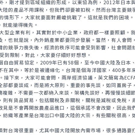
外，剛才提到區域組織的形成，以東協為例，2012年日本
大陸的產品不用課稅，但我們卻要被扣稅，然而台灣主要競
的情形下，大家就要面對嚴峻挑戰了。這就是我們的困境。因
，就能搶得機先。
型企業有利，其實對於中小企業，政府都一樣要照顧。我
及，也就是說，內外銷產業都要同步發展。當然，有人會問
韓的競爭力喪失後，經濟的秩序可能會受到影響，社會問題
路受到限制，對此，大家要仔細好好想想。
個自由貿易協定，2009年已有58個，至今中國大陸及日本
不在其中，等於是被邊緣化。台灣是個海洋國家，400多年
。接下來，大家可能會問，兩岸經濟協議，英文簡寫為ECF
全部都要談成，而是將大原則、重要的事先談，如同蓋房子
務複雜，不需要一次都納入來談，架構先談好，再慢慢談細
則有貨品貿易，包括關稅及非關稅，關稅是減稅或免稅，非
政見是不會再開放農產品進口，這個承諾不會改變，因此我
、紡織等產業是台灣出口中國大陸的大宗，有些關稅很高，
對台灣很重要，尤其中國大陸開放內需市場，很多通路要打