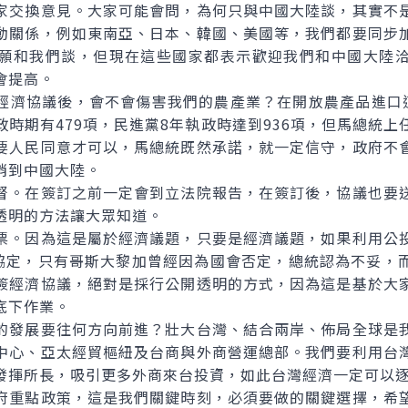
交換意見。大家可能會問，為何只與中國大陸談，其實不是
動關係，例如東南亞、日本、韓國、美國等，我們都要同步
願和我們談，但現在這些國家都表示歡迎我們和中國大陸
會提高。
協議後，會不會傷害我們的農產業？在開放農產品進口這項
時期有479項，民進黨8年執政時達到936項，但馬總統
要人民同意才可以，馬總統既然承諾，就一定信守，政府不
銷到中國大陸。
。在簽訂之前一定會到立法院報告，在簽訂後，協議也要送
透明的方法讓大眾知道。
。因為這是屬於經濟議題，只要是經濟議題，如果利用公投
易協定，只有哥斯大黎加曾經因為國會否定，總統認為不妥，
簽經濟協議，絕對是採行公開透明的方式，因為這是基於大
底下作業。
發展要往何方向前進？壯大台灣、結合兩岸、佈局全球是我
中心、亞太經貿樞紐及台商與外商營運總部。我們要利用台
發揮所長，吸引更多外商來台投資，如此台灣經濟一定可以
重點政策，這是我們關鍵時刻，必須要做的關鍵選擇，希望