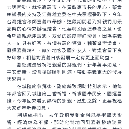
力與衝勁，就像嘉義市，在黃敏惠市長的用心、蔡貴
絲議長的支持及江義雄立委在中央積極爭取下，今年
台灣燈會移師嘉義市舉辦，這段期間看到鄉親們用最
高興的心情來辦理燈會，他要特別表達恭喜之意，也
希望鄉親能用誠懇、友愛的態度辦好燈會，因為嘉義
人一向具有好客、有情有義的特質，藉著舉辦燈會，
發揮嘉義精神，讓外地客及國外友人，對燈會留下良
好印象，相信對嘉義日後發展一定有更正面助益。
副總統最後祝福親愛的鄉親們，新年萬事如意、
平安健康、燈會舉辦順利圓滿，帶動嘉義更大的發展
與繁榮。
在城隍廟參拜後，副總統致詞時特別表示，他每
年都會回到城隍廟上香祈福，祈求國泰民安、國運昌
隆，今年回來看到熱情的鄉親，感動之餘，更要祝福
大家虎年新春如意。
副總統指出，去年政府受到金融風暴衝擊與影
響，經濟較為不振，那時他特地回到嘉義發放消費