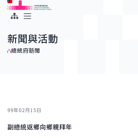
:::
:::
跳到主要內容
中華民國總統府
展開選單
新聞與活動
總統府新聞
99年02月15日
副總統返鄉向鄉親拜年