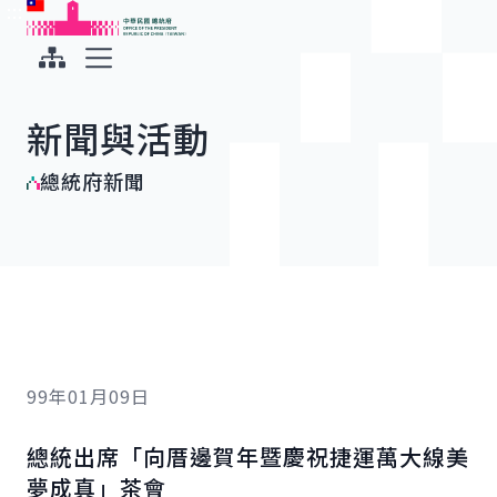
:::
:::
跳到主要內容
中華民國總統府
展開選單
新聞與活動
總統府新聞
99年01月09日
總統出席「向厝邊賀年暨慶祝捷運萬大線美
夢成真」茶會