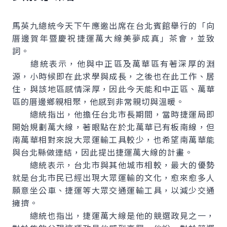
馬英九總統今天下午應邀出席在台北賓館舉行的「向
厝邊賀年暨慶祝捷運萬大線美夢成真」茶會，並致
詞。
總統表示，他與中正區及萬華區有著深厚的淵
源，小時候即在此求學與成長，之後也在此工作、居
住，與該地區感情深厚，因此今天能和中正區、萬華
區的厝邊鄉親相聚，他感到非常親切與溫暖。
總統指出，他擔任台北市長期間，當時捷運局即
開始規劃萬大線，著眼點在於北萬華已有板南線，但
南萬華相對來說大眾運輸工具較少，也希望南萬華能
與台北縣做連結，因此提出捷運萬大線的計畫。
總統表示，台北市與其他城市相較，最大的優勢
就是台北市民已經出現大眾運輸的文化，愈來愈多人
願意坐公車、捷運等大眾交通運輸工具，以減少交通
擁擠。
總統也指出，捷運萬大線是他的競選政見之一，