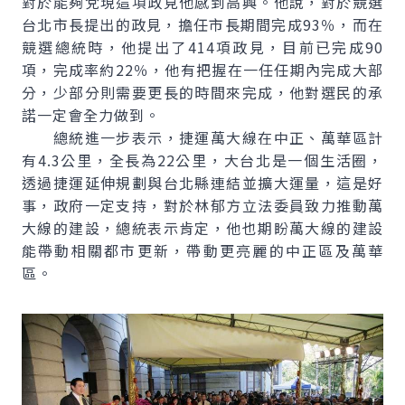
對於能夠兌現這項政見他感到高興。他說，對於競選
台北市長提出的政見，擔任市長期間完成93％，而在
競選總統時，他提出了414項政見，目前已完成90
項，完成率約22％，他有把握在一任任期內完成大部
分，少部分則需要更長的時間來完成，他對選民的承
諾一定會全力做到。
總統進一步表示，捷運萬大線在中正、萬華區計
有4.3公里，全長為22公里，大台北是一個生活圈，
透過捷運延伸規劃與台北縣連結並擴大運量，這是好
事，政府一定支持，對於林郁方立法委員致力推動萬
大線的建設，總統表示肯定，他也期盼萬大線的建設
能帶動相關都市更新，帶動更亮麗的中正區及萬華
區。