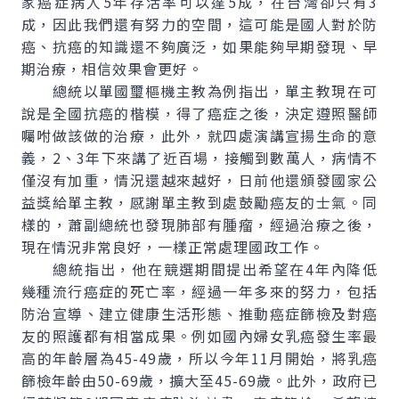
家癌症病人5年存活率可以達5成，在台灣卻只有3
成，因此我們還有努力的空間，這可能是國人對於防
癌、抗癌的知識還不夠廣泛，如果能夠早期發現、早
期治療，相信效果會更好。
總統以單國璽樞機主教為例指出，單主教現在可
說是全國抗癌的楷模，得了癌症之後，決定遵照醫師
囑咐做該做的治療，此外，就四處演講宣揚生命的意
義，2、3年下來講了近百場，接觸到數萬人，病情不
僅沒有加重，情況還越來越好，日前他還頒發國家公
益獎給單主教，感謝單主教到處鼓勵癌友的士氣。同
樣的，蕭副總統也發現肺部有腫瘤，經過治療之後，
現在情況非常良好，一樣正常處理國政工作。
總統指出，他在競選期間提出希望在4年內降低
幾種流行癌症的死亡率，經過一年多來的努力，包括
防治宣導、建立健康生活形態、推動癌症篩檢及對癌
友的照護都有相當成果。例如國內婦女乳癌發生率最
高的年齡層為45-49歲，所以今年11月開始，將乳癌
篩檢年齡由50-69歲，擴大至45-69歲。此外，政府已