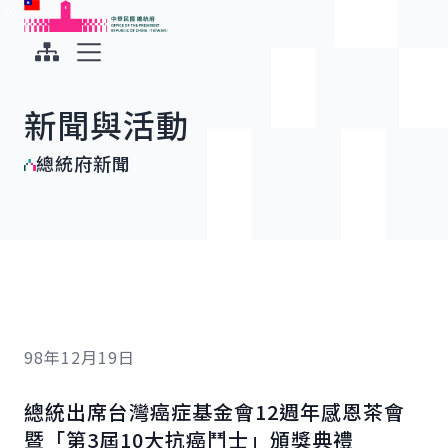
:::
:::
跳到主要內容
中華民國總統府
展開選單
新聞與活動
總統府新聞
98年12月19日
總統出席台灣癌症基金會12週年感恩茶會
暨「第3屆10大抗癌鬥士」頒獎典禮