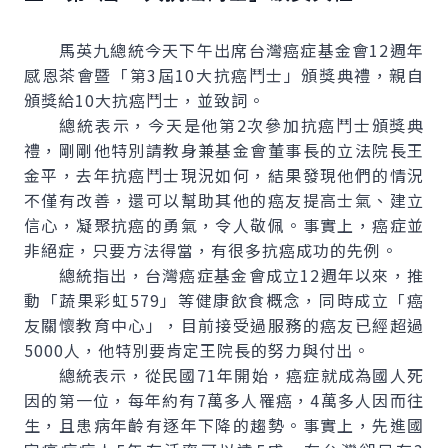
馬英九總統今天下午出席台灣癌症基金會12週年
感恩茶會暨「第3屆10大抗癌鬥士」頒獎典禮，親自
頒獎給10大抗癌鬥士，並致詞。
總統表示，今天是他第2次參加抗癌鬥士頒獎典
禮，剛剛他特別請教身兼基金會董事長的立法院長王
金平，去年抗癌鬥士現況如何，結果發現他們的情況
不僅有改善，還可以幫助其他的癌友提高士氣、建立
信心，凝聚抗癌的勇氣，令人敬佩。事實上，癌症並
非絕症，只要方法得當，有很多抗癌成功的先例。
總統指出，台灣癌症基金會成立12週年以來，推
動「蔬果彩虹579」等健康飲食概念，同時成立「癌
友關懷教育中心」，目前接受過服務的癌友已經超過
5000人，他特別要肯定王院長的努力與付出。
總統表示，從民國71年開始，癌症就成為國人死
因的第一位，每年約有7萬多人罹癌，4萬多人因而往
生，且患病年齡有逐年下降的趨勢。事實上，先進國