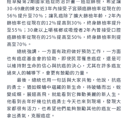
經草擬第2期國家癌症防治計畫—癌症篩檢，希望讓
30-69歲的婦女近3年內接受子宮頸癌篩檢率從現在的
56％提升至70％；讓乳癌除了擴大篩檢年齡，2年內
篩檢率也從現在的12％提高到30％，終身篩檢率提升
至55％；30歲以上嚼檳榔或吸煙者2年內曾接受口腔
癌篩檢率從現在的25％提高至50％，終身篩檢率則提
高至70％。
總統強調，一方面有政府做好預防工作，一方面
也有癌症基金會的協助，即使民眾罹患癌症，還是可
以維持對生命的信心與抗癌的決心，尤其在許多癌友
過來人的輔導下，會更有鼓勵的力量。
最後，總統也用一句話與大家共勉，他說，抗癌
的勇士，猶如蝶蛹中蘊藏的新生命，待破蛹而出，蛻
變成蝶，展翅高飛，就能看到它舞動美麗的新人生。
他看到去年好幾位抗癌勇士今天也來到現場，發現大
家都很有活力，也希望他們能夠鼓勵其他的癌友一起
拿出勇氣，克服癌症。