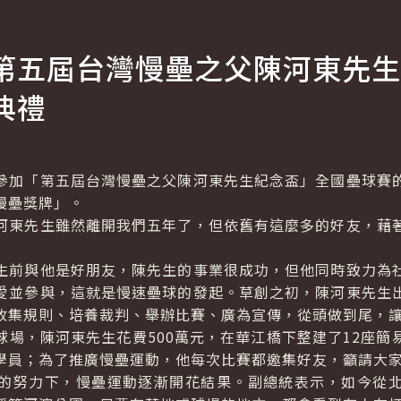
第五屆台灣慢壘之父陳河東先生
典禮
加「第五屆台灣慢壘之父陳河東先生紀念盃」全國壘球賽的
慢壘獎牌」。
東先生雖然離開我們五年了，但依舊有這麼多的好友，藉著
前與他是好朋友，陳先生的事業很成功，但他同時致力為社
愛並參與，這就是慢速壘球的發起。草創之初，陳河東先生
收集規則、培養裁判、舉辦比賽、廣為宣傳，從頭做到尾，
，陳河東先生花費500萬元，在華江橋下整建了12座簡
學員；為了推廣慢壘運動，他每次比賽都邀集好友，籲請大
努力下，慢壘運動逐漸開花結果。副總統表示，如今從北