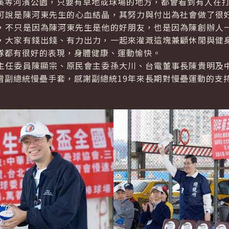
溪等河濱公園，只要有草地或球場的地方，都會看到有人在
說是陳河東先生的心血結晶，其努力與付出為社會做了很好
，不只是因為陳河東先生是他的好朋友，也是因為陳創辦人
，大家有錢出錢、有力出力，一起來灌溉這塊兼顧休閒與健
隊都有很好的表現，身體健康、運動愉快。
任委員陳顯宗、原民會主委孫大川、台電董事長陳貴明及中
贈副總統慢壘手套，感謝副總統19年來長期對慢壘運動的支