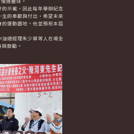
打慢速壘球。
的示範。因此每年舉辦紀念
一生的奉獻與付出，希望未來
身的運動園地。他並預祝本屆
油總經理朱少華等人在場全
持與鼓勵。