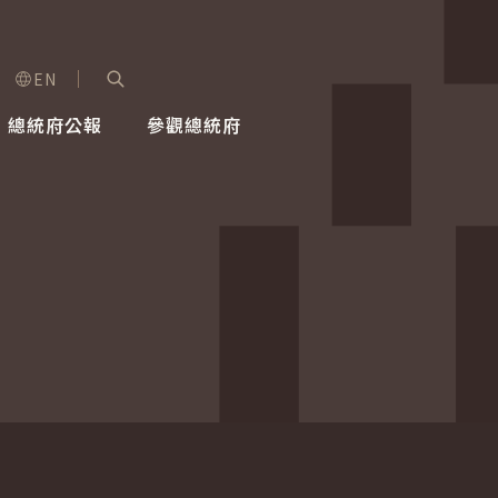
EN
字級選單
展開關鍵字搜尋
總統府公報
參觀總統府
健康台灣推動委員會
總統令
蕭美琴副總統
建築風華
全社會
每日活
行憲後
總統府
外交
網路相簿
國防