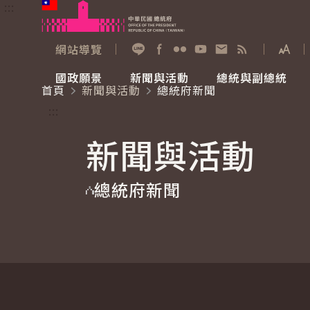
:::
跳到主要內容
中華民國總統府
網站導覽
展開
加入好友
Facebook
Flickr
YouTube
寫信給總統
RSS
國政願景
新聞與活動
總統與副總統
首頁
新聞與活動
總統府新聞
國政願景
新聞與活動
總統與副總統
參觀總統府
:::
新聞與活動
國家氣候變遷對策委員會
總統府新聞
賴清德總統
參觀資訊
總統府新聞
重要談話
影音頻道