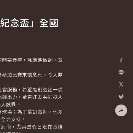
紀念盃」全國
開幕典禮，除應邀致詞，並
Facebo
參加比賽來懷念他，令人非
加入好
會服務，希望能創造出一項
X
出錢出力，號召好友共同投入
讓人感佩。
列印
易球場；為了培訓裁判，他多
家全力支持。
社群分
到南，尤其是假日走在基隆