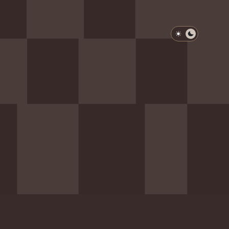
淺色模式
深色模式
防衛韌性委員會
動行程
歷任總統與副總統
展覽