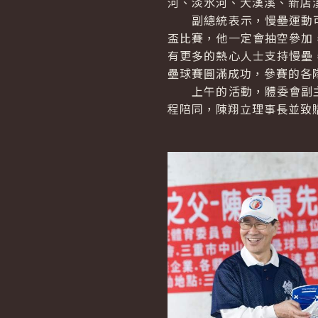
河、淡水河、大漢溪、新店
副總統表示，慢壘運動可
盃比賽，他一定會抽空參加
有更多的熱心人士支持慢壘
壘球賽圓滿成功，參賽的各
上午的活動，體委會副主
程陪同，陳翔立理事長並致