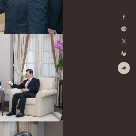
Facebo
加入好
X
列印
社群分