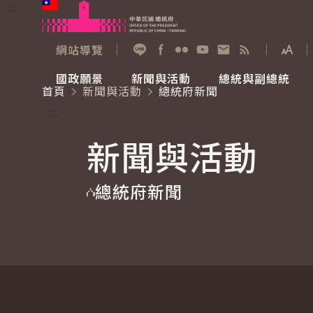
:::
跳到主要內容
中華民國總統府
網站導覽
展開
加入好友
Facebook
Flickr
YouTube
寫信給總統
RSS
國政願景
新聞與活動
總統與副總統
首頁
新聞與活動
總統府新聞
國政願景
新聞與活動
總統與副總統
參觀總統府
:::
新聞與活動
國家氣候變遷對策委員會
總統府新聞
賴清德總統
參觀資訊
總統府新聞
重要談話
影音頻道