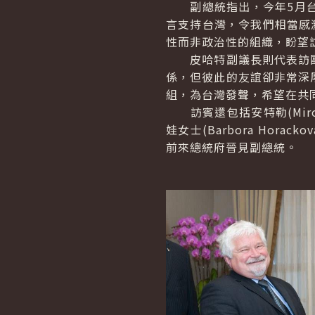
副總統指出，今年5月台
言支持台灣，令我們相當感激
性而非政治性的組織，盼望
皮哈特副議長則代表訪團
係，但彼此的友誼卻非常深
組，為台灣發聲，希望在共
訪賓還包括安特勒(
Mir
娃女士(
Barbora Horackov
前來總統府晉見副總統。