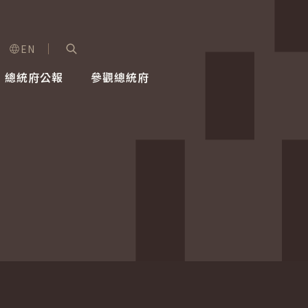
EN
字級選單
展開關鍵字搜尋
總統府公報
參觀總統府
健康台灣推動委員會
總統令
蕭美琴副總統
建築風華
全社會
每日活
行憲後
總統府
外交
網路相簿
國防