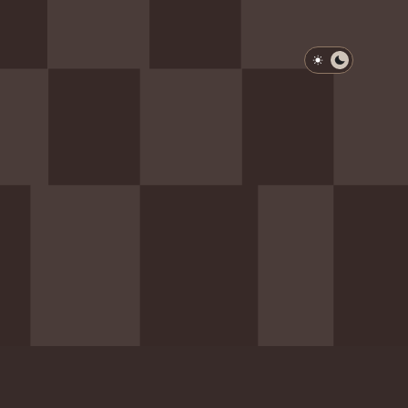
淺色模式
深色模式
防衛韌性委員會
動行程
歷任總統與副總統
展覽