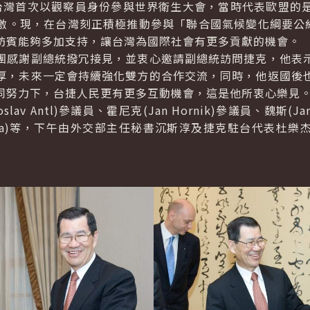
灣首次以觀察員身份參與世界衛生大會，當時代表歐盟的是
。現，在台灣刻正積極推動參與「聯合國氣候變化綱要公約」
訪賓能夠多加支持，讓台灣為國際社會有更多貢獻的機會。
感謝副總統撥冗接見，並衷心邀請副總統訪問捷克，他表示
厚，未來一定會持續強化雙方的合作交流，同時，他返國後
同努力下，台捷人民更有更多互動機會，這是他所衷心樂見
oslav Antl
)參議員、霍尼克(
Jan Hornik
)參議員、魏斯(
Ja
a
)等，下午由外交部主任秘書沉斯淳及捷克駐台代表杜樂杰