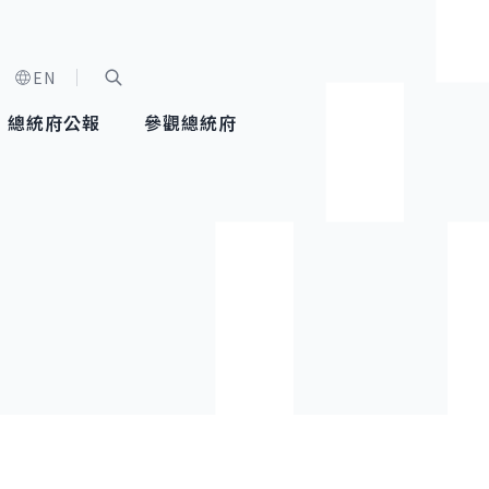
EN
字級選單
展開關鍵字搜尋
總統府公報
參觀總統府
健康台灣推動委員會
總統令
蕭美琴副總統
建築風華
全社會
每日活
行憲後
總統府
外交
網路相簿
國防