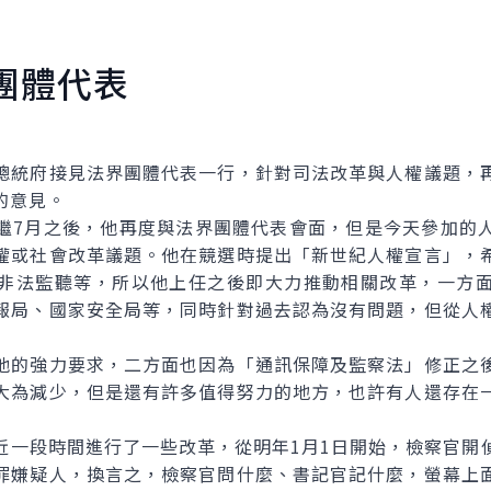
團體代表
統府接見法界團體代表一行，針對司法改革與人權議題，再
的意見。
7月之後，他再度與法界團體代表會面，但是今天參加的人
權或社會改革議題。他在競選時提出「新世紀人權宣言」，
非法監聽等，所以他上任之後即大力推動相關改革，一方
報局、國家安全局等，同時針對過去認為沒有問題，但從人
的強力要求，二方面也因為「通訊保障及監察法」修正之後
大為減少，但是還有許多值得努力的地方，也許有人還存在
段時間進行了一些改革，從明年1月1日開始，檢察官開
罪嫌疑人，換言之，檢察官問什麼、書記官記什麼，螢幕上