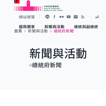
:::
跳到主要內容
中華民國總統府
網站導覽
展開
加入好友
Facebook
Flickr
YouTube
寫信給總統
RSS
國政願景
新聞與活動
總統與副總統
首頁
新聞與活動
總統府新聞
國政願景
新聞與活動
總統與副總統
參觀總統府
:::
新聞與活動
國家氣候變遷對策委員會
總統府新聞
賴清德總統
參觀資訊
總統府新聞
重要談話
影音頻道