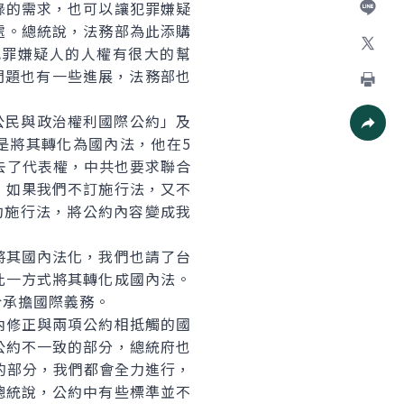
錄的需求，也可以讓犯罪嫌疑
處。總統說，法務部為此添購
加入好
犯罪嫌疑人的人權有很大的幫
X
問題也有一些進展，法務部也
列印
公民與政治權利國際公約」及
是將其轉化為國內法，他在5
社群分
去了代表權，中共也要求聯合
，如果我們不訂施行法，又不
約施行法，將公約內容變成我
其國內法化，我們也請了台
此一方式將其轉化成國內法。
於承擔國際義務。
修正與兩項公約相抵觸的國
公約不一致的部分，總統府也
的部分，我們都會全力進行，
總統說，公約中有些標準並不