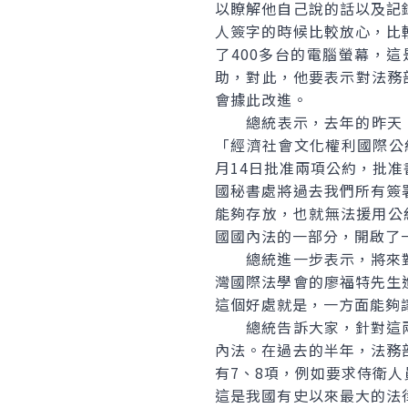
以瞭解他自己說的話以及記
人簽字的時候比較放心，比
了400多台的電腦螢幕，
助，對此，他要表示對法務
會據此改進。
總統表示，去年的昨天，他
「經濟社會文化權利國際公
月14日批准兩項公約，批
國秘書處將過去我們所有簽
能夠存放，也就無法援用公
國國內法的一部分，開啟了
總統進一步表示，將來對
灣國際法學會的廖福特先生
這個好處就是，一方面能夠
總統告訴大家，針對這兩
內法。在過去的半年，法務
有7、8項，例如要求侍衛
這是我國有史以來最大的法