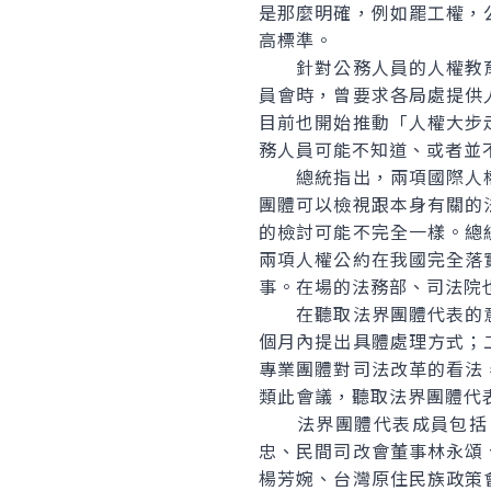
是那麼明確，例如罷工權，
高標準。
針對公務人員的人權教育
員會時，曾要求各局處提供
目前也開始推動「人權大步
務人員可能不知道、或者並
總統指出，兩項國際人權
團體可以檢視跟本身有關的
的檢討可能不完全一樣。總
兩項人權公約在我國完全落
事。在場的法務部、司法院
在聽取法界團體代表的意
個月內提出具體處理方式；
專業團體對司法改革的看法
類此會議，聽取法界團體代
法界團體代表成員包括：
忠、民間司改會董事林永頌
楊芳婉、台灣原住民族政策