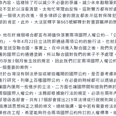
錄內容，這樣除了可以減少不必要的爭議，減少未來勘驗筆
較不至於以沒看清楚、太匆忙等理由反悔，這對雙方都有好
這是一個很大的改進，很多律師公會的朋友都表示這對保障
部的肯定。此外，大法官釋字第665號解釋針對重罪羈押的
在好幾個場合都宣布將儘快落實兩項國際人權公約--「
約」，今年4月22日立法院即通過兩項公約的施行法，也就
准書並送至聯合國。事實上，在中共進入聯合國之後，我們失
署的國際公約通通塗銷，所以聯合國對我們的案子不予處理
約存放3個月後生效的規定，因此我們訂定兩項國際人權公
一個重要的案例。
於台灣沒有辦法參加或被迫離開的國際公約，是否要考慮將
進行研究，列舉上百種國際公約，在必要的時候都可以透過
讓國內援用一些進步的立法，二方面也讓國際間知道我們樂
個國際人權公約，法務部根據施行法的規定，必須在兩年內
部發函各部會，共有17個部會提出219項法律或行政規則與
人員應該思想純正之類的條文。總統強調，當中若有需要修法
律修改工程，希望能夠符合兩項國際公約所訂的人權標準。