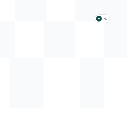
淺色模式
深色模式
防衛韌性委員會
動行程
歷任總統與副總統
展覽