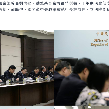
知會總幹事劉怡顯、勵馨基金會專員曾僑慧，上午由法務部
高朗、賴峰偉、國民黨中央政策會執行長林益世、立法院副