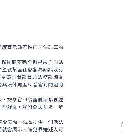
度宣示政府進行司法改革的
權團體不完全都是來自司法
希望就某些社會各界詬病或有
面視察有關部會如法務部調查
權與法律角度來看會有問題的
，檢察官申請監聽票都要經
一些疑慮，我們會設法進一步
偵查庭時，就會提供一個像法
面就會顯示，讓犯罪嫌疑人可
Facebo