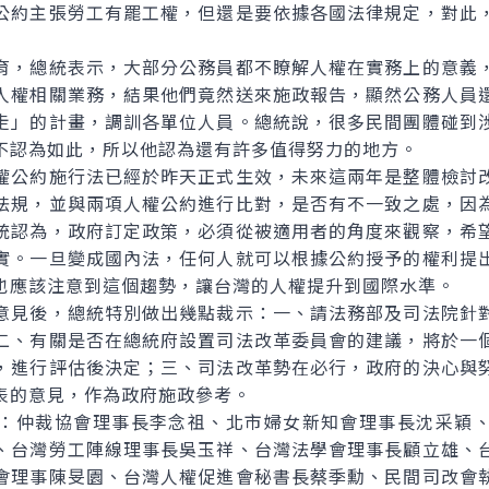
公約主張勞工有罷工權，但還是要依據各國法律規定，對此
，總統表示，大部分公務員都不瞭解人權在實務上的意義，
人權相關業務，結果他們竟然送來施政報告，顯然公務人員
走」的計畫，調訓各單位人員。總統說，很多民間團體碰到
不認為如此，所以他認為還有許多值得努力的地方。
公約施行法已經於昨天正式生效，未來這兩年是整體檢討改
法規，並與兩項人權公約進行比對，是否有不一致之處，因
統認為，政府訂定政策，必須從被適用者的角度來觀察，希
實。一旦變成國內法，任何人就可以根據公約授予的權利提
也應該注意到這個趨勢，讓台灣的人權提升到國際水準。
見後，總統特別做出幾點裁示：一、請法務部及司法院針對
二、有關是否在總統府設置司法改革委員會的建議，將於一
，進行評估後決定；三、司法改革勢在必行，政府的決心與
表的意見，作為政府施政參考。
仲裁協會理事長李念祖、北市婦女新知會理事長沈采穎、
、台灣勞工陣線理事長吳玉祥、台灣法學會理事長顧立雄、
會理事陳旻園、台灣人權促進會秘書長蔡季勳、民間司改會