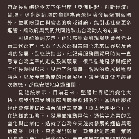
蕭萬長副總統今天下午出席「亞洲崛起．創新經濟」
論壇，除肯定論壇的舉辦為台灣經濟發展擘劃藍圖
外，並期盼經由與會者的廣泛討論，能引起社會更多
迴響，讓政府與民間共同繪製出台灣動人的前景。
副總統致詞表示，他很高興看到現場與會者老中
青三代都有，代表了大家都相當關心未來世界以及台
灣的發展。副總統指出，他記得服務國貿局時就一直
思考台灣產業的走向及其願景，很欣慰地是參與經貿
工作長時間以來，見證了台灣每一階段的發展過程與
特色，以及產業動能的具體展現，讓台灣即使歷經幾
次危機，都能安然地度過難關。
副總統表示，目前看來，整體世界經濟變化太
快，讓我們感受到國際間競爭愈趨激烈，當時他服務
經建會時曾提出將台灣建設成為「亞太營運中心」，
在這樣的策略下，發展並推動電信、通信等產業的民
營化與企業化，造就了台灣今天蓬勃發展的通信與電
信產業，因此，只要提出願景，政策就能定調，策略
也會隨之產生，經濟發展、產業結構就能有轉型的機