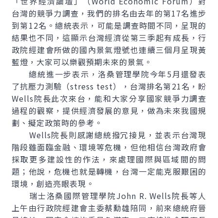
「世界經濟論壇」（World Economic Forum）對
台灣的競爭力調查，我們的排名由去年的第17名進步
到第12名。總統表示，可能是調查時間不同，呈現的
結果也不同，這顯示台灣經濟從第三季起有成長，行
政院經建會所做的國內景氣燈號也連續三個月呈現黃
藍燈，大家可以樂觀預期未來的景氣。
總統進一步表示，洛桑管理學院今年5月還發表
了抗壓力測驗（stress test），台灣排名第21名，盼
Wells院長此次來台，能和大家分享國家競爭力調查
過程的觀察，提供經濟發展的意見，做為未來我國規
劃、擬定政策時的參考。
Wells院長則感謝總統撥冗接見，並表示台灣現
階段雖面臨金融、環境等危機，但他相信台灣政府會
採取更多建設性的作法，來處理國際與區域間的問
題；他說，危機也就是轉機，台灣一定能克服艱困的
環境，創造亮眼表現。
瑞士洛桑國際管理學院John R. Wells院長等人
上午由行政院經建會主委蔡勳雄陪同，前來總統府晉