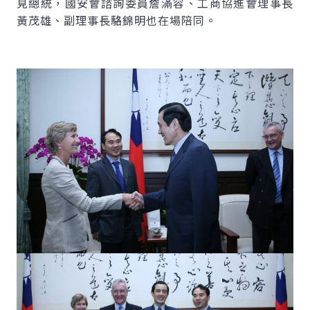
見總統，國安會諮詢委員詹滿容、工商協進會理事長
黃茂雄、副理事長駱錦明也在場陪同。