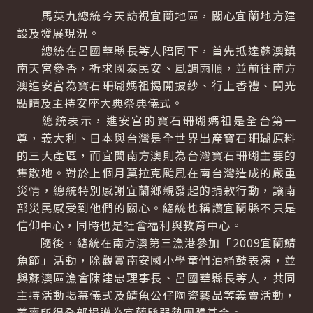
馬英九總統今天訪視宜蘭地區，關心宜蘭地方建
設及發展現況。
總統在呂國華縣長等人陪同下，首先抵達蘇澳鎮
南天宮參香，祈求國泰民安、風調雨順，並前往南方
澳進安宮為寶石珊瑚媽祖揭開披紗、行上香禮、開光
點睛及主持安座大典祭典儀式。
總統表示，進安宮的寶石珊瑚媽祖是全台第一
尊，義大利、日本與台灣是全世界出產寶石珊瑚原料
的三大產區，而宜蘭南方澳則為台灣寶石珊瑚主要的
集散地。對於上個月莫拉克颱風在南台灣造成的嚴重
災情，總統特別感謝宜蘭鄉親發起的捐款行動，讓南
部災民感受到他們的關心。總統也稱讚宜蘭縣不只是
信仰中心，同時也是社會福利與教育中心。
隨後，總統在南方澳第三漁港參加「2009宜蘭鯖
魚節」活動，除觀賞南安國小學童們油桶鼓表演，並
與蘇澳區漁會陳建忠理事長、呂國華縣長等人，共同
主持活動揭幕儀式及鯖魚公仔陶瓷藝品等義賣活動，
義賣所得全部捐贈為宜蘭縣弱勢團體基金。