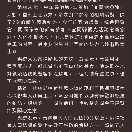
總統表示，今年是他第2年參加「宜蘭鯖魚節」
活動，自他上任以來，多次到宜蘭參加相關活動。除
了2次的鯖魚節活動外，今年的宜蘭燈會、綠色博覽
會、蘭雨節等他都有參加。宜蘭縣觀光活動愈辦愈
好，人潮不斷湧入，不只是國道5號蔣渭水高速公路
通車的因素，最重要的原因是宜蘭的魅力已逐漸散發
出來。
總統大力讚揚鯖魚的美味，並表示，無論用哪一
種烹調方式，都能做出不同口感的美食，他鼓勵在地
鄉親及造訪的遊客多吃鯖魚，不但有助身體健康，也
可以幫助漁民。
稍後，總統前往位於羅東鎮的瑪利亞長期照護中
心探視老人起居生活，阿公阿嬤們以迎賓舞歡迎總統
的到訪，總統除一一問候他們，也致贈慰問金表達賀
節及關心之意。
總統表示，台灣老人人口已佔10％以上，這種社
會人口結構的變化是政府施政的焦點之一，照顧老人