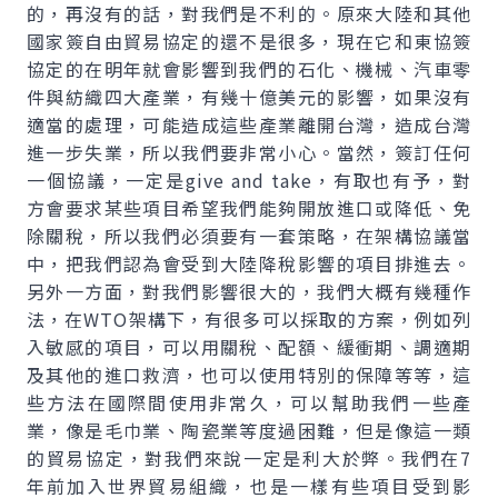
的，再沒有的話，對我們是不利的。原來大陸和其他
國家簽自由貿易協定的還不是很多，現在它和東協簽
協定的在明年就會影響到我們的石化、機械、汽車零
件與紡織四大產業，有幾十億美元的影響，如果沒有
適當的處理，可能造成這些產業離開台灣，造成台灣
進一步失業，所以我們要非常小心。當然，簽訂任何
一個協議，一定是give and take，有取也有予，對
方會要求某些項目希望我們能夠開放進口或降低、免
除關稅，所以我們必須要有一套策略，在架構協議當
中，把我們認為會受到大陸降稅影響的項目排進去。
另外一方面，對我們影響很大的，我們大概有幾種作
法，在WTO架構下，有很多可以採取的方案，例如列
入敏感的項目，可以用關稅、配額、緩衝期、調適期
及其他的進口救濟，也可以使用特別的保障等等，這
些方法在國際間使用非常久，可以幫助我們一些產
業，像是毛巾業、陶瓷業等度過困難，但是像這一類
的貿易協定，對我們來說一定是利大於弊。我們在7
年前加入世界貿易組織，也是一樣有些項目受到影