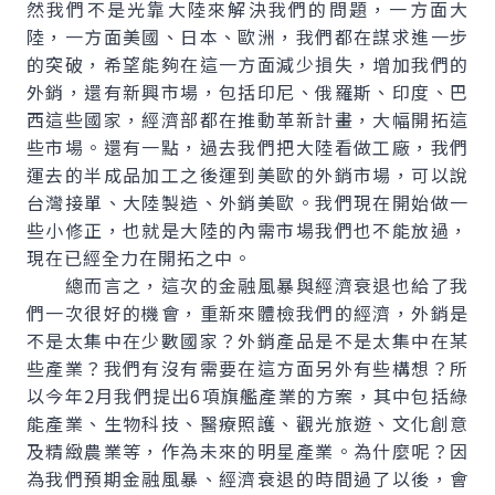
然我們不是光靠大陸來解決我們的問題，一方面大
陸，一方面美國、日本、歐洲，我們都在謀求進一步
的突破，希望能夠在這一方面減少損失，增加我們的
外銷，還有新興市場，包括印尼、俄羅斯、印度、巴
西這些國家，經濟部都在推動革新計畫，大幅開拓這
些市場。還有一點，過去我們把大陸看做工廠，我們
運去的半成品加工之後運到美歐的外銷市場，可以說
台灣接單、大陸製造、外銷美歐。我們現在開始做一
些小修正，也就是大陸的內需市場我們也不能放過，
現在已經全力在開拓之中。
總而言之，這次的金融風暴與經濟衰退也給了我
們一次很好的機會，重新來體檢我們的經濟，外銷是
不是太集中在少數國家？外銷產品是不是太集中在某
些產業？我們有沒有需要在這方面另外有些構想？所
以今年2月我們提出6項旗艦產業的方案，其中包括綠
能產業、生物科技、醫療照護、觀光旅遊、文化創意
及精緻農業等，作為未來的明星產業。為什麼呢？因
為我們預期金融風暴、經濟衰退的時間過了以後，會