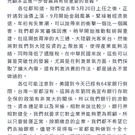
元顧本並進一步發展具有很重要的意義。
各位都知道，我們從去年5月20日上任之後，正
好遇到油價上漲，9月開始金融風暴，緊接著經濟衰
退，年初有失業潮，可以說帶來的衝擊一個比一個厲
害，我們都非常審慎因應。稍早開始推動鬆綁與重
建，包括開放兩岸的大三通、大陸觀光客來台，然後
將對我們到大陸投資的上限放寬，使得產業能夠活
絡，同時降低了遺贈稅，在中華民國來說，這些可以
算是突破性的發展，尤其是在刺激景氣方面，我們採
取了擴大內需，還有刺激消費的作法，都是過去不曾
做過的。
各位可能注意到，美國到今天已經有64家銀行倒
閉，台灣一家都沒有，這與去年劉院長宣布銀行存款
全保的政策有非常大的關係，所以我們銀行的流動
性、資本適足率以及呆帳，相對來說比較少，銀行界
相對健全，我們就要求它對企業界能夠更為照顧，所
以只要營運正常、按期繳息的企業，我們都不希望它
們去抽銀根，儘管不見得每一家都能夠做到十全十