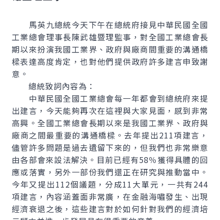
馬英九總統今天下午在總統府接見中華民國全國
工業總會理事長陳武雄暨理監事，對全國工業總會長
期以來扮演我國工業界、政府與廠商間重要的溝通橋
樑表達高度肯定，也對他們提供政府許多建言申致謝
意。
總統致詞內容為：
中華民國全國工業總會每一年都會到總統府來提
出建言，今天能夠再次在這裡與大家見面，感到非常
高興。全國工業總會長期以來是我國工業界、政府與
廠商之間最重要的溝通橋樑。去年提出211項建言，
儘管許多問題是過去遺留下來的，但我們也非常樂意
由各部會來設法解決。目前已經有58％獲得具體的回
應或落實，另外一部份我們還正在研究與推動當中。
今年又提出112個議題，分成11大單元，一共有244
項建言，內容涵蓋面非常廣，在金融海嘯發生、出現
經濟衰退之後，這些建言對於如何針對我們的經濟培