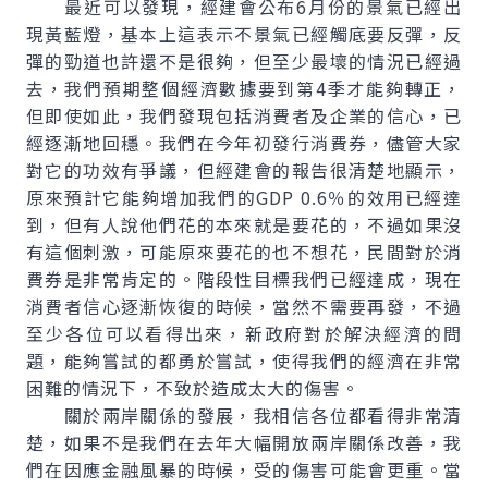
最近可以發現，經建會公布6月份的景氣已經出
現黃藍燈，基本上這表示不景氣已經觸底要反彈，反
彈的勁道也許還不是很夠，但至少最壞的情況已經過
去，我們預期整個經濟數據要到第4季才能夠轉正，
但即使如此，我們發現包括消費者及企業的信心，已
經逐漸地回穩。我們在今年初發行消費券，儘管大家
對它的功效有爭議，但經建會的報告很清楚地顯示，
原來預計它能夠增加我們的GDP 0.6％的效用已經達
到，但有人說他們花的本來就是要花的，不過如果沒
有這個刺激，可能原來要花的也不想花，民間對於消
費券是非常肯定的。階段性目標我們已經達成，現在
消費者信心逐漸恢復的時候，當然不需要再發，不過
至少各位可以看得出來，新政府對於解決經濟的問
題，能夠嘗試的都勇於嘗試，使得我們的經濟在非常
困難的情況下，不致於造成太大的傷害。
關於兩岸關係的發展，我相信各位都看得非常清
楚，如果不是我們在去年大幅開放兩岸關係改善，我
們在因應金融風暴的時候，受的傷害可能會更重。當