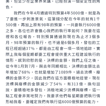
美，但至少在企業界來講，已經扮演一個安定性的角
色。
我們在今年4月通過特別預算4年5000億，就是為
了要進一步刺激景氣，這筆錢分配在今年的就有1千
500億，再加上原有98年的預算，一共要執行6000億
之多，各位也許會擔心我們的執行率如何？我要在這
裡和各位報告，特別預算通過到現在為止才3個多
月，98年預算的執行，也不過是6個多月，發包的工
程已經超過37％，都是由工程會一項一項地追踪。實
際上我每個星期都要工程會提供重大工程建設執行的
情形。感到欣慰的是，決標的金額，我們上任之後，
從今年1月到7月，與去年同期相比，決標的金額比去
年增加了68％，也就是增加了1089件。過去流標、廢
標的金額不少，因此我們在這方面積極地控管，現在
流標與廢標的金額減少了54％，有313億，換句話
說，要積極地多發包，消極地減少流標與廢標，這一
點工程會非常地努力，我要求他們每星期要把執行情
形給我看，要確定我們有執行這6000億預算的能力。