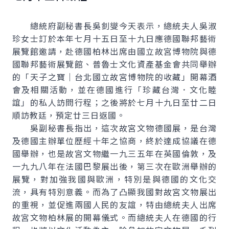
總統府副秘書長吳釗燮今天表示，總統夫人吳淑
珍女士訂於本年七月十五日至十九日應德國聯邦藝術
展覽館邀請，赴德國柏林出席由國立故宮博物院與德
國聯邦藝術展覽館、普魯士文化資產基金會共同舉辦
的「天子之寶｜台北國立故宮博物院的收藏」開幕酒
會及相關活動，並在德國進行「珍藏台灣．文化睦
誼」的私人訪問行程；之後將於七月十九日至廿二日
順訪教廷，預定廿三日返國。
吳副秘書長指出，這次故宮文物德國展，是台灣
及德國主辦單位歷經十年之協商，終於達成協議在德
國舉辦，也是故宮文物繼一九三五年在英國倫敦，及
一九九八年在法國巴黎展出後，第三次在歐洲舉辦的
展覽，對加強我國與歐洲，特別是與德國的文化交
流，具有特別意義。而為了凸顯我國對故宮文物展出
的重視，並促進兩國人民的友誼，特由總統夫人出席
故宮文物柏林展的開幕儀式。而總統夫人在德國的行