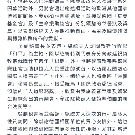
程，也將以文化活動為主，除參加故宮文物展一系列
開幕活動外，另將會晤出席這項活動的歐洲其他國家
博物館館長、參觀柏林圍牆遺址，並接受德國「瑙曼
基金會」及「生命援助協會」分別頒贈的榮譽狀及獎
章，以表彰總統夫人長期推動自由、民主及關懷殘障
與弱勢族群所作的貢獻。
吳副秘書長並表示，總統夫人訪問教廷行程以
「和平」為主軸，除以總統特別代表身分向教廷祝賀
教宗就職廿五週年「銀慶」外，也將響應教宗呼籲國
際社會協助伊拉克人民重建的號召，以凸顯我國熱心
國際人道慈善工作。此外，總統夫人也將會晤「靈醫
會」秘書長嘉瓦尼、接受羅馬「國際政治愛德協會」
頒贈的「人道服務獎」、欣賞由我旅義音樂家及留學
生擔綱演出的音樂會、參加駐教廷大使館暨僑團的聯
合晚宴等。
吳副秘書長並強調，總統夫人這次的行程屬私人
性質訪問，除感謝德國相關單位的費心安排外，這也
將使我國與歐洲國家有更多元性的接觸，尤其對增進