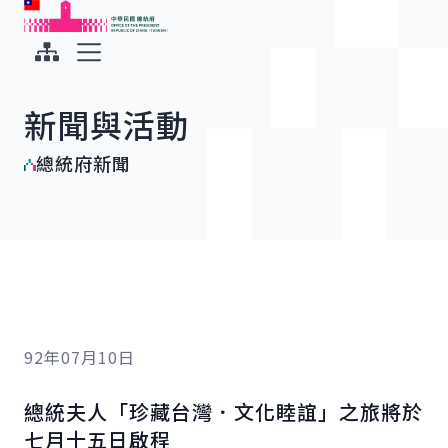
:::
:::
跳到主要內容
中華民國總統府
展開選單
新聞與活動
總統府新聞
92年07月10日
總統夫人「珍藏台灣．文化睦誼」之旅將於
七月十五日啟程