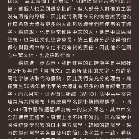
採取「識正書簡」的看法，引起社會非常熱烈的討
論，他個人也受到很多批評，但大部分人對他的主張
沒有清楚的瞭解，因此他特別藉今天的機會說明他為
什麼希望大陸有更多的人能夠認識我們所使用的正體
字。總統說，他是經常使用中文的人，他是中華民國
總統，也兼任文化總會會長，這三個身分都使得他有
保存與發揚中華文化不可旁貸的責任，因此他不但關
心中華文化，也要採取行動。
總統進一步表示，我們使用的正體漢字是中國社
會2千多年前「書同文」之後所使用的文字，有許多
簡化字無法取代的優點，因此我們有充分的理由，讓
僅實施50幾年簡化字的大陸能有更多的機會認識正體
字。而六月初，世界衛生組織（WHO）與中共中醫管
理當局共同頒布「傳統醫學名詞術語國際標準」，將
3,543個中醫術語翻譯為統一的英文譯名，其中中文
全部使用正體字。事實上也不得不如此，因為深受中
國傳統醫學影響的日本漢方醫學、韓國的韓醫學、越
南的越南醫學等各自使用的簡化漢字並不一致，看病