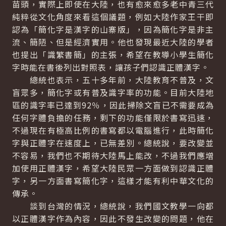
苗頭，實際上即使在大陸，也有愈來愈多老中青三代
純粹從文化角度來看這個議題，例如大陸作家王干即
認為「簡化字是漢字的山寨版」，因為簡化字是非主
流、簡陋、但是經濟實用。他也發現最近大陸的學者
也提出「識繁書簡」的主張，希望在教導小學生簡化
字時能在書後列出對照表，讓孩子們認識正體漢字。
總統也表示，五十多年前，大陸教育不普及，文
盲眾多，簡化字或有普及識字率的功能。目前大陸地
區的識字率已達到92％，因此掃除文盲已不需要成為
任何字體負擔的任務，剩下的功能僅限於書寫迅速，
不過現在有極高比例的書寫都以電腦進行，此時簡化
字與正體字在速度上，已無差別。總統說，要改變並
不容易，我們也不期待大陸馬上能改，不過我們應增
加使用正體漢字，希望大陸民眾一方面做到認識正體
字，另一方面書寫簡化字，這樣才能有利中華文化的
傳承。
談到台灣的情況，總統說，我們國文教學一向都
以正體漢字作為內容，因此不發生改變的問題，他在