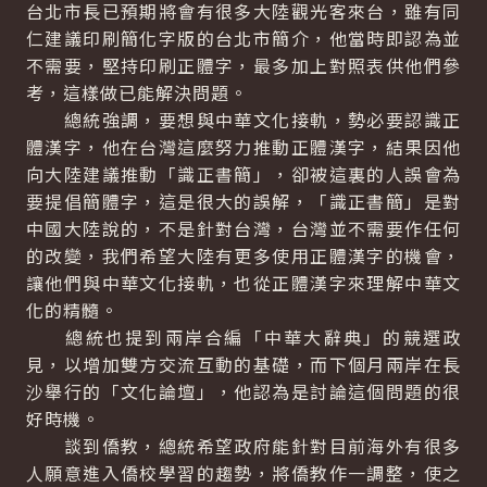
台北市長已預期將會有很多大陸觀光客來台，雖有同
仁建議印刷簡化字版的台北市簡介，他當時即認為並
不需要，堅持印刷正體字，最多加上對照表供他們參
考，這樣做已能解決問題。
總統強調，要想與中華文化接軌，勢必要認識正
體漢字，他在台灣這麼努力推動正體漢字，結果因他
向大陸建議推動「識正書簡」，卻被這裏的人誤會為
要提倡簡體字，這是很大的誤解，「識正書簡」是對
中國大陸說的，不是針對台灣，台灣並不需要作任何
的改變，我們希望大陸有更多使用正體漢字的機會，
讓他們與中華文化接軌，也從正體漢字來理解中華文
化的精髓。
總統也提到兩岸合編「中華大辭典」的競選政
見，以增加雙方交流互動的基礎，而下個月兩岸在長
沙舉行的「文化論壇」，他認為是討論這個問題的很
好時機。
談到僑教，總統希望政府能針對目前海外有很多
人願意進入僑校學習的趨勢，將僑教作一調整，使之