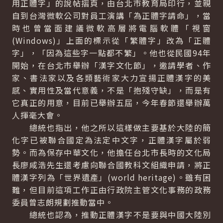
用正體字」的說帖摺頁，由台北市教育局印行，並親
自到台灣微軟公司對員工演講「為正體字請命」，當
時也曾當面建議微軟高層將電腦軟體「視窗
(Windows)」上面的標示從「繁體字」改為「正體
字」，「因為這些字一點都不繁」。他也從民國94年
開始，在台北市舉辦「漢字文化節」，邀請學者、作
家、書法家以及各類藝術家大力宣揚正體漢字的美
感、實用性及當代意義，不是「抱殘守缺」，而是有
它真正的用意，目前已舉辦五屆，今年春節還舉辦萬
人揮毫大會。
總統也指出，他之所以這樣做主要基於大陸的簡
化字已被聯合國定為法定中文字，正體漢字屬於弱
勢。而為保存中華文化，他擔任台北市長時的文化局
長廖咸浩先生還考慮向聯合國教科文組織申請，將正
體漢字列為「世界遺產」(world heritage)。雖有困
難，但目前這項工作正由行政院主管文化事務的政務
委員曾志朗規劃推動當中。
總統也認為，推動正體漢字不是要與中國大陸別