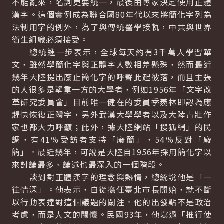
不能亂來，名詞更要統一，最後由專家決定使用正體
漢字。這個實例成為聯合國80年代以來將簡化字列為
法制用字的例外，為了與傳統醫學接軌，中共與世界
衛生組織必須接受。
總統進一步表示，全球每天約有3千萬人學習華
文，雖然學簡化字與正體字人數相差懸殊，然而最近
幾年大陸提出廢止簡化字的呼聲此起彼落，而且主張
的人很多是望重一方的大學者，例如1956年「文字改
革研究委員會」目前唯一健在的委員季羨林即認為應
趕快恢復正體字，另外武漢大學學者以及大陸青壯作
家也都大力呼籲；此外，據大陸網站「搜狐網」的民
調，有41％受訪者支持「廢簡」，54％反對「廢
簡」。最近幾年，可說是大陸自1956年採用簡化字以
來討論最多、論述也最深入的一個階段。
談到對正體漢字的理念與熱情，總統說他是「一
往情深」。他表示，自從擔任臺北市長開始，就不斷
以行動表達對這個議題的關注。他的出發點不是政治
考慮，而是人文的關懷。民國93年，他寫過「推行使