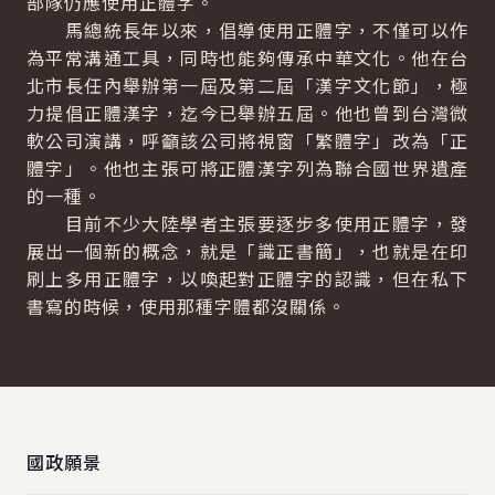
部隊仍應使用正體字。
馬總統長年以來，倡導使用正體字，不僅可以作
為平常溝通工具，同時也能夠傳承中華文化。他在台
北市長任內舉辦第一屆及第二屆「漢字文化節」，極
力提倡正體漢字，迄今已舉辦五屆。他也曾到台灣微
軟公司演講，呼籲該公司將視窗「繁體字」改為「正
體字」。他也主張可將正體漢字列為聯合國世界遺產
的一種。
目前不少大陸學者主張要逐步多使用正體字，發
展出一個新的概念，就是「識正書簡」，也就是在印
刷上多用正體字，以喚起對正體字的認識，但在私下
書寫的時候，使用那種字體都沒關係。
:::
國政願景