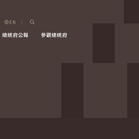
EN
字級選單
展開關鍵字搜尋
總統府公報
參觀總統府
健康台灣推動委員會
總統令
蕭美琴副總統
建築風華
全社會
每日活
行憲後
總統府
外交
網路相簿
國防