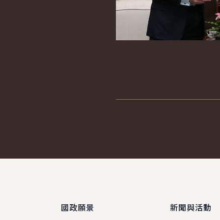
:::
國政願景
新聞與活動