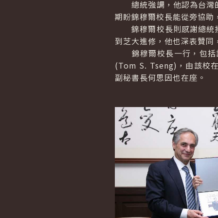
總統強調，他認為台灣的
期盼錦穆爾校長能從旁協助
錦穆爾校長則感謝總統撥
到芝大進修，他也深表贊同
錦穆爾校長一行，包括該校東
(Tom S. Tseng
副秘書長何思因也在座。