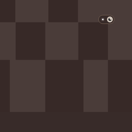
淺色模式
深色模式
防衛韌性委員會
動行程
歷任總統與副總統
展覽