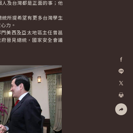
人及台灣都是正面的事；他
統所提希望有更多台灣學生
獻心力。
展部門美西及亞太地區主任曾邕
總統府晉見總統，國家安全會議
Facebo
加入好
X
列印
社群分