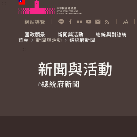
:::
跳到主要內容
中華民國總統府
網站導覽
展開
加入好友
Facebook
Flickr
YouTube
寫信給總統
RSS
國政願景
新聞與活動
總統與副總統
首頁
新聞與活動
總統府新聞
國政願景
新聞與活動
總統與副總統
參觀總統府
:::
新聞與活動
國家氣候變遷對策委員會
總統府新聞
賴清德總統
參觀資訊
總統府新聞
重要談話
影音頻道