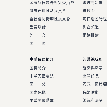
國家氣候變遷對策委員會
總統府新聞
健康台灣推動委員會
總統令
全社會防衛韌性委員會
每日活動行
重要談話
影音頻道
外 交
網路相簿
國 防
中華民國簡介
認識總統府
國情簡介
組織與職掌
中華民國憲法
機關首長
國 父
資政、國策
國家象徵
儀節活動
中華民國勳章
總統府法令