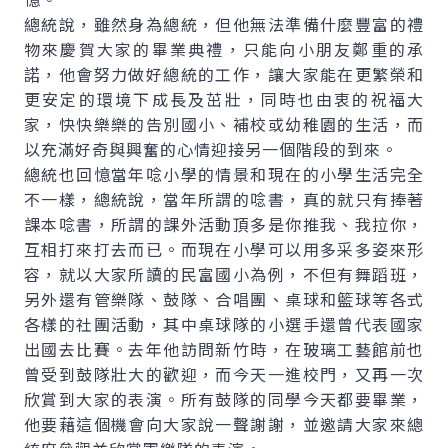
總統說，雖然身為總統，但他無法準備什麼豐富的禮
物來慶賀大家的畢業典禮，只能向小朋友鄭重的承
諾，他會努力做好總統的工作，讓大家能在更繁榮和
更安定的環境下成長及茁壯，同時也由衷的祝福大
家，快快樂樂的告別國小、補校或幼稚園的生活，而
以充滿好奇與興奮的心情迎接另一個階段的到來。
總統也回憶當年唸小學的情景和現在的小學生活完全
不一樣，總統說，當年所謂的唸書，真的就只有捧著
課本唸書，所謂的課外活動頂多是你推我、我拉你，
互相打來打去而已。而現在小學可以用多采多姿來形
容，就以大家所讀的民富國小為例，不但有舞蹈班，
另外還有管樂隊、鼓隊、合唱團、桌球和籃球等各式
各樣的社團活動，其中桌球隊的小選手還曾代表國家
出國去比賽。去年他訪問新竹時，在玻璃工藝館前也
曾受到鼓隊壯大的歡迎，而今天一進校門，又再一次
欣賞到大家的表演。所有鼓隊的同學今天都要畢業，
他要藉這個機會向大家說一聲謝謝，並邀請大家來總