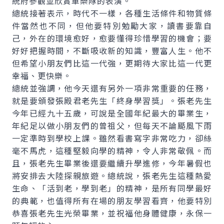
統府參觀並欣賞軍樂隊的表演。
總統接著表示，時代不一樣，各種生活條件和物質條
件當然也不同，但他要特別勉勵大家，讀書要靠自
己，外在的環境愈好，愈要懂得珍惜學習的機會；要
好好把握時間，不斷吸收新的知識，豐富人生。他不
但希望小朋友們比這一代強，更期待大家比這一代更
幸福、更快樂。
總統並強調，他今天還有另外一項非常重要的任務，
就是要頒發張殿君老先生「終身學習獎」。張老先生
今年已經九十五歲，可說是全國年紀最大的畢業生，
年紀足以做小朋友們的曾祖父，但每天不論颳風下雨
一定準時到學校上課。雖然看書寫字非常吃力，卻絲
毫不馬虎，這種堅毅向學的精神，令人非常敬佩。而
且，張老先生畢業後還要繼續升學進修，今年暑假也
將安排去大陸探親旅遊。總統說，張老先生這種熱愛
生命、「活到老，學到老」的精神，是所有同學最好
的典範，也值得所有在場的朋友學習看齊，他要特別
恭喜張老先生光榮畢業，並祝福他身體健康，永保一