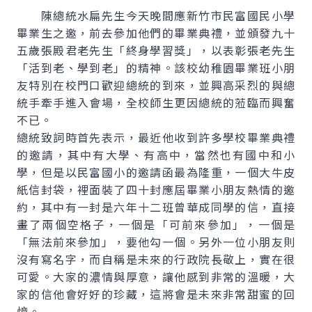
陳總統水扁先生今天晚間應新竹市民富國民小學
畢業生之邀，前去參加他們的畢業典禮，並頒發九十
五歲張殿君老先生「終身學習獎」，以表彰張老先生
「活到老、學到老」的精神。該校幼稚園畢業班小朋
友特別在校門口歡迎總統的到來，並興高采烈的與總
統手牽手進入會場，全校師生更因總統的蒞臨而興奮
不已。
總統致詞時首先表示，最近他收到許多學校畢業典禮
的邀請，其中有大學、有高中，當然也有國中和小
學，但是以民富國小的邀請函最為隆重，一個大牛皮
紙信封袋，裡面裝了四十封應屆畢業小朋友熱情的邀
約，其中有一封是六年十二班曾華成同學的信，直接
畫了兩個空格子，一個是「可前來參加」，一個是
「無法前來參加」，要他勾一個。另外一位小朋友則
沒有寫名字，而自稱是未來的行政院長敬上，實在很
可愛。大家的濃情與厚意，讓他感到非常的溫暖，大
家的信他會好好的珍藏，這將會是未來非常甜蜜的回
憶。