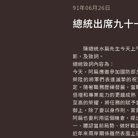
91年06月26日
總統出席九十
陳總統水扁先生今天上午
影，及致詞。
總統致詞內容為：
今天，阿扁應邀參加國防部
榮陞的將軍們表達誠摯的祝
定。隨著職務歷練發展，當
倍增和專業能力的更趨成熟
至高的榮耀，將任務的賦予
御上，除了要以身作則、賞
阿扁也要利用這個機會，提
一、體認當前局勢、做好戰
近年來兩岸關係雖然表面上