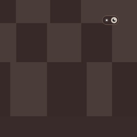
淺色模式
深色模式
防衛韌性委員會
動行程
歷任總統與副總統
展覽