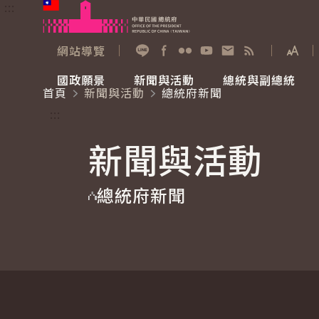
:::
跳到主要內容
中華民國總統府
網站導覽
展開
加入好友
Facebook
Flickr
YouTube
寫信給總統
RSS
國政願景
新聞與活動
總統與副總統
首頁
新聞與活動
總統府新聞
國政願景
新聞與活動
總統與副總統
參觀總統府
:::
新聞與活動
國家氣候變遷對策委員會
總統府新聞
賴清德總統
參觀資訊
總統府新聞
重要談話
影音頻道