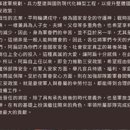
事建軍規劃、兵力整建與國防現代化轉型工程，以提升整體
安政策：
戰性的志業，平時輪調戌守，做為國家安全的守護神；戰時
殊，一樣兼具為人子女、夫婦、父母等多重角色，也希望享
的減少，因此，身為軍眷們的辛苦，並不亞於另一半，尤其
力，這絕非是一般人能夠體會的，因此，各位將軍們今天的
們，阿扁認為你們才是國家安全、社會安定真正的幕後英雄
崗位上全心的投入，這種真誠的大愛，讓阿扁十分感佩，在
。所以，阿扁自上任以來，即全力推動三安政策，希望經由
確保部隊安全。在軍人安家方面，舉凡官兵待遇、福利、家
作周延保障。至於在軍眷安心方面，則在加強部隊跟軍眷間
三安政策，就是要使軍人與眷屬的辛勞付出，都能得到合理
戰備工作。
批晉任的將官，除了具有承先啟後的時代意義外，也是軍旅
神，在有的基礎上扮演繼往開來的角色，率領所屬部隊完成
做最大的貢獻。