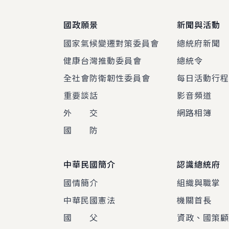
國政願景
新聞與活動
國家氣候變遷對策委員會
總統府新聞
健康台灣推動委員會
總統令
全社會防衛韌性委員會
每日活動行
重要談話
影音頻道
外 交
網路相簿
國 防
中華民國簡介
認識總統府
國情簡介
組織與職掌
中華民國憲法
機關首長
國 父
資政、國策