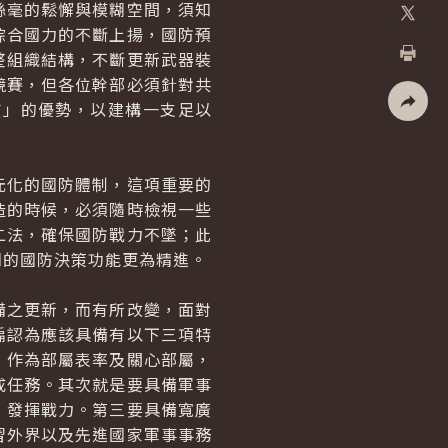
加入好
絲毫的鬆懈與模糊空間，須知
綜合國力的不斷上揚，國防預
X
整組織結構，不斷更新武器裝
列印
競賽，但各位幹部必須針對共
質」的優勢，以建構一支足以
社群分
元化的國防體制，這項重要的
造的時候，必須隨時檢視一些
二法，確保國防戰力不墜；此
們的國防決策功能更為精進。
備之更新，而有所改變，面對
扁認為應該具備有以下三項特
，作為部屬表率及關心部屬，
成任務。其次就是要具備軍事
，發揮戰力。第三要具備寬廣
習外界以及先進國家軍事事務