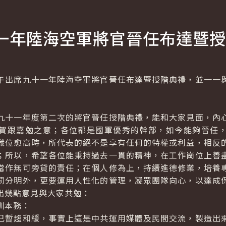
一年陸海空軍將官晉任布達暨授
出席九十一年陸海空軍將官晉任布達暨授階典禮，並一一與
九十一年度第二次的將官晉任授階典禮，能和大家見面，內
賀跟嘉勉之意；各位都是國軍優秀的幹部，如今能夠晉任
職位愈高時，所代表的絕不是享有任何的特權或利益，相反
；所以，希望各位能秉持過去一貫的精神，在工作崗位上善
當作無可旁貸的責任；在個人修為上，持續進德修業，培養
罰分明外，更要運用人性化的管理，凝眾團隊向心，以達成
出幾點意見與大家共勉：
訓本務：
已暫趨和緩，事實上這是中共運用媒體及民間交流，製造出