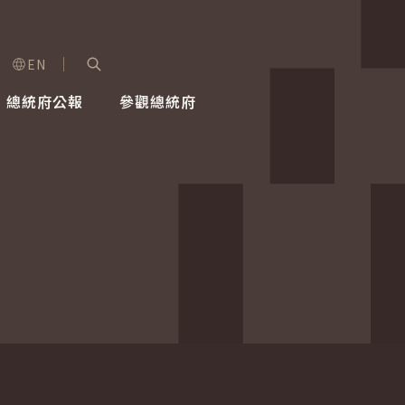
EN
字級選單
展開關鍵字搜尋
總統府公報
參觀總統府
健康台灣推動委員會
總統令
蕭美琴副總統
建築風華
全社會
每日活
行憲後
總統府
外交
網路相簿
國防