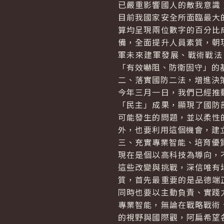
已嚴重影響國人的敵我意識
目前我國家安全所面臨最大
算均呈現兩位數字的百分比
備，全面提升人員素質，朝
軍未來建軍發展、戰術戰法
「有效嚇阻、防衛固守」的
二、落實國防二法，增進決
今年三月一日，我們已經推
「民主」成果，顯現了國防
可能發生的問題，並以柔性
外，也要利用這個機會，建
三、充實專業智能、培育優
現在是個以高科技為導向，
這些改變與挑戰，深信唯有
質，首先最重要的是品德端
同時也要以主動負責、實踐
專業智能，無論在戰略戰術
的視野與國際觀，阿扁希望