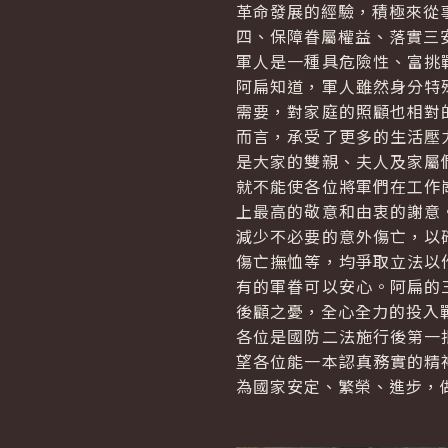
革命發展的經驗，積極來從
四、保障眷屬權益、落實三
軍人是一種具危險性、富挑
阿扁知道，軍人雖然身分特
需要，對家庭的照顧也相對
而言，承受了更多的生活壓
是大家的雙親、夫人及家屬
就不能使各位將軍們在工作
上最高的敬意和由衷的謝意
減少不必要的意外傷亡，以
傷亡撫恤等，均爭取立法以
有的軍眷可以安心。阿扁的
後顧之憂，全心全力的投入
各位是國防二法施行後第一
望各位能一本認真務實的精
為國家安定、繁榮、進步，