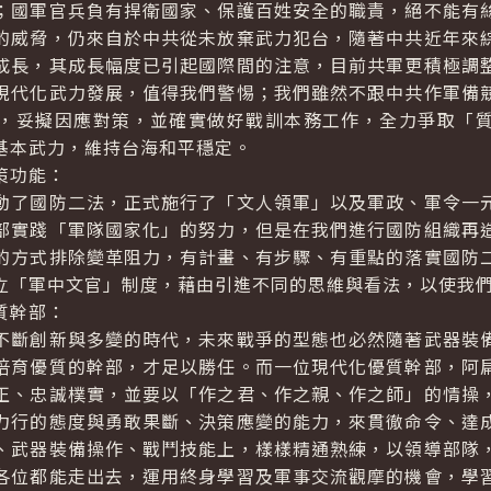
；國軍官兵負有捍衛國家、保護百姓安全的職責，絕不能有
的威脅，仍來自於中共從未放棄武力犯台，隨著中共近年來
成長，其成長幅度已引起國際間的注意，目前共軍更積極調
現代化武力發展，值得我們警惕；我們雖然不跟中共作軍備
，妥擬因應對策，並確實做好戰訓本務工作，全力爭取「
基本武力，維持台海和平穩定。
策功能：
動了國防二法，正式施行了「文人領軍」以及軍政、軍令一
部實踐「軍隊國家化」的努力，但是在我們進行國防組織再
的方式排除變革阻力，有計畫、有步驟、有重點的落實國防
立「軍中文官」制度，藉由引進不同的思維與看法，以使我
質幹部：
不斷創新與多變的時代，未來戰爭的型態也必然隨著武器裝
培育優質的幹部，才足以勝任。而一位現代化優質幹部，阿
正、忠誠樸實，並要以「作之君、作之親、作之師」的情操
力行的態度與勇敢果斷、決策應變的能力，來貫徹命令、達
、武器裝備操作、戰鬥技能上，樣樣精通熟練，以領導部隊
各位都能走出去，運用終身學習及軍事交流觀摩的機會，學