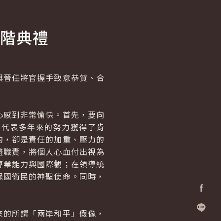
階典禮
晉任將官握手致意恭賀、合
心感到非常愉快。首先，要向
，代表多年來的努力獲得了肯
的，卻是責任的加重、壓力的
盡職責，將個人心血付出視為
專業能力與國際觀；在領導統
保國衛民的神聖使命。同時，
Facebo
來的所謂「兩岸和平」假像，