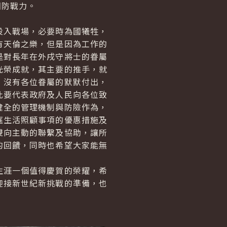
國防戰力。
投入戰場，必要時為國犧牲，
有天倫之樂，但是因為工作的
是對長年在外戌守將士的眷屬
光榮成就，其主要的推手，就
，沒有各位眷屬的默默付出，
此要代表政府及人民向各位致
健全的管理機制與防險作為，
庭生活照顧事項的優惠措施及
雙向主動的聯繫及協助，讓所
的回饋，同時也希望大家能無
生涯一個值得慶賀的榮耀，希
迎接新世紀新挑戰的準備，也