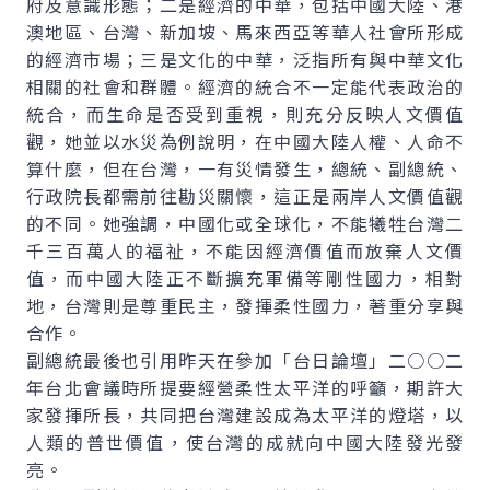
府及意識形態；二是經濟的中華，包括中國大陸、港
澳地區、台灣、新加坡、馬來西亞等華人社會所形成
的經濟市場；三是文化的中華，泛指所有與中華文化
相關的社會和群體。經濟的統合不一定能代表政治的
統合，而生命是否受到重視，則充分反映人文價值
觀，她並以水災為例說明，在中國大陸人權、人命不
算什麼，但在台灣，一有災情發生，總統、副總統、
行政院長都需前往勘災關懷，這正是兩岸人文價值觀
的不同。她強調，中國化或全球化，不能犧牲台灣二
千三百萬人的福祉，不能因經濟價值而放棄人文價
值，而中國大陸正不斷擴充軍備等剛性國力，相對
地，台灣則是尊重民主，發揮柔性國力，著重分享與
合作。
副總統最後也引用昨天在參加「台日論壇」二○○二
年台北會議時所提要經營柔性太平洋的呼籲，期許大
家發揮所長，共同把台灣建設成為太平洋的燈塔，以
人類的普世價值，使台灣的成就向中國大陸發光發
亮。