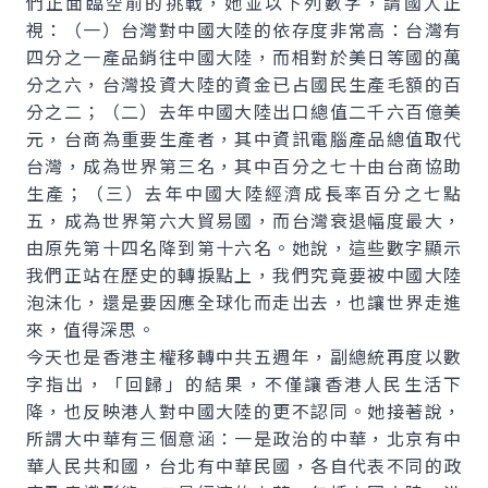
們正面臨空前的挑戰，她並以下列數字，請國人正
視：（一）台灣對中國大陸的依存度非常高：台灣有
四分之一產品銷往中國大陸，而相對於美日等國的萬
分之六，台灣投資大陸的資金已占國民生產毛額的百
分之二；（二）去年中國大陸出口總值二千六百億美
元，台商為重要生產者，其中資訊電腦產品總值取代
台灣，成為世界第三名，其中百分之七十由台商協助
生產；（三）去年中國大陸經濟成長率百分之七點
五，成為世界第六大貿易國，而台灣衰退幅度最大，
由原先第十四名降到第十六名。她說，這些數字顯示
我們正站在歷史的轉捩點上，我們究竟要被中國大陸
泡沫化，還是要因應全球化而走出去，也讓世界走進
來，值得深思。
今天也是香港主權移轉中共五週年，副總統再度以數
字指出，「回歸」的結果，不僅讓香港人民生活下
降，也反映港人對中國大陸的更不認同。她接著說，
所謂大中華有三個意涵：一是政治的中華，北京有中
華人民共和國，台北有中華民國，各自代表不同的政