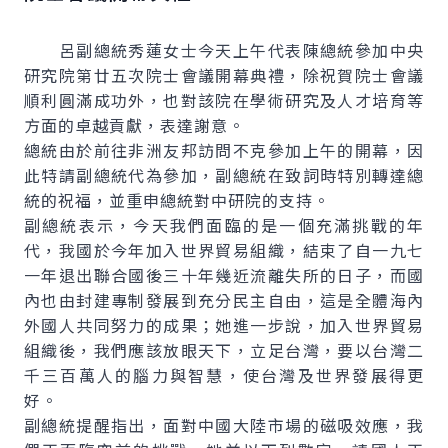
呂副總統秀蓮女士今天上午代表陳總統參加中央
研究院第廿五次院士會議開幕典禮，除祝賀院士會議
順利圓滿成功外，也對該院在學術研究及人才培育等
方面的卓越貢獻，表達謝意。
總統由於前往非洲友邦訪問不克參加上午的開幕，因
此特請副總統代為參加，副總統在致詞時特別轉達總
統的祝福，並重申總統對中研院的支持。
副總統表示，今天我們面臨的是一個充滿挑戰的年
代，我國於今年加入世界貿易組織，結束了自一九七
一年退出聯合國後三十年幾近流離失所的日子，而國
內也由封建專制發展到充分民主自由，這是全體海內
外國人共同努力的成果；她進一步說，加入世界貿易
組織後，我們應該放眼天下，立足台灣，要以台灣二
千三百萬人的腦力與智慧，使台灣及世界發展得更
好。
副總統提醒指出，面對中國大陸市場的磁吸效應，我