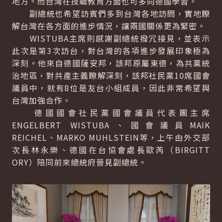
地方。而台灣在技職教育方面也可多向德國學習。
副總統也希望訪賓們多到台灣各地訪問，實地瞭
解台灣在各方面的進步情況，讓兩國關係更為緊密。
WISTUBA主席則感謝副總統撥冗接見，並表示
此次是第3次訪台，對台灣的各項進步發展印象極為
深刻。他來自德國薩安邦，該邦原屬東德，為共黨統
治地區，對共產主義瞭解深刻，該邦社民黨10席國會
議員中，就有8位是友台小組成員，因此非常希望與
台灣加強合作。
德國國會社民黨國會議員代表團主席
ENGELBERT WISTUBA、國會議員MAIK
REICHEL、MARKO MUHLSTEIN等，上午由外交部
次長林永樂、德國在台協會處長歐芮（BIRGITT
ORY）陪同前來總統府晉見副總統。