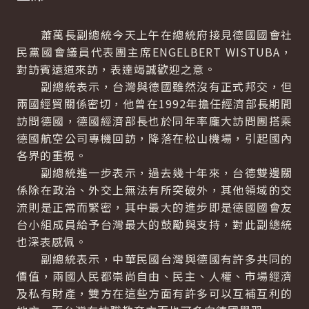
蕭萬長副總統今天上午在總統府接見德國國會社
民黨國會議員代表團主席ENGELBERT WISTUBA，
對訪賓遠道來訪，表達竭誠歡迎之意。
副總統表示，台灣與德國雖然沒有正式邦交，但
兩國經貿關係密切，他曾在1992年擔任經濟部長期間
訪問德國，德國經濟部長也於同年率龐大訪問團搭乘
德國航空公司專機回訪，降落在松山機場，引起國內
各界的重視。
副總統進一步表示，過去幾十年來，台德雙邊關
係除在政治、外交上無法有所突破外，其他領域的交
流則是正常而緊密，其中最大的進步即是德國國會友
台小組成員給予台灣最大的鼓勵與支持，對此副總統
也深表感佩。
副總統表示，中華民國台灣與德國有許多共同的
價值，兩國人民都崇尚自由、民主、人權、市場經濟
及私有財產，雙方在這些方面有許多可以互補互利的