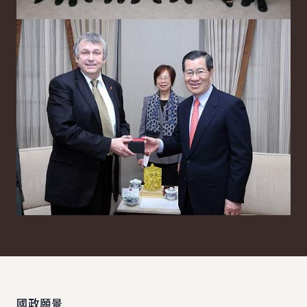
:::
國政願景