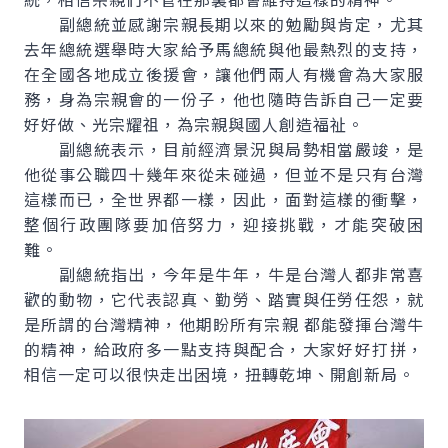
副總統並感謝宗親長期以來的勉勵與肯定，尤其
去年總統選舉時大家給予馬總統與他最熱烈的支持，
在全國各地成立後援會，讓他們兩人有機會為大家服
務，身為宗親會的一份子，他也隨時告訴自己一定要
好好做、光宗耀祖，為宗親與國人創造福祉。
副總統表示，目前經濟景況與局勢相當嚴竣，是
他從事公職四十幾年來從未碰過，但並不是只有台灣
這樣而已，全世界都一樣，因此，面對這樣的衝擊，
整個行政團隊要加倍努力，迎接挑戰，才能突破困
難。
副總統指出，今年是牛年，牛是台灣人都非常喜
歡的動物，它代表認真、勤勞、踏實與任勞任怨，就
是所謂的台灣精神，他期盼所有宗親 都能發揮台灣牛
的精神，給政府多一點支持與配合，大家好好打拼，
相信一定可以很快走出困境，扭轉乾坤、開創新局。