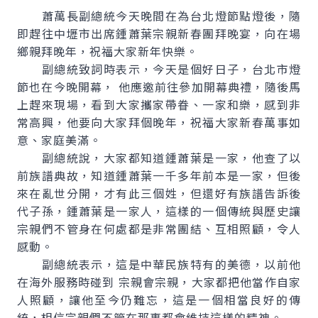
蕭萬長副總統今天晚間在為台北燈節點燈後，隨
即趕往中壢市出席鍾蕭葉宗親新春團拜晚宴，向在場
鄉親拜晚年，祝福大家新年快樂。
副總統致詞時表示，今天是個好日子，台北市燈
節也在今晚開幕， 他應邀前往參加開幕典禮，隨後馬
上趕來現場，看到大家攜家帶眷、一家和樂，感到非
常高興，他要向大家拜個晚年，祝福大家新春萬事如
意、家庭美滿。
副總統說，大家都知道鍾蕭葉是一家，他查了以
前族譜典故，知道鍾蕭葉一千多年前本是一家，但後
來在亂世分開，才有此三個姓，但還好有族譜告訴後
代子孫，鍾蕭葉是一家人，這樣的一個傳統與歷史讓
宗親們不管身在何處都是非常團結、互相照顧，令人
感動。
副總統表示，這是中華民族特有的美德，以前他
在海外服務時碰到 宗親會宗親，大家都把他當作自家
人照顧，讓他至今仍難忘，這是一個相當良好的傳
統，相信宗親們不管在那裏都會維持這樣的精神。