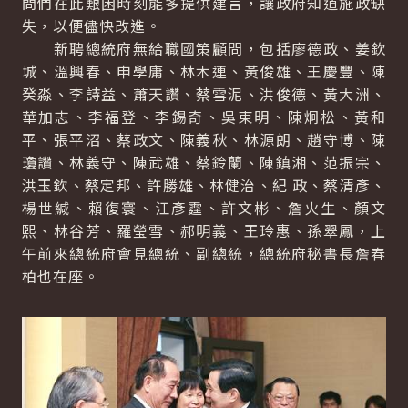
問們在此艱困時刻能多提供建言，讓政府知道施政缺
失，以便儘快改進。
新聘總統府無給職國策顧問，包括廖德政、姜欽
城、溫興春、申學庸、林木連、黃俊雄、王慶豐、陳
癸淼、李詩益、蕭天讚、蔡雪泥、洪俊德、黃大洲、
華加志、李福登、李錫奇、吳東明、陳炯松、黃和
平、張平沼、蔡政文、陳義秋、林源朗、趙守博、陳
瓊讚、林義守、陳武雄、蔡鈴蘭、陳鎮湘、范振宗、
洪玉欽、蔡定邦、許勝雄、林健治、紀 政、蔡清彥、
楊世緘、賴復寰、江彥霆、許文彬、詹火生、顏文
熙、林谷芳、羅瑩雪、郝明義、王玲惠、孫翠鳳，上
午前來總統府會見總統、副總統，總統府秘書長詹春
柏也在座。