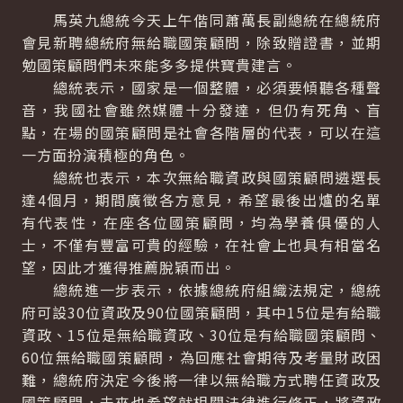
馬英九總統今天上午偕同蕭萬長副總統在總統府
會見新聘總統府無給職國策顧問，除致贈證書，並期
勉國策顧問們未來能多多提供寶貴建言。
總統表示，國家是一個整體，必須要傾聽各種聲
音，我國社會雖然媒體十分發達，但仍有死角、盲
點，在場的國策顧問是社會各階層的代表，可以在這
一方面扮演積極的角色。
總統也表示，本次無給職資政與國策顧問遴選長
達4個月，期間廣徵各方意見，希望最後出爐的名單
有代表性，在座各位國策顧問，均為學養俱優的人
士，不僅有豐富可貴的經驗，在社會上也具有相當名
望，因此才獲得推薦脫穎而出。
總統進一步表示，依據總統府組織法規定，總統
府可設30位資政及90位國策顧問，其中15位是有給職
資政、15位是無給職資政、30位是有給職國策顧問、
60位無給職國策顧問，為回應社會期待及考量財政困
難，總統府決定今後將一律以無給職方式聘任資政及
國策顧問，未來也希望就相關法律進行修正，將資政