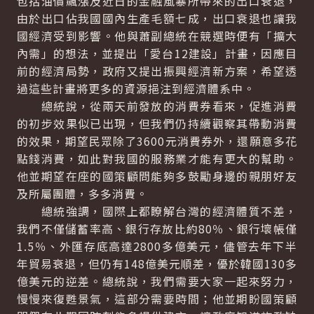
包括油價飆漲及近日的金融風暴所帶來的出口衰退，
由於出口佔我國國內生產毛額七成，出口衰退也讓我
國經濟受到影響。他與蕭副總統在競選時便有「擴大
內需」的想法，並提出「愛台12建設」計畫，因應目
前的經濟局勢，政府又提出振興經濟新方案，希望透
過這些計畫將更多的資源挹注到經濟體系中。
總統說，從兩天前發放的消費券看來，促進消費
的初步效果似已出現，但我們仍持續觀察其帶動消費
的效果，期望民眾除了3600元消費券外，還願意多花
點錢消費，如此對我國的服務業才能有更大的幫助。
他並期望在座的國策顧問能夠多鼓勵身邊的親朋好友
及所屬團體，多多消費。
總統強調，國際上都瞭解台灣的經濟體質不差，
我們不僅儲蓄率高、銀行存放比約80％、銀行壞帳僅
1.5％、外匯存底高達2800多億美元，儘管去年下半
年貿易衰退，但仍有148億美元順差，優於韓國130多
億美元的逆差。總統說，我們需要大家一起來努力，
慢慢來復甦景氣，這部分需要時間；他並期盼國策顧