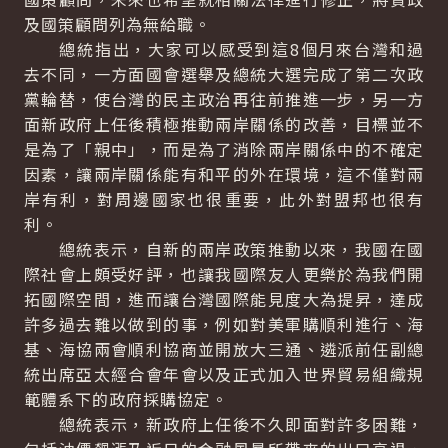
及國策顧問列為無給職。
總統指出，大家可以感受到這8個月來台灣和過
去不同，一方面國會選舉及總統大選完成了第二次政
黨輪替，使台灣的民主政治再往前推進一步，另一方
面新政府上任後積極推動兩岸關係的改善，目標並不
是為了「親中」，而是為了消除兩岸關係中的不確定
因素，讓兩岸關係能有和平的外在環境，這不僅對兩
岸有利，對周邊國家也很重要，此外對盟邦也很有
利。
總統表示，自新的兩岸政策推動以來，我國在國
際社會上頗受好評，也讓我國際友人更樂於為我們開
拓國際空間，進而讓台灣國際能見度大為提昇，達成
許多過去難以做到的事，例如對美軍購順利進行、海
基、海協兩會順利協商並開放大三通、遴派前任副總
統出席亞太經合會年會以及正式加入世界貿易組織規
範體系下的政府採購協定。
總統表示，新政府上任後不久即面對許多困難，