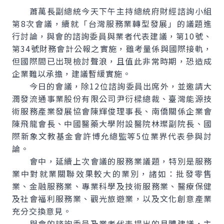
蕭萬長副總統今天下午主持總統府財經諮詢小組
第8次會議，續就「台灣服務業轉型發展」的議題進
行討論，與會的諮詢委員與業者代表建議，第10號、
第34號財務會計公報之實施，雖考量係與國際接軌，
但國際間已出現檢討聲浪，且值此非常時期，恐造成
企業難以承擔，建議暫緩實施。
今日的會議，除12位諮詢委員出席外，並邀請大
潤發流通事業股份有限公司尹衍樑總裁、臺灣能源技
術服務產業發展協會陳輝俊理事長、南僑關係企業會
陳飛龍會長、中國醫藥大學附設醫院林璨副院長、國
際新象文教基金會許博允總監等5位業界代表參與討
論。
會中，延續上次會議的服務業議題，特別是服務
業中對就業關聯效果較大的業別，諸如：批發零售
業、金融服務業、專業科學及技術服務業、醫療保健
及社會福利服務業、觀光旅遊業，以及文化創意產業
充分交換意見。
與會的諮詢委員及業者代表提出的具體建議，主