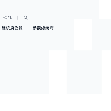
EN
字級選單
展開關鍵字搜尋
總統府公報
參觀總統府
健康台灣推動委員會
總統令
蕭美琴副總統
建築風華
全社會
每日活
行憲後
總統府
外交
網路相簿
國防