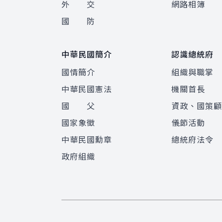
外 交
網路相簿
國 防
中華民國簡介
認識總統府
國情簡介
組織與職掌
中華民國憲法
機關首長
國 父
資政、國策
國家象徵
儀節活動
中華民國勳章
總統府法令
政府組織