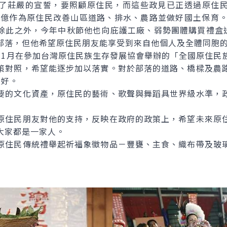
了莊嚴的宣誓，要照顧原住民，而這些政見已正透過原住
00億作為原住民改善山區道路、排水、農路並做好國土保育。
除此之外，今年中秋節他也向庇護工廠、弱勢團體購買禮盒送
部落，但他希望原住民朋友能享受到來自他個人及全體同胞
月在參加台灣原住民族生存發展協會舉辦的「全國原住民
策對照，希望能逐步加以落實。對於部落的道路、橋樑及農
最好。
要的文化資產，原住民的藝術、歌聲與舞蹈具世界級水準，
住民朋友對他的支持，反映在政府的政策上，希望未來原住
大家都是一家人。
住民傳統禮舉起祈福象徵物品－豐甕、主食、織布帶及玻璃