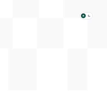
淺色模式
深色模式
防衛韌性委員會
動行程
歷任總統與副總統
展覽