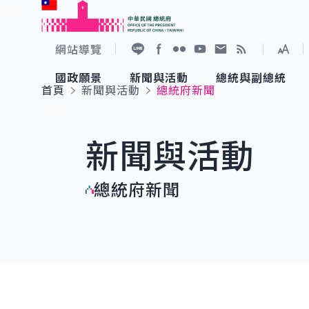
:::
跳到主要內容
中華民國總統府
網站導覽
展開
加入好友
Facebook
Flickr
YouTube
寫信給總統
RSS
國政願景
新聞與活動
總統與副總統
首頁
新聞與活動
總統府新聞
國政願景
新聞與活動
總統與副總統
參觀總統府
:::
新聞與活動
國家氣候變遷對策委員會
總統府新聞
賴清德總統
參觀資訊
總統府新聞
重要談話
影音頻道