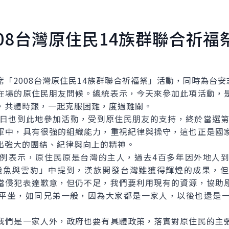
08台灣原住民14族群聯合祈福
2008台灣原住民14族群聯合祈福祭」活動，同時為台安
場的原住民朋友問候。總統表示，今天來參加此項活動，是
，共體時艱，一起克服困難，度過難關。
也到此地參加活動，受到原住民朋友的支持，終於當選第
軍中，具有很強的組織能力，重視紀律與操守，這也正是國
出強大的團結、紀律與向上的精神。
表示，原住民原是台灣的主人，過去4百多年因外地人到
「飛魚與雲豹」中提到，漢族開發台灣雖獲得輝煌的成果，
當侵犯表達歉意，但仍不足，我們要利用現有的資源，協助
平坐，如同兄弟一般，因為大家都是一家人，以後也還是
們是一家人外，政府也要有具體政策，落實對原住民的主張