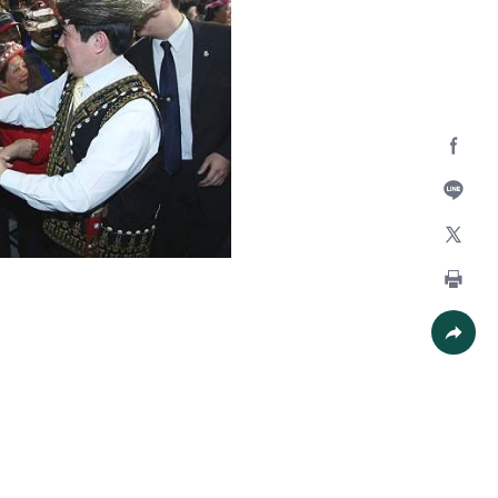
Facebo
加入好
X
列印
社群分