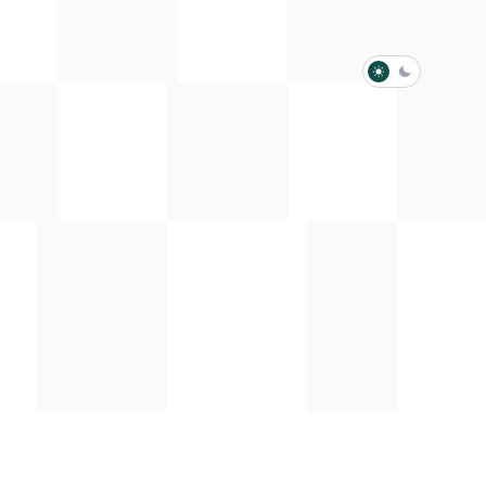
淺色模式
深色模式
防衛韌性委員會
動行程
歷任總統與副總統
展覽