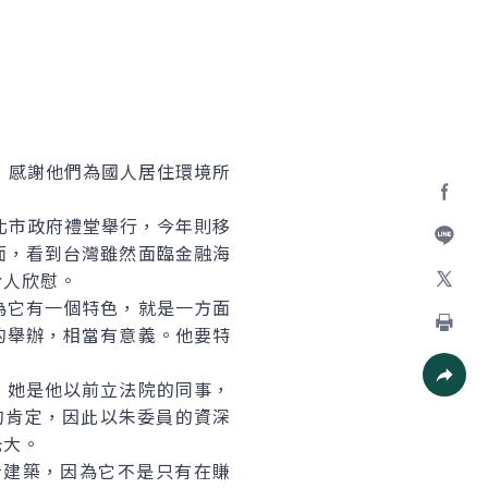
，感謝他們為國人居住環境所
Facebo
北市政府禮堂舉行，今年則移
面，看到台灣雖然面臨金融海
加入好
令人欣慰。
為它有一個特色，就是一方面
X
的舉辦，相當有意義。他要特
列印
她是他以前立法院的同事，
社群分
的肯定，因此以朱委員的資深
光大。
建築，因為它不是只有在賺