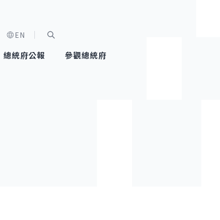
EN
字級選單
展開關鍵字搜尋
總統府公報
參觀總統府
健康台灣推動委員會
總統令
蕭美琴副總統
建築風華
全社會
每日活
行憲後
總統府
外交
網路相簿
國防