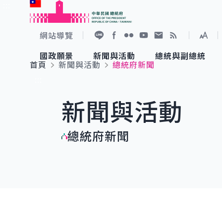
:::
跳到主要內容
中華民國總統府
網站導覽
展開
加入好友
Facebook
Flickr
YouTube
寫信給總統
RSS
國政願景
新聞與活動
總統與副總統
首頁
新聞與活動
總統府新聞
國政願景
新聞與活動
總統與副總統
參觀總統府
:::
新聞與活動
國家氣候變遷對策委員會
總統府新聞
賴清德總統
參觀資訊
總統府新聞
重要談話
影音頻道