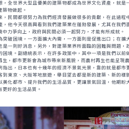
想，全世界大型且優美的建築物都成為世界文化資產，就是
建築物做起。
，民間都很努力為我們經濟發展做很多的貢獻，在此過程中
產，他今天很高興看到我們建築業在蓬勃發展，尤其在我們
境中力爭向上，政府與民間必須一起努力，才能有所成就。
突破困境，一方面擴大內需，一方面則是促進出口；在擴大
也是一則好消息，另外，對建築業界所面臨的困難與問題，
的困境。副總統表示，在許多政策中，其中一項是我們以前
再生，都市更新會為城市帶來新風貌，而農村再生也能呈現
指出，日本也有十幾年的經濟不景氣光景，靠的就是都市更
客到東京、大阪等地旅遊，舉目望去都是新的建築、新的樣
以美化都市、提升我們的生活品質，更讓景氣回溫，他期盼
有更好的生活品質。