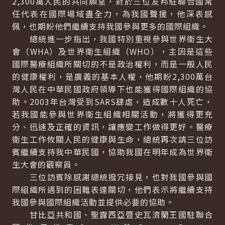
2,300萬人民的共同願望，對於三位友邦駐聯合國常
任代表在國際場域盡全力，為我國聲援，他深表感
佩，也期盼他們繼續支持我國參與更多的國際組織。
總統進一步指出，我國特別重視參與世界衛生大
會（WHA）及世界衛生組織（WHO），主因是這些
國際醫療組織所關切的不是政治權利，而是一般人民
的健康權利，是廣義的基本人權，他期盼2,300萬台
灣人民在中華民國政府領導下也能獲得國際組織的協
助。2003年台灣受到SARS肆虐，造成數十人死亡，
若我國能參與世界衛生組織相關活動，將獲得更充
分、迅速及正確的資訊，讓應變工作做得更好。醫療
衛生工作攸關人民的健康與生命，總統再次請三位訪
賓繼續支持我中華民國，協助我國在明年成為世界衛
生大會的觀察員。
三位訪賓除感謝總統撥冗接見，也對我國參與國
際組織所遇到的困難表達關切，他們表示將繼續支持
我國參與國際組織活動並提供必要的協助。
甘比亞共和國、聖露西亞暨史瓦濟蘭王國駐聯合