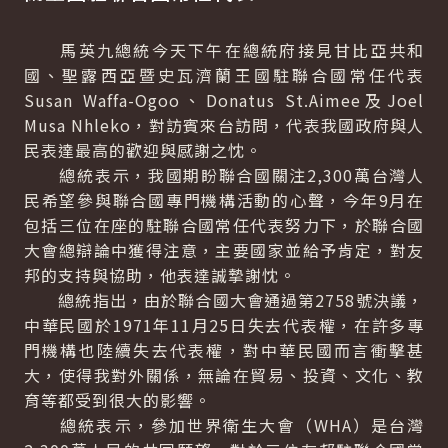
馬英九總統今天下午在總統府接見甘比亞共和
國、聖露西亞暨史瓦濟蘭王國駐聯合國常任代表
Susan Waffa-Ogoo、Donatus St.Aimee及Joel
Musa Nhleko，對訪賓來台訪問，代表我國政府與人
民表達最高的歡迎與感謝之忱。
總統表示，我國期盼聯合國關注2,300萬台灣人
民希望參與聯合國專門機構活動的心聲，今年9月在
包括三位在座的駐聯合國常任代表努力下，於聯合國
大會總辯論中獲得注意，主要國家並給予肯定，對友
邦的支持與協助，他表達誠摯謝忱。
總統指出，由於聯合國大會通過第2758號決議，
中華民國於1971年11月25日失去代表權，在許多專
門機構也陸續失去代表權，對中華民國而言衝擊甚
大，使得我對外關係，無論在貿易、投資、文化、教
育等都受到很大的影響。
總統表示，參加世界衛生大會（WHA）是台灣