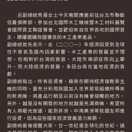
呂副總統秀蓮女士今天晚間應邀前往台北市聯勤
信義俱樂部，參加台北國際木工機械暨木工材料展覽
會國際買主聯誼餐會，並歡迎來自世界各地的國際買
主，踴躍選購我國優良的木工產業產品。
副總統首先表示，去（二○○一）年經濟因受到全球
性不景氣及國內因素影響，木工產業的發展並不理
想，但相對於台灣的衰退，大陸市場卻反而向上攀
升，而大陸經濟的發展，多因台商在當地投資的貢
獻。
副總統指出，所有投資者、廠商在期待經濟復甦新生
機的同時，要充分利用我國加入世界貿易組織所帶來
的新商機，將產品行銷至以前沒有機會接觸的地方。
另外，越是沒有開發的地方就越是充滿商機，希望所
有人將眼光放遠，能到非洲、中南美洲等我國友邦進
行投資，因為這些國家經濟發展潛力無窮。
副總統最後提醒大家，廿一世紀是全球化的世紀，過