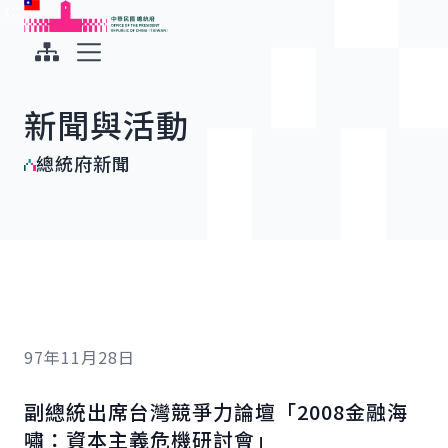
:::
:::
跳到主要內容
中華民國總統府
展開選單
新聞與活動
總統府新聞
97年11月28日
副總統出席台灣競爭力論壇「2008金融海
嘯：資本主義危機研討會」