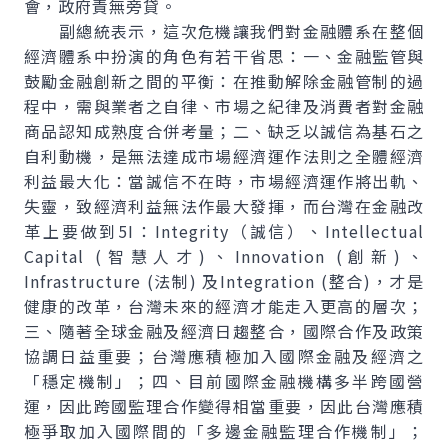
會，政府責無旁貸。
副總統表示，這次危機讓我們對金融體系在整個
經濟體系中扮演的角色有若干省思：一、金融監管與
鼓勵金融創新之間的平衡：在推動解除金融管制的過
程中，需與業者之自律、市場之紀律及消費者對金融
商品認知成熟度合併考量；二、缺乏以誠信為基石之
自利動機，是無法達成市場經濟運作法則之全體經濟
利益最大化：當誠信不在時，市場經濟運作將出軌、
失靈，致經濟利益無法作最大發揮，而台灣在金融改
革上要做到5I：Integrity（誠信）、Intellectual
Capital (智慧人才)、Innovation (創新)、
Infrastructure (法制) 及Integration (整合)，才是
健康的改革，台灣未來的經濟才能走入更高的層次；
三、隨著全球金融及經濟日趨整合，國際合作及政策
協調日益重要；台灣應積極加入國際金融及經濟之
「穩定機制」；四、目前國際金融機構多半跨國營
運，因此跨國監理合作變得相當重要，因此台灣應積
極爭取加入國際間的「多邊金融監理合作機制」；