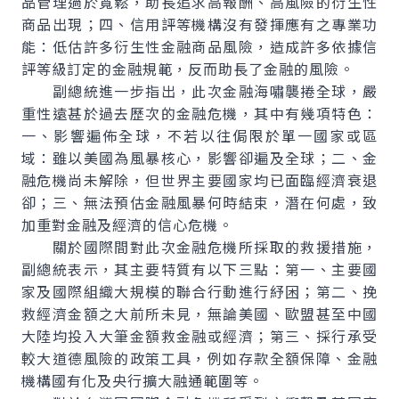
品管理過於寬鬆，助長追求高報酬、高風險的衍生性
商品出現；四、信用評等機構沒有發揮應有之專業功
能：低估許多衍生性金融商品風險，造成許多依據信
評等級訂定的金融規範，反而助長了金融的風險。
副總統進一步指出，此次金融海嘯襲捲全球，嚴
重性遠甚於過去歷次的金融危機，其中有幾項特色：
一、影響遍佈全球，不若以往侷限於單一國家或區
域：雖以美國為風暴核心，影響卻遍及全球；二、金
融危機尚未解除，但世界主要國家均已面臨經濟衰退
卻；三、無法預估金融風暴何時結束，潛在何處，致
加重對金融及經濟的信心危機。
關於國際間對此次金融危機所採取的救援措施，
副總統表示，其主要特質有以下三點：第一、主要國
家及國際組織大規模的聯合行動進行紓困；第二、挽
救經濟金額之大前所未見，無論美國、歐盟甚至中國
大陸均投入大筆金額救金融或經濟；第三、採行承受
較大道德風險的政策工具，例如存款全額保障、金融
機構國有化及央行擴大融通範圍等。