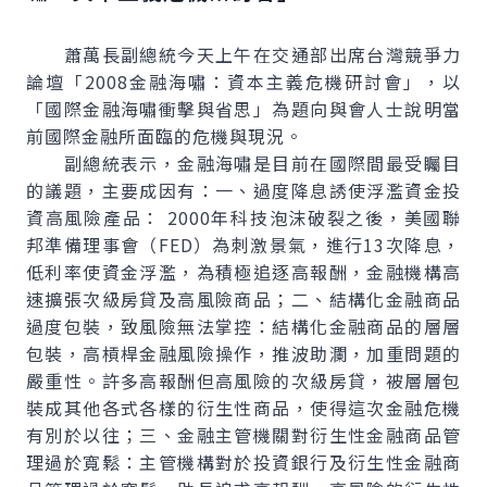
蕭萬長副總統今天上午在交通部出席台灣競爭力
論壇「2008金融海嘯：資本主義危機研討會」，以
「國際金融海嘯衝擊與省思」為題向與會人士說明當
前國際金融所面臨的危機與現況。
副總統表示，金融海嘯是目前在國際間最受矚目
的議題，主要成因有：一、過度降息誘使浮濫資金投
資高風險產品： 2000年科技泡沫破裂之後，美國聯
邦準備理事會（FED）為刺激景氣，進行13次降息，
低利率使資金浮濫，為積極追逐高報酬，金融機構高
速擴張次級房貸及高風險商品；二、結構化金融商品
過度包裝，致風險無法掌控：結構化金融商品的層層
包裝，高槓桿金融風險操作，推波助瀾，加重問題的
嚴重性。許多高報酬但高風險的次級房貸，被層層包
裝成其他各式各樣的衍生性商品，使得這次金融危機
有別於以往；三、金融主管機關對衍生性金融商品管
理過於寬鬆：主管機構對於投資銀行及衍生性金融商