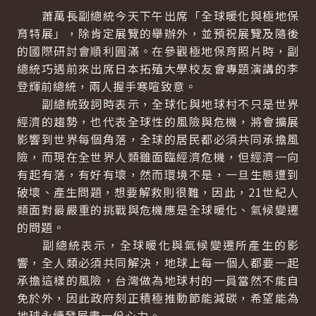
蕭萬長副總統今天下午出席「全球暖化與極地保
育特展」，除肯定展覽的舉辦外，並預祝展覽及隨後
的國際研討會順利圓滿。在參觀極地保育照片時，副
總統巧遇前來出席日本拓殖大學校友會專題演講的李
登輝前總統，兩人握手寒喧致意。
副總統致詞時表示，全球化與地球村不只是世界
經濟的趨勢，也代表全球性的風險與危機，將會擴展
影響到世界每個角落，全球的居民都必須共同承擔風
險，而現在全世界人類雖面臨經濟危機，但經濟一向
有起有落，有好有壞，然而環境不是，一旦生態遭到
破壞、產生問題，想要解救則很難，因此，21世紀人
類面對最嚴重的挑戰與危機應是全球暖化、氣候變遷
的問題。
副總統表示，全球暖化與氣候變遷所產生的影
響，全人類必須共同解決，地球上每一個人都要一起
承擔這樣的風險，台灣做為地球村的一員當然不能自
免於外，因此政府刻正積極推動節能減碳，希望能為
地球永續發展盡一份心力。