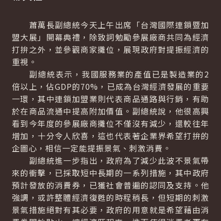
蕭萬長副總統今天上午出席「台灣國際連鎖暨加
盟大展」開幕典禮，除致詞勉勵參展廠商共同為經濟
打拚之外，並參觀商家攤位，展現政府對提振經濟的
重視。
副總統表示，我國服務業的產值已是製造業的2
倍以上，佔GDP的70%，已成為台灣經濟發展的重要
一環，其中連鎖加盟業則代表商品通路與行銷，有助
於在商品流通中提高附加價值。副總統說，他很高興
看到今年度的參展廠商攤位不僅沒有減少，還較往年
增加，十分令人欣喜，這也代表著企業界希望打拚的
企圖心，相信一定能提振景氣、刺激消費。
副總統進一步指出，政府為了減少此波不景氣帶
來的衝擊，已採取短中長期的一系列措施，其中政府
預計發放的消費券，已獲社會普遍的認同及支持。他
強調，或許整體經濟復甦的時程稍長，但短期的刺激
景氣措施絕對有其必要，政府的用意就是希望藉由消