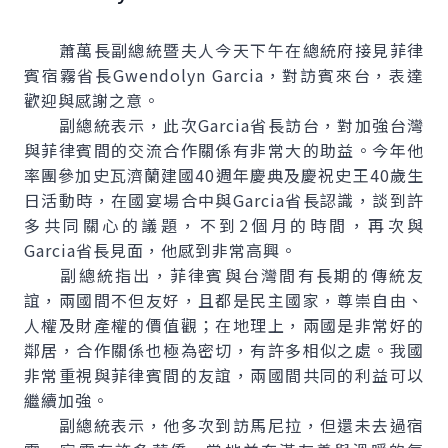
蕭萬長副總統暨夫人今天下午在總統府接見菲律
賓宿霧省長Gwendolyn Garcia，對訪賓來台，表達
歡迎與感謝之意。
副總統表示，此次Garcia省長訪台，對加強台灣
與菲律賓間的交流合作關係有非常大的助益。今年他
率團參加史瓦濟蘭建國40週年慶典及慶祝史王40歲生
日活動時，在國宴場合中與Garcia省長認識，談到許
多共同關心的議題，不到2個月的時間，再次與
Garcia省長見面，他感到非常高興。
副總統指出，菲律賓與台灣間有長期的傳統友
誼，兩國間不但友好，且都是民主國家，尊崇自由、
人權及財產權的價值觀；在地理上，兩國是非常好的
鄰居，合作關係也極為密切，有許多相似之處。我國
非常重視與菲律賓間的友誼，兩國間共同的利益可以
繼續加強。
副總統表示，他多次到訪馬尼拉，但還未去過宿