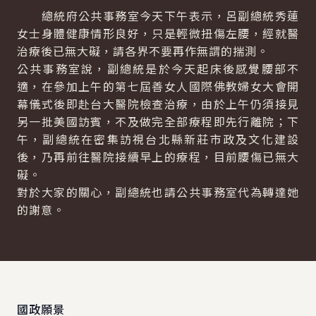
總統府公共事務室今天下午表示，呂副總統秀蓮
女士身體健康情形良好，只是輕微扭傷左腰，經就醫
治療後已無大礙，請各界不要再作無謂的揣測。
公共事務室說，副總統是於今天起床後感覺腰部不
適，在參加上午的第七屆善女人國際佛教婦女大會開
幕儀式後即赴台大醫院檢查治療，由於上午仍須接見
另一批美國訪賓，不及做完全部療程即先行離院；下
午，副總統在密集訪視台北縣新莊市政及文化建設
後，乃再前往醫院接續早上的療程，目前腰傷已無大
礙。
對於大家的關心，副總統也請公共事務室代為轉達她
的謝意。
:::
國政願景