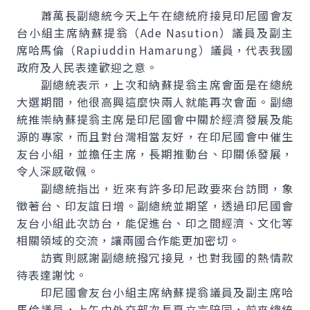
蕭萬長副總統今天上午在總統府接見印尼國會友
台小組主席納蘇提翁（Ade Nasution）議員及副主
席哈馬倫（Rapiuddin Hamarung）議員，代表我國
政府及人民表達歡迎之意。
副總統表示，上次和納蘇提翁主席會面是在總統
大選期間，他很高興這麼快兩人就能再次會面。副總
統推崇納蘇提翁主席是印尼國會中關於經濟發展及能
源的專家，而且對台灣相當友好，在印尼國會中催生
友台小組，並擔任主席，長期推動台、印關係發展，
令人深感敬佩。
副總統指出，近來有許多印尼政要來台訪問，象
徵著台、印友誼日增。副總統並期望，透過印尼國會
友台小組此次訪台，能促進台、印之間經濟、文化等
相關領域的交流，讓兩國合作能更加密切。
訪賓則感謝副總統撥冗接見，也對我國的熱情款
待表達謝忱。
印尼國會友台小組主席納蘇提翁議員及副主席哈
馬倫議員，上午由外交部次長夏立言陪同，前來總統