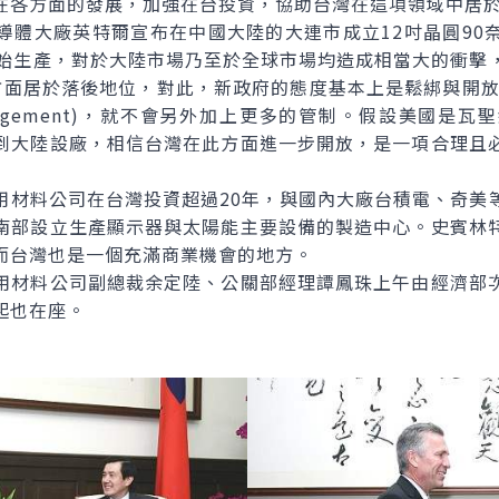
在各方面的發展，加強在台投資，協助台灣在這項領域中居
大廠英特爾宣布在中國大陸的大連市成立12吋晶圓90
年開始生產，對於大陸市場乃至於全球市場均造成相當大的衝
方面居於落後地位，對此，新政府的態度基本上是鬆綁與開放，
 Arrangement)，就不會另外加上更多的管制。假設美國
到大陸設廠，相信台灣在此方面進一步開放，是一項合理且
料公司在台灣投資超過20年，與國內大廠台積電、奇美
南部設立生產顯示器與太陽能主要設備的製造中心。史賓林
而台灣也是一個充滿商業機會的地方。
材料公司副總裁余定陸、公關部經理譚鳳珠上午由經濟部次
起也在座。