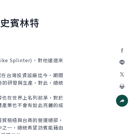
史賓林特
Facebo
plinter)，對他遠道來
加入好
起在台灣投資設廠迄今，期間
術的研發與生產，對此，總統
X
列印
也在世界上名列前茅，對於
體產業也不會有如此亮麗的成
社群分
貿樞紐與台商的營運總部，
中之一，總統希望訪賓能藉由