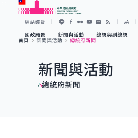
:::
跳到主要內容
中華民國總統府
網站導覽
展開
加入好友
Facebook
Flickr
YouTube
寫信給總統
RSS
國政願景
新聞與活動
總統與副總統
首頁
新聞與活動
總統府新聞
國政願景
新聞與活動
總統與副總統
參觀總統府
:::
新聞與活動
國家氣候變遷對策委員會
總統府新聞
賴清德總統
參觀資訊
總統府新聞
重要談話
影音頻道