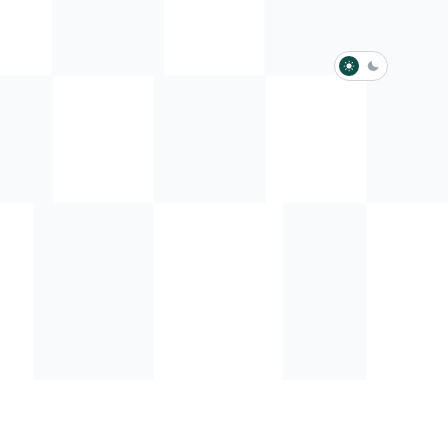
淺色模式
深色模式
防衛韌性委員會
動行程
歷任總統與副總統
展覽