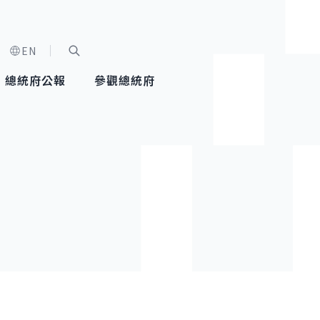
EN
字級選單
展開關鍵字搜尋
總統府公報
參觀總統府
健康台灣推動委員會
總統令
蕭美琴副總統
建築風華
全社會
每日活
行憲後
總統府
外交
網路相簿
國防