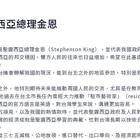
西亞總理金恩
西亞總理金恩（Stephenson King），並代表我國
亞的邦交穩固，雙方人民的往來也日益增加，希望在此基礎
。
機會瞭解我國的現況，能到台北之外的地區參訪，特別是我
外，他特別期待未來能推動兩國人民的交流，尤其是在教育
去在台北市長任內曾經大力推動「駐市藝術家」（resident
西亞的官方語言是英語，對台灣學生來說，溝通更加容易。
接見，以及我國的熱情款待，並代表聖露西亞政府及人民對
灣的經濟成就是聖露西亞學習的典範，也對台灣長期以技術
。
三七五減租、公地放領、進口替代、出口導向、及經濟起飛