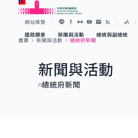
:::
跳到主要內容
中華民國總統府
網站導覽
展開
加入好友
Facebook
Flickr
YouTube
寫信給總統
RSS
國政願景
新聞與活動
總統與副總統
首頁
新聞與活動
總統府新聞
國政願景
新聞與活動
總統與副總統
參觀總統府
:::
新聞與活動
國家氣候變遷對策委員會
總統府新聞
賴清德總統
參觀資訊
總統府新聞
重要談話
影音頻道