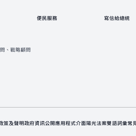
便民服務
寫信給總統
顧問、戰略顧問
政策及聲明
政府資訊公開
應用程式介面
陽光法案
雙語詞彙
常