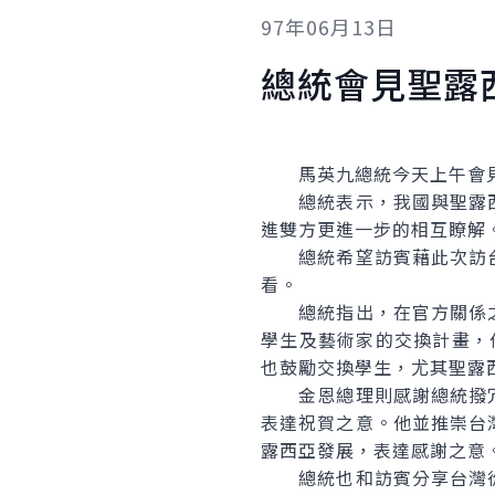
97年06月13日
總統會見聖露
馬英九總統今天上午會見聖露
總統表示，我國與聖露西
進雙方更進一步的相互瞭解
總統希望訪賓藉此次訪台
看。
總統指出，在官方關係之
學生及藝術家的交換計畫，他過
也鼓勵交換學生，尤其聖露
金恩總理則感謝總統撥冗
表達祝賀之意。他並推崇台
露西亞發展，表達感謝之意
總統也和訪賓分享台灣從