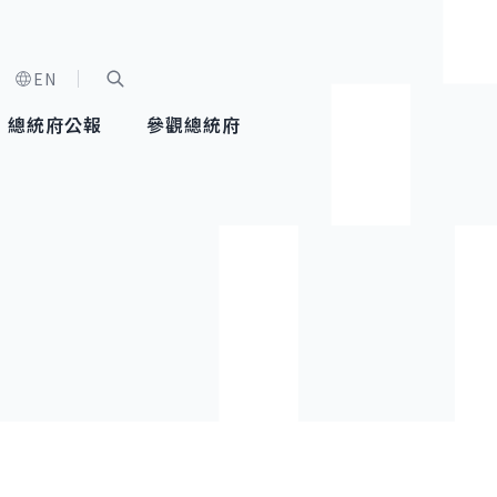
EN
字級選單
展開關鍵字搜尋
總統府公報
參觀總統府
健康台灣推動委員會
總統令
蕭美琴副總統
建築風華
全社會
每日活
行憲後
總統府
外交
網路相簿
國防