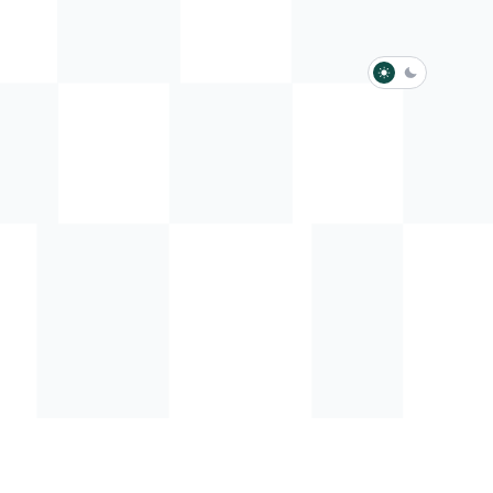
淺色模式
深色模式
防衛韌性委員會
動行程
歷任總統與副總統
展覽